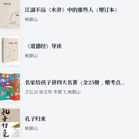
江湖不远《水浒》中的那些人（增订本）
鲍鹏山
《道德经》导读
鲍鹏山
名家给孩子讲四大名著（全25册，赠考点一
本通、知识海报、音频课、文学常识必背考
王弘治 骆玉明 李鹏飞 鲍鹏山
点海报、精美藏书票）
孔子归来
鲍鹏山