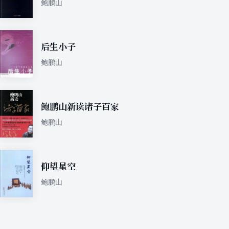
鲍鹏山
后生小子
鲍鹏山
鲍鹏山新读诸子百家
鲍鹏山
仰望星空
鲍鹏山