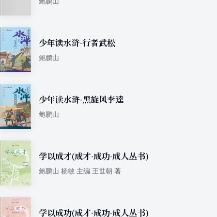
鲍鹏山
少年读水浒·行者武松
鲍鹏山
少年读水浒·黑旋风李逵
鲍鹏山
学以成才(成才·成功·成人丛书)
鲍鹏山 杨敏 主编 王世朝 著
学以成功(成才·成功·成人丛书)