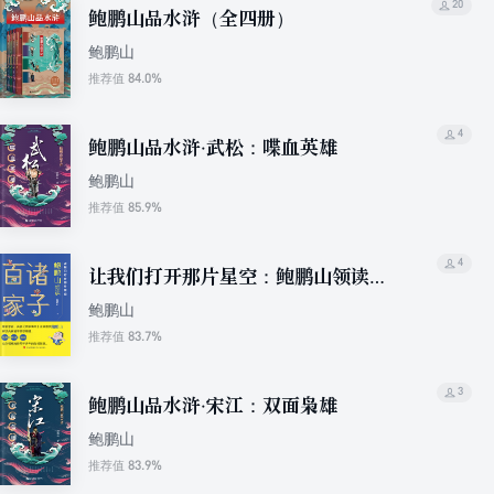
20
鲍鹏山品水浒（全四册）
鲍鹏山
84.0%
推荐值
4
鲍鹏山品水浒·武松：喋血英雄
鲍鹏山
85.9%
推荐值
4
让我们打开那片星空：鲍鹏山领读诸
子百家
鲍鹏山
83.7%
推荐值
3
鲍鹏山品水浒·宋江：双面枭雄
鲍鹏山
83.9%
推荐值