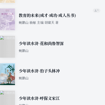
1
教育的未来(成才·成功·成人丛书)
鲍鹏山 杨敏 主编 胡啸天 著
少年读水浒·花和尚鲁智深
鲍鹏山
少年读水浒·豹子头林冲
鲍鹏山
少年读水浒·呼保义宋江