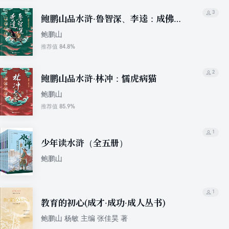
3
鲍鹏山品水浒·鲁智深、李逵：成佛成
魔
鲍鹏山
84.8%
推荐值
2
鲍鹏山品水浒·林冲：懦虎病猫
鲍鹏山
85.9%
推荐值
1
少年读水浒（全五册）
鲍鹏山
1
教育的初心(成才·成功·成人丛书)
鲍鹏山 杨敏 主编 张佳昊 著