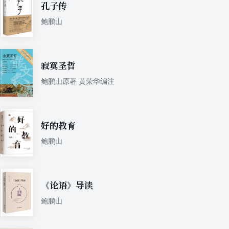
孔子传
鲍鹏山
寂寞圣哲
鲍鹏山原著 黄荣华编注
好的教育
鲍鹏山
《论语》导读
鲍鹏山