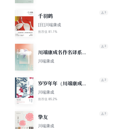
3
千羽鹤
[日]川端康成
81.1%
推荐值
3
川端康成名作名译系
列：藤花与草莓
川端康成
3
岁岁年年（川端康成作
品系列）
川端康成
85.2%
推荐值
3
挚友
川端康成