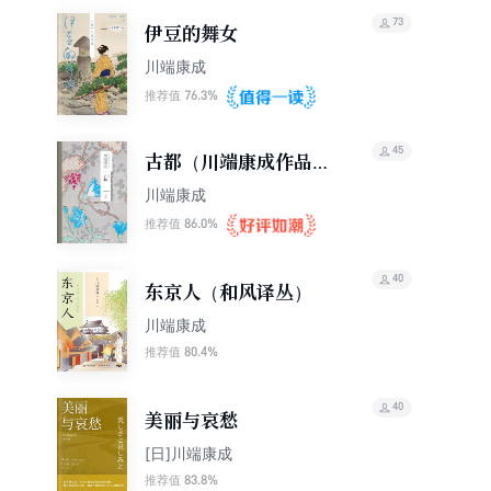
73
伊豆的舞女
川端康成
76.3%
推荐值
45
古都（川端康成作品系
列）
川端康成
86.0%
推荐值
40
东京人（和风译丛）
川端康成
80.4%
推荐值
40
美丽与哀愁
[日]川端康成
83.8%
推荐值