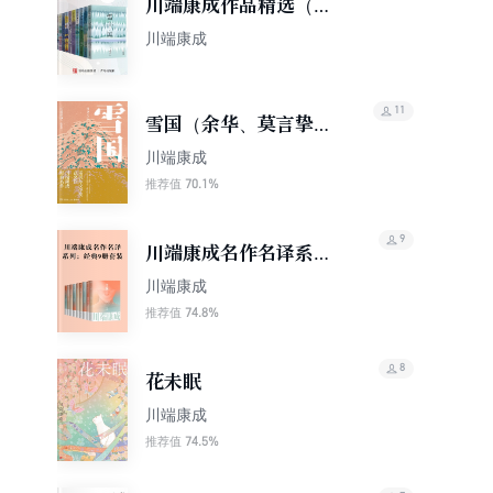
川端康成作品精选（套
装十册）
川端康成
11
雪国（余华、莫言挚
爱，易烊千玺倾心推
川端康成
荐！）
70.1%
推荐值
9
川端康成名作名译系
列：经典9册套装
川端康成
74.8%
推荐值
8
花未眠
川端康成
74.5%
推荐值