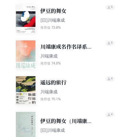
册）
5
伊豆的舞女
[日]川端康成
73.8%
推荐值
5
川端康成名作名译系
列：雪国
川端康成
74.0%
推荐值
4
遥远的旅行
川端康成
75.1%
推荐值
4
伊豆的舞女（川端康
成）
[日]川端康成