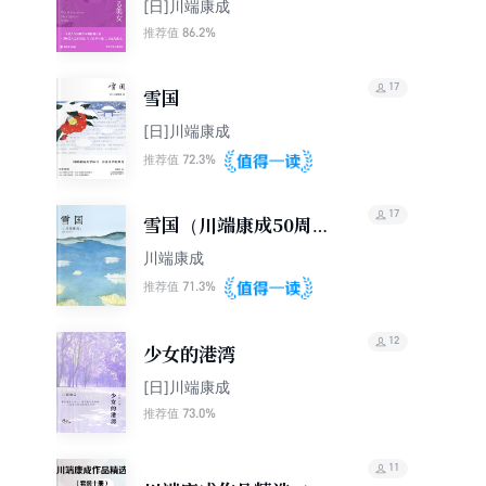
[日]川端康成
86.2%
推荐值
17
雪国
[日]川端康成
72.3%
推荐值
17
雪国（川端康成50周年
纪念）
川端康成
71.3%
推荐值
12
少女的港湾
[日]川端康成
73.0%
推荐值
11