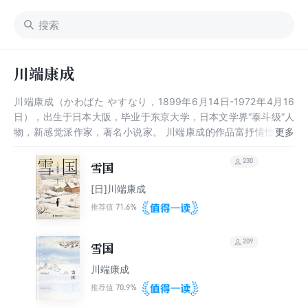
川端康成
川端康成（かわばた やすなり，1899年6月14日-1972年4月16
日），出生于日本大阪，毕业于东京大学，日本文学界“泰斗级”人
物，新感觉派作家，著名小说家。 川端康成的作品富抒情性，追
求人生升华的美，并受佛教思想和虚无主义影响。他早年因写《伊
豆舞女》而成名，后以《雪国》《古都》《千只鹤》获得诺贝尔文
230
雪国
学奖（是第三位获得诺贝尔文学奖的亚洲人）。1972年4月16日川
[日]川端康成
端康成口含煤气管自杀离世。
71.6%
推荐值
209
雪国
川端康成
70.9%
推荐值