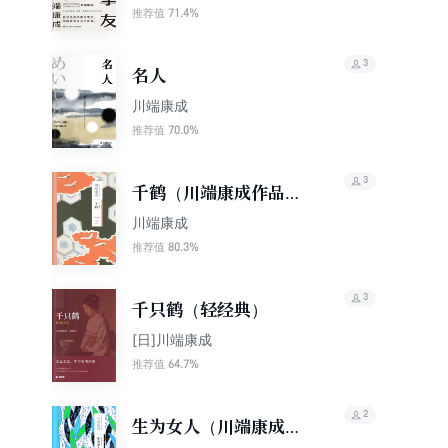
71.4%
推荐值
3
名人
川端康成
70.0%
推荐值
3
千鹤（川端康成作品系
列）
川端康成
80.3%
推荐值
3
千只鹤（轻经典）
[日]川端康成
64.7%
推荐值
2
生为女人（川端康成作