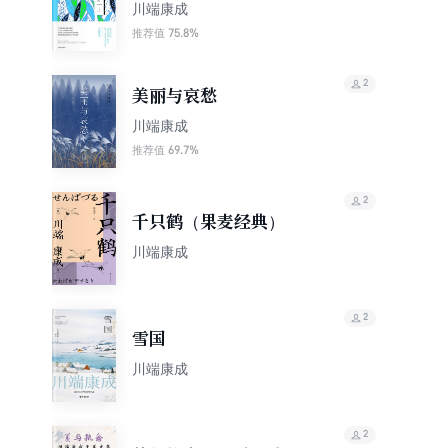
品系列）
川端康成
75.8%
推荐值
2
美丽与哀愁
川端康成
69.7%
推荐值
2
千只鹤（果麦经典）
川端康成
2
雪国
川端康成
2