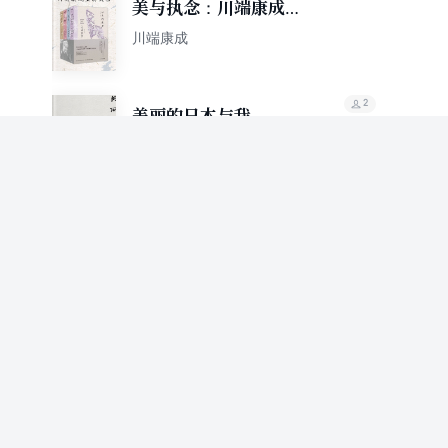
美与执念：川端康成至
美文集
川端康成
2
美丽的日本与我
川端康成
58.9%
推荐值
2
雪国（读客三个圈经典
文库）
川端康成
72.9%
推荐值
2
掌小说集（川端康成作
品系列）
川端康成