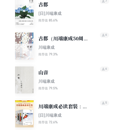
7
古都
[日]川端康成
85.6%
推荐值
6
古都（川端康成50周年
纪念）
川端康成
79.3%
推荐值
6
山音
川端康成
79.5%
推荐值
5
川端康成必读套装：雪
国+古都+千羽鹤+伊豆
[日]川端康成
的舞女+花未眠+美丽与
72.6%
推荐值
哀愁+花之圆舞曲（全7