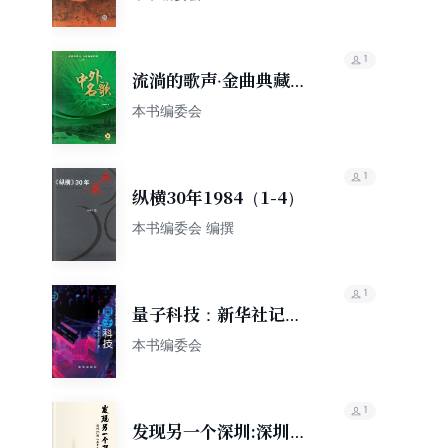
1
流淌的歌声·金曲典藏系
列：中外名歌
本书编委会
1
纵横30年1984（1-4）
本书编委会 编撰
1
量子科技：新华社记者
带你探秘
本书编委会
1
发现另一个深圳:深圳