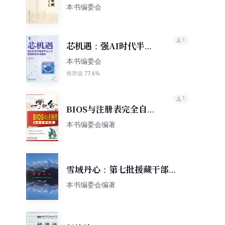
78 街“全景画像”. 福田
本书编委会
1
芯机遇：强AI时代半导
体产业人才发展的思考
本书编委会
与展望
77.6%
推荐值
1
BIOS与注册表完全自学
手册
本书编委会编著
雪域丹心：第七批援藏干部人
才的心路故事
本书编委会编著