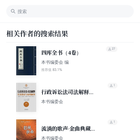
相关作者的搜索结果
27
四库全书（4卷）
本书编委会 编
83.1%
推荐值
1
行政诉讼法司法解释实
务指南与疑难解答
本书编委会
1
流淌的歌声·金曲典藏系
列：影视歌曲
本书编委会