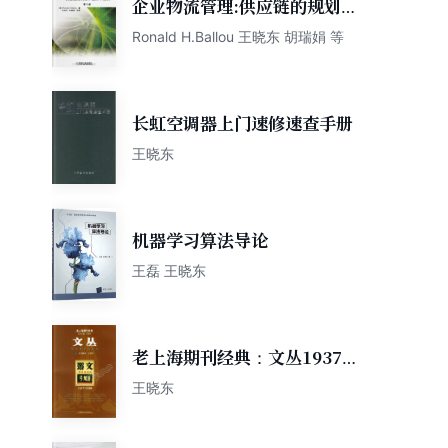
企业物流管理:供应链的规划组
织和控制(附光盘)
Ronald H.Ballou 王晓东 胡瑞娟 等
长虹空调器上门速修速查手册
王晓东
机器学习算法导论
王磊 王晓东
老上海期刊经典：文丛1937-
1939
王晓东