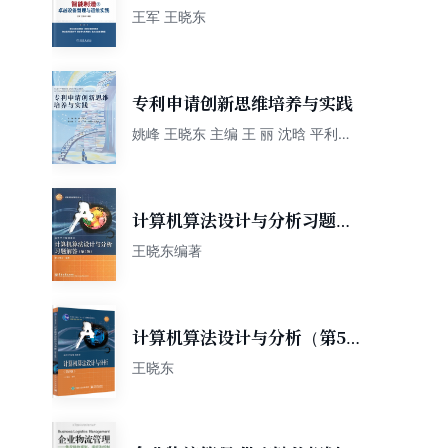
维实践
王军 王晓东
专利申请创新思维培养与实践
姚峰 王晓东 主编 王 丽 沈晗 平利川
张逸群 王蕊 副主编
计算机算法设计与分析习题解
答
王晓东编著
计算机算法设计与分析（第5
版）
王晓东