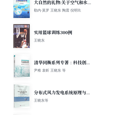
大自然的礼物:关于空气和水的
科学之旅
勒内·莫罗 王晓东 陶震 倪明玖
实用篮球训练300例
王晓东
清华同衡系列专著：科技创新
功能空间规划规律研究
尹稚 袁昕 王晓东 等
分布式风力发电系统原理与设
计
王晓东等