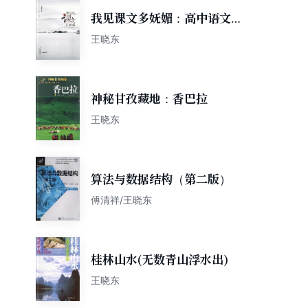
我见课文多妩媚：高中语文经
典篇目解析助读
王晓东
神秘甘孜藏地：香巴拉
王晓东
算法与数据结构（第二版）
傅清祥/王晓东
桂林山水(无数青山浮水出)
王晓东