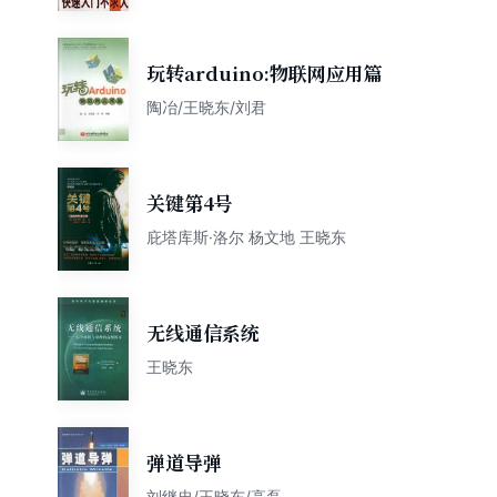
玩转arduino:物联网应用篇
陶冶/王晓东/刘君
关键第4号
庇塔库斯·洛尔 杨文地 王晓东
无线通信系统
王晓东
弹道导弹
刘继忠/王晓东/高磊