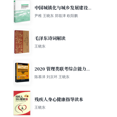
中国城镇化与城乡发展建设的
绿色化道路探究（清华同衡系
尹稚 王晓东 郑筱津 欧阳鹏
列专著）
毛泽东诗词解读
王晓东
2020 管理类联考综合能力历
年真题权威详解（第5版）
陈慕泽 刘京环 王晓东
残疾人身心健康指导读本
王晓东