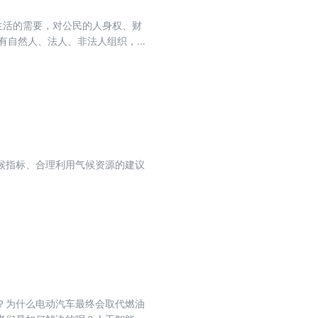
生活的需要，对公民的人身权、财
仅有自然人、法人、非法人组织，还
、农民集体、国家、国家机关、出
校、遗嘱人、遗产管理人、患者、
体化、形象化、立体化，致力于从
典中大写的、完整的、多种多样、
边、走进群众心里”。
候指标、合理利用气候资源的建议
？为什么电动汽车最终会取代燃油