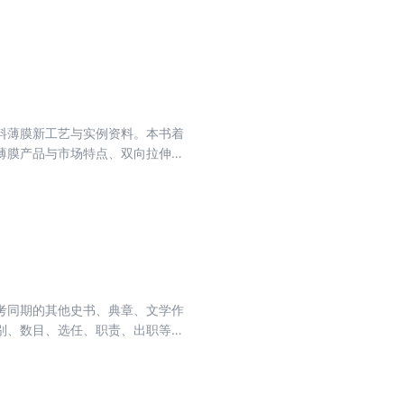
效能和实践育人能力。
料薄膜新工艺与实例资料。本书着
薄膜产品与市场特点、双向拉伸聚
单介绍了世界BOPP薄膜行业现
伸塑料薄膜成型加工原理；②双向
伸塑料薄膜产品性能指标与生产技
析及疑难排除；⑦双向拉伸塑料薄
，实用性较强，适合塑料薄膜企业
考同期的其他史书、典章、文学作
别、数目、选任、职责、出职等制
制的民族特质，评价金代吏员及吏
制史金代环节。