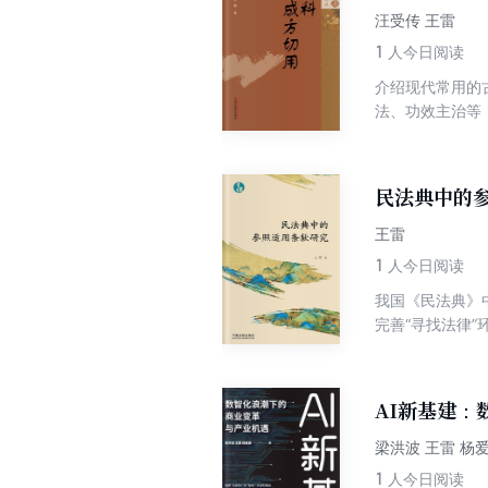
据通信产品线技
汪受传 王雷
晰、知识实用，
1
人今日阅读
阅读。
介绍现代常用的
法、功效主治等
实践和心得体会
民法典中的
王雷
1
人今日阅读
我国《民法典》
完善“寻找法律
这两个核心目标
用法方面所蕴含
发展。
AI新基建：
梁洪波 王雷 杨
1
人今日阅读