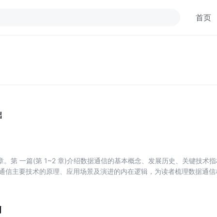
首页
础
。第 一篇(第 1~2 章)介绍数据通信的基本概念、发展历史、关键技术
数据通信主要技术的原理、应用场景及演进的内在逻辑，为读者梳理数据通
12章)聚焦数据通信的主要产品，详细介绍产品的硬件架构、软件架构、交
找到具象化的载体。第四篇(第13~16章)聚焦数据通信的主要产业，梳
和技术进行分析，介绍如何将产品和技术方案应用到具体的产业场景。第五篇
用
验和研究成果沿着场景创新和技术创新两条主线对数据通信产业的未来发展进行展望。