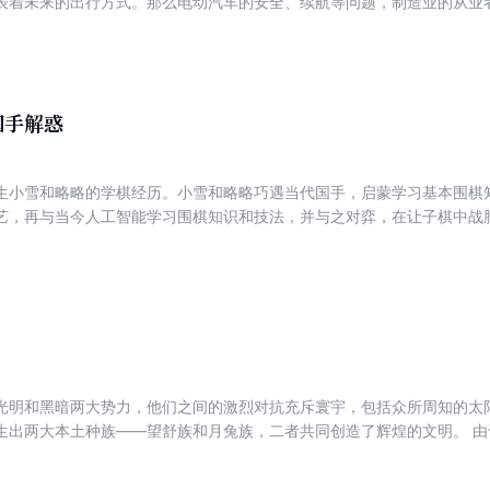
表着未来的出行方式。那么电动汽车的安全、续航等问题，制造业的从业
是人类的威胁？人工智能到底能做哪些事呢？从过去“养儿防老”到不久的将
机器人的工作原理是什么？有人觉得工作很难找，但现实中为什么大量的
领域？我们将如何适应这充满变化的时代？本书将用通俗易懂的文字，向
智能驾驶、机器人、低空经济等日益走进我们生活的科技与产品。也让朋
势，以及未来的发展前景。更重要的是，希望能向更多的读者展示新质生
国手解惑
专业、未来就业方向等需要做出重要人生抉择的时候提供启发与建议。愿
代进步所带来的红利
生小雪和略略的学棋经历。小雪和略略巧遇当代国手，启蒙学习基本围棋
艺，再与当今人工智能学习围棋知识和技法，并与之对弈，在让子棋中战
是故事的最后三话内容，分别为第十一话失控的AI、第十二话棋院特训以
小略和雪雪加入泉老师旗下的“奇略围棋道场”，成为泉老师的正式弟子。
光明和黑暗两大势力，他们之间的激烈对抗充斥寰宇，包括众所周知的太
大本土种族——望舒族和月兔族，二者共同创造了辉煌的文明。 由于种种原因，诞生于火星的羿族来
与月星本土种族的冲突和融合的过程中分裂为司羿族和后羿族。由于理念
的斗争，其本质是以紫微宫为代表的光明势力和以七杀为代表的黑暗势力的博弈。 光