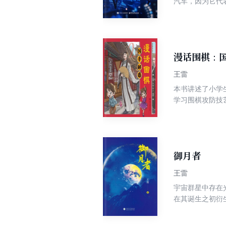
汽车，因为它代
人类的助手，还
真的会出现吗？
拓哪些新的工作
池、电动汽车、
造到底有哪些优
漫话围棋：
够在你选择学习
王雷
时代，享受到时
本书讲述了小学
学习围棋攻防技
小棋手。本分册
大结局。最终，
御月者
王雷
宇宙群星中存在
在其诞生之初衍生出两
到月星，他们在
本土种族展开了激烈