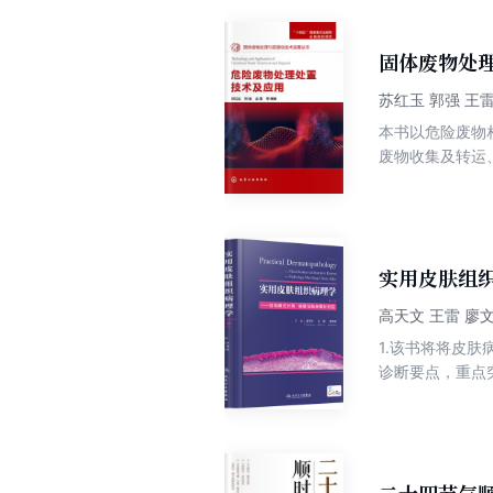
的对抗都隐藏在
固体废物处理
苏红玉 郭强 王雷
本书以危险废物
废物收集及转运
化，工程设计要
提升对危险废物
性和针对性，可
学与工程、市政
实用皮肤组
高天文 王雷 廖
1.该书将将皮肤病理的临床学术积淀
诊断要点，重点突出、简洁明了。 3.该书是纸数融合产品的
高清临床电子图片。 4.靠图说话的学科，有时候一图值千金。临床上采集到一些疾病的图片也许不
见皮肤病系统采
的基础上，历经1
（临床图），有“