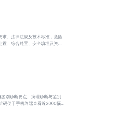
要求、法律法规及技术标准，危险
处置、综合处置、安全填埋及资源
累危险废物处置技术的相关经验，
书内容较全面，具有较强的技术应用
人员参考，也可供高等学校环境科
联合国内外同行在数十万病例数据库
度的精准“画像”，做到了有“图”