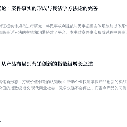
范论：案件事实的形成与民法学方法论的完善
对证据实体规范进行研究，将民事权利规范与民事证据实体规范加以体系
和民事诉讼法的交错和沟通搭建了平台。本书对案件事实形成过程中民事
是对传统法学方法论体系的有益补充，对民事证明责任等证据思维的研究
补充。因此，本书在研究方法和内容上都具有创新意义。
：从产品布局到营销创新的指数级增长之道
值创造的认知误区 帮助企业快速掌握产品创新的实战方法，完成产品驱动下的企业升维
价值的指数级增长 现代商业社会，竞争永远不会停止，而当今产品的同
，更加迷茫被动。有些企业： ·在思维上总想一步做到位； ·浅尝辄止，
； ·认为互联网就等于微营销； ·营销思维、产品思维和客户思维切换困难
值的唯一载体，企业只有通过产品的创新，规避掉转型升级过程中的“天坑
竞争红海中突围成功，建立自己的优势高地。 作为一名资深产品人，作者从产品的角度切入，通
维、方法、战略和营销五个模块全方位讲解定位、商业模式、战略、产品
人
程中，企业从产品开发到企业的战略、营销以及管理上应做出的创新与突