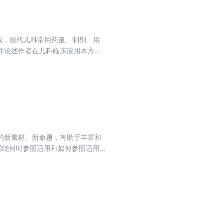
和深度思考。本书内容丰富、框架清
部门、科研机构、高校的相关人员
成，现代儿科常用药量、制剂、用
并论述作者在儿科临床应用本方的
的新素材、新命题，有助于丰富和
围绕何时参照适用和如何参照适用
体系，发掘参照适用条款在找法和
司法和学理的良性互动，推动法律