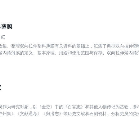
校教育的协同、联动，可以开发利用社会教育资源、提升学校的社会实践
料薄膜
书贞
收集、整理双向拉伸塑料薄膜有关资料的基础上，汇集了典型双向拉伸塑
聚丙烯薄膜的定义、基本原理、用途和使用范围与保存、双向拉伸聚丙烯
特点与参数、典型单向拉伸聚丙烯薄膜、典型平面双向拉伸聚丙烯薄膜，简
全球高产量及高灵活性的双向拉伸技术进展，并且详细阐述了①双向拉
产方法及工艺设备；③双向拉伸薄膜生产线与质量控制；④平面双向拉
烯双向拉伸薄膜料产品开发生产评价；⑥拉伸薄膜生产过程中的疵病分
检测方法与测试仪；⑧典型双向拉伸塑料薄膜的应用。本书内容简明扼要
究
术人员阅读和参考;也可作为其他专业和相关专业辅助教材。
员作为研究对象，以《金史》中的《百官志》和其他人物传记为基础，参
中州集》《文献通考》《归潜志》等历史文献和石刻资料，分析吏员的类
况，探讨吏员对金代政治、经济、社会生活等各方面的影响，探索金代吏
位，从而深化金代吏制认知、丰富金代政治制度内涵、进一步完善中国吏