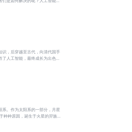
者们是如何解决的呢？人工智能是
来“机器人养老”，这样的老年生活
职位招不到人？新质生产力都会开
读者介绍芯片、人工智能、锂电
友们从这些新兴的行业看到中国制
产力所带来的变化和机遇。或许能
我们每个人，都能跟上这个变革的
知识，后穿越至古代，向清代国手
胜了人工智能，最终成长为出色的
及第十三话决战柯茜以及第十四话
阳系。作为太阳系的一部分，月星
不同，以黑月为首的司羿族和月星
明与黑暗，在月星