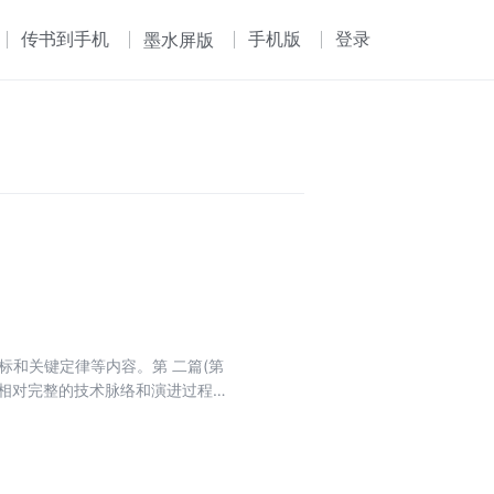
传书到手机
手机版
登录
墨水屏版
指标和关键定律等内容。第 二篇(第
信相对完整的技术脉络和演进过程。
换架构和转发架构，为读者理解数据
理产业的发展趋势和挑战，并对相关
(第17章)结合华为在数据通信
 本书汇聚了华为数