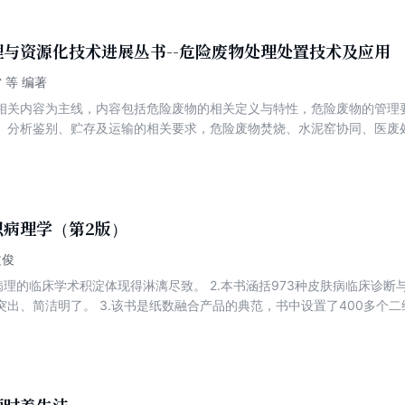
月宫的桂树之中，但最终博弈的结果还需要在地星的文明中徐徐展开。
与资源化技术进展丛书--危险废物处理处置技术及应用
 等 编著
相关内容为主线，内容包括危险废物的相关定义与特性，危险废物的管理
、分析鉴别、贮存及运输的相关要求，危险废物焚烧、水泥窑协同、医废
点及运营管理要求，危险废物管理与平台建设以及相关案例分析。旨在积
处置技术的认识，为工程设计及管理运营提供技术支持和案例借鉴。 本
供从事危险废物处理处置及污染管控等的工程技术人员、科研人员和管理
工程及相关专业师生参阅。
织病理学（第2版）
文俊
体现得淋漓尽致。 2.本书涵括973种皮肤病临床诊断与鉴别诊断要点、病理诊断与鉴别
典范，书中设置了400多个二维码便于手机终端查看近2000幅
难，但为973种常见及罕
集出5000幅清晰的图片实在太难。该书主创团队西京医院皮肤病研究所
6年，为几十年来几十位专家所能见到的973种皮肤病进行了全方位、多角
真相”（病理图）。