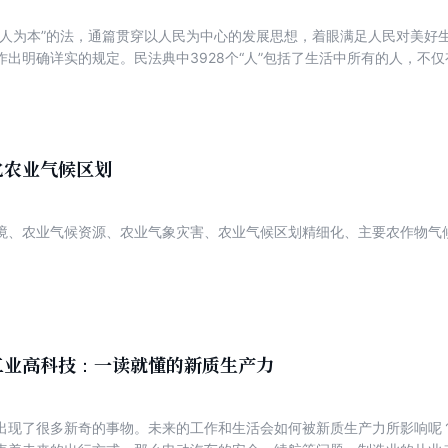
以人为本”的法，通篇贯穿以人民为中心的发展思想，着眼满足人民对美好
作出明确详实的规定。民法典中3928个“人”包括了生活中所有的人，不
年人、残疾人、妇女、消费者、劳动者、英雄烈士、经营者、业主、农民
物业服务人、中介人、个人信息处理者、网络用户、网络服务提供者、学
被誉为“新时代人民权利的宣言书”。 本书从民法典的人法品格、自由全面发展的人、弱者关
的人、生命尊严五个篇章，结合身边发生的典型案例，将民法典中的人具
“人”中诠释看不见的施惠人、社会弱势群体、中小微企业等等，展现民法
化农业气候区划
”的形象，从民法典角度讲解不同人的民法故事，努力“让民法典走到群众身
境、农业气候资源、农业气象灾害、农业气候区划精细化、主要农作物气
工业高科技：一读就懂的新质生产力
出现了很多新奇的事物。未来的工作和生活会如何被新质生产力所影响呢