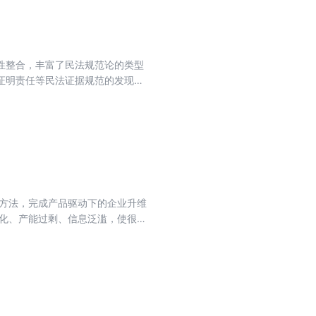
性整合，丰富了民法规范论的类型
证明责任等民法证据规范的发现、
也是对传统民法适用方法中请求权
质化、产能过剩、信息泛滥，使很多
不敢试错； ·急功近利，一开始就
； ·团队建设方面储备不足。 产
”，拉开与竞争对手的差距，变被
、品牌、营销理论之间的关系，以
破。