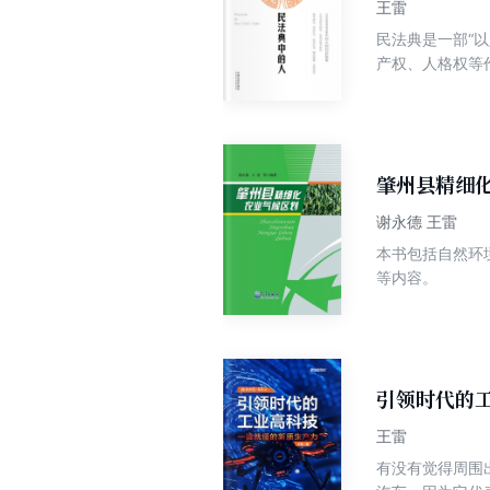
王雷
民法典是一部“
产权、人格权等
有未成年人、老
租人、承租人、
医疗机构、家庭成员等等，也
怀、具体的形象
民法典看得见的
肇州县精细
多姿多彩的“人
谢永德 王雷
本书包括自然环
等内容。
引领时代的
王雷
有没有觉得周围