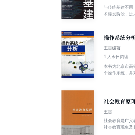
与传统基建不同
术爆发阶段，进
车等多个社会民
新基建的融合，
治理、人类生产
操作系统分
王雷编著
1
人今日阅读
本书为北京市高等
个操作系统，并对
源代码直接分析了
三个操作系统进
社会教育原
王雷
社会教育是广义
社会教育现象及
教育发展的过程