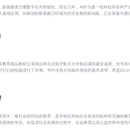
，新基建更注重数字化与智能化。而近几年，AI作为新一轮科技革命和产
入落地应用。AI驱动的新基建已经成为经济发展的新动能，正在加速与通
生重点行业的深度融合，从社会治理到商业化落地取得了一系列成就。本书
从数字基建、技术爆炸、智能革命、数字治理、商业落地五大维度，全景式
生活等不同层面的实践应用，为传统产业数字化转型提供了行之有效的实
析
教育精品教材立项项目和北京航空航天大学精品课程建设成果。全书具体分析了L
它们的性能进行了评测。书中没有介绍操作系统的基本原理，而是以Linux、
Linux、WRK和Solaris的进程管理、内存管理和文件系统模块。通过对
行了微观和宏观的性能评测。结合三个操作系统的实现细节，分析了产生
理
教育中，被社会组织化的教育，是学校以外由社会各组织机构所实施的教
其规律的学说。在促进社会发展的过程中，社会教育以其公益性和对策性
中，社会教育以其多样性和灵活性等特点，有助于教育目的的实现。社会