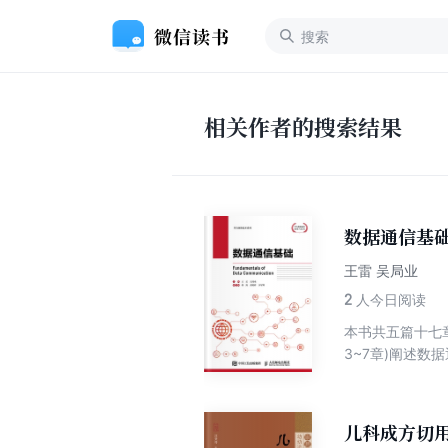
相关作者的搜索结果
数据通信基
王雷 吴局业
2
人今日阅读
本书共五篇十七章
3~7章)阐述
第三篇(第8~
通信技术的落地
产业的关键架构
儿科成方切
领域多年的工作经