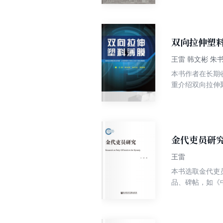
过社会教育与学
双向拉伸塑
王雷 韩文彬 朱
本书作者在长期
重介绍双向拉伸
丙烯薄膜的性能
状及发展方向、
拉伸塑料薄膜生
术条件；⑤聚丙
膜原材料及产品
金代吏员研
的操作工人及技
王雷
本书选取金代吏
品、碑帖，如《
度方面的整体状
员制度的历史地