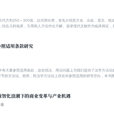
术专 家在技术创新、产品设计与开发、技术标准制定过程中的实操经验
适合即将从事或者已经从事数据通信行业的工程师阅读，也适合网络主管
古代方剂250～300首。以功用分类，首先介绍其方名、出处、原文、组
，结合儿科临床，引用前人方论作出方解、选录现代文献作为临床例证，
。
参照适用条款研究
中有大量参照适用条款，这在找法、用法问题上为我们提供了法学方法论
”环节的方法论。然而，民法学方法论上存在对参照适用的研究空白，本书
，树立参照适用在民法学方法论中的独立地位，构建参照适用方法的理论
的丰富方法论命题，并提出动态法源观和法律发展论，以期有助于立法、
数智化浪潮下的商业变革与产业机遇
爱喜