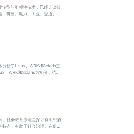
业转型的引领性技术，已经走出技
信、科技、电力、工业、交通、汽
聚焦国家战略需要，立足于AI与
揭示AI新基建在经济发展、社会
践路径。
inux、WRK和Solaris三
WRK和Solaris为实例，结合
LMbench等测试用例的裁剪，针对
性能差异的原因。
育。社会教育原理是探讨有组织的
等特点，有助于社会治理。在促进
教育是一个专业化的实践领域，通