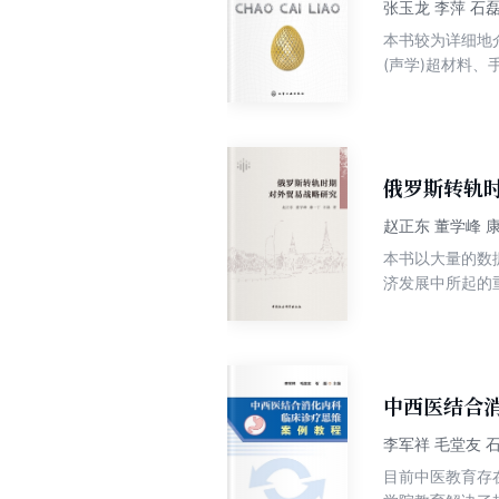
张玉龙 李萍 石
本书较为详细地
(声学)超材料
理和教学人员的
俄罗斯转轨
赵正东 董学峰 
本书以大量的数
济发展中所起的
略不断调整演变
贸易体制改革及
中西医结合
李军祥 毛堂友 
目前中医教育存