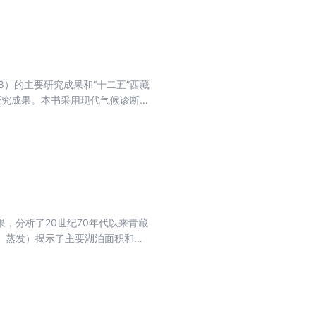
8）的主要研究成果和“十二五”西藏
分研究成果。本书采用现代气候诊断分
示了近40年（1971—2010
立了怒江流域生态系统稳定性评价
，分析了20世纪70年代以来青藏
、蒸发）揭示了主要湖泊面积和结
监测公报》，为政府及有关部门提供
候变化评估报告的编制提供基础性