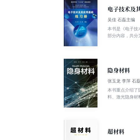
电子技术及
吴佳 石磊主编
本书是《电子技
部分内容，共分
辑电路、模-数
可作为电类专业
隐身材料
张玉龙 李萍 石
本书重点介绍了
料、激光隐身材
书可供材料研究
也是军事爱好者
超材料