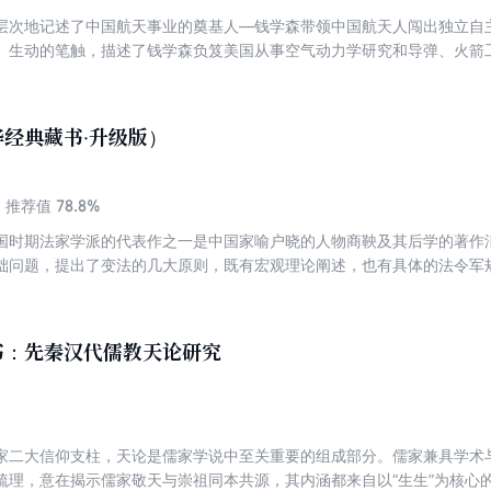
层次地记述了中国航天事业的奠基人—钱学森带领中国航天人闯出独立自
、生动的笔触，描述了钱学森负笈美国从事空气动力学研究和导弹、火箭
创新发展，为“两弹一星”横空出世作出杰出贡献的故事，真实地还原了钱
一百多位与钱学森有直接接触的各级领导和专家，调阅了一百多万字的文
珍贵的图片。这是一本史料详实、内容丰富、感人至深的钱学森传记，适
经典藏书·升级版）
大学生、高中生等人士阅读，将指引新时代的人们继续在科学的道路上革
78.8%
推荐值
国时期法家学派的代表作之一是中国家喻户晓的人物商鞅及其后学的著作
础问题，提出了变法的几大原则，既有宏观理论阐述，也有具体的法令军
督等，至今仍有借鉴意义。本次译注对传世的《商君书》全本进行了注释
书：先秦汉代儒教天论研究
家二大信仰支柱，天论是儒家学说中至关重要的组成部分。儒家兼具学术
梳理，意在揭示儒家敬天与崇祖同本共源，其内涵都来自以“生生”为核心