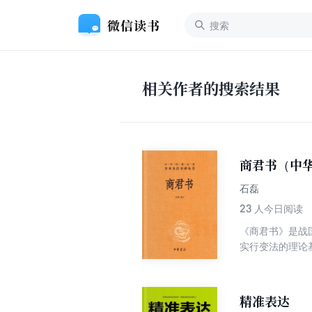
相关作者的搜索结果
商君书（中
石磊
23
人今日阅读
《商君书》是战
实行变法的理论
容比如不能让利
精准表达