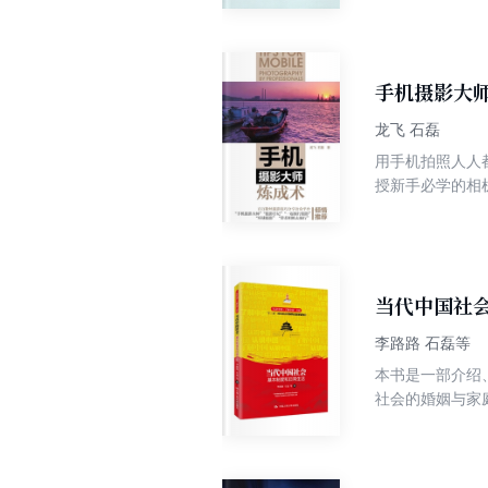
思想有着超越学
手机摄影大
龙飞 石磊
用手机拍照人人
授新手必学的相
Snapseed
影大师。本书还
丰富，图片精美
图片处理功能的
当代中国社会
李路路 石磊等
本书是一部介绍
社会的婚姻与家
会、中国人的性
望了解中国社会
考过中国社会特