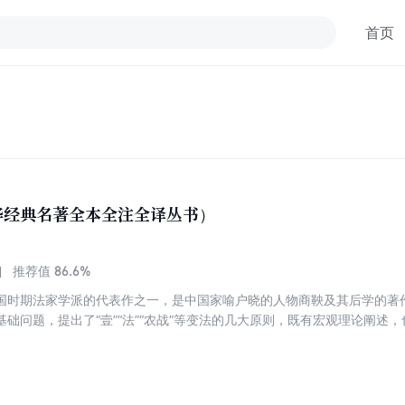
首页
华经典名著全本全注全译丛书）
86.6%
推荐值
国时期法家学派的代表作之一，是中国家喻户晓的人物商鞅及其后学的著
基础问题，提出了“壹”“法”“农战”等变法的几大原则，既有宏观理论阐述
益一致的人相互监督等，至今仍有借鉴意义。