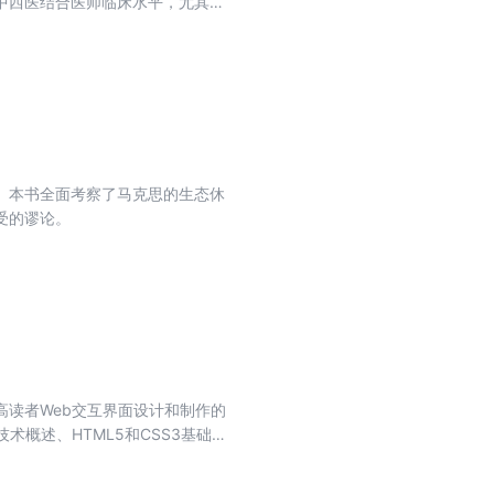
中西医结合医师临床水平，尤其是
，如何使学生在规培临床实践中学
前市面尚无中医脾胃和中西医结合
床教学实效，以提升教学质量。 因
材匮乏的局面，填补此类书籍的空
医解剖、消化系统疾病的生理功
报告单进行解读，同时对消化系疾
对消化系统疾病急危重症诊治进行
。本书全面考察了马克思的生态休
包括消化系常见疾病诊疗临床路
受的谬论。
歌和消化系疾病常用中成药。本书
施，紧跟西医最新进展的诊疗规
例创新，临床实用，特色鲜明”的
生人才。
读者Web交互界面设计和制作的
术概述、HTML5和CSS3基础、
发、综合案例：网站交互界面开发。 本书
体艺术、计算机科学与技术等相关专