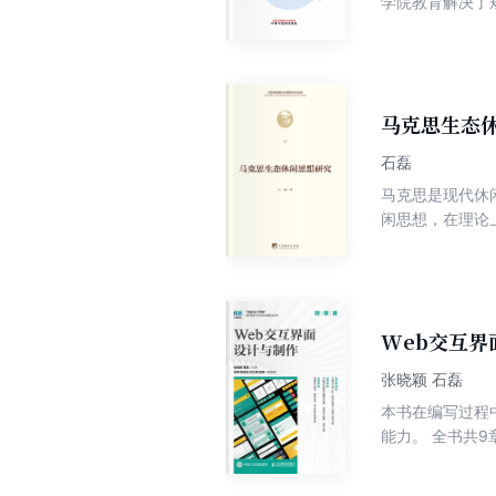
学院教育解决了
研究生、规培生
得会，学得懂，
消化专业研究生
此，此书的编著
白。全书共分4
马克思生态
能、病因病机特
石磊
病各项操作规范
马克思是现代休
阐述，最后结合
闲思想，在理论
径、消化系疾病
采用案例式教学
范，从基础到临
一本高水平培训
Web交互
张晓颖 石磊
本书在编写过程
能力。 全书共9
Web交互界面设
系统地介绍 W