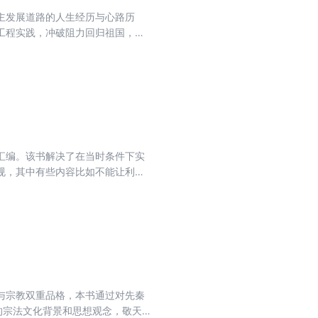
主发展道路的人生经历与心路历
工程实践，冲破阻力回归祖国，引
学森一生中最为辉煌的流金岁月。
献资料，在书中披露了许多尘封已
合对钱学森和对中国航天事业感兴
故鼎新、开创未来。
汇编。该书解决了在当时条件下实
规，其中有些内容比如不能让利益
翻译，内容丰富，论述深刻，读来
与宗教双重品格，本书通过对先秦
的宗法文化背景和思想观念，敬天