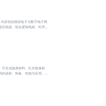
。内容包括模拟电子与数字电子两
稳压电源、组合逻辑电路、时序逻
简答和分析计算等几部分内容。本书
程的教学使用。
、可见光隐身材料、红外隐身材
构的选材、制备、性能与应用。本
与销售人员及教学人员参考使用，