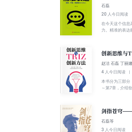
石磊
20
人今日阅读
在今天这个信息
力。精准的表达
的技巧。
创新思维与T
赵洁 石磊 丁丽
4
人今日阅读
本书分为三部分
～第7章，介绍
三部分即第8章
自动化技术、机
等装备制造类专
剑指苍穹—
石磊等
3
人今日阅读