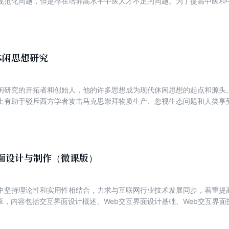
规范化问题，但是存在培养高水平中医人才不足的问题。为了提高中医和
和实习生的临床水平，对这些青年学子如何进行培养、如何进行临床带教
学会用，用得上，用了有效，培养出高水平中医人才，成为当务之急。目
临床培养教材，因此急需一本《消化内科中西医结合诊疗手册》，增强临
出版必然会缓解目前中西医结合消化专业研究生、规培生、实习生培训教
篇，包括基础、诊断、治疗和附篇。其中基础篇是对消化系统疾病的中西
休闲思想研究
点进行总结；诊断篇中列出实际消化系疾病化验报告单和消化系疾病影像
进行阐述；治疗篇首先对消化系疾病常见症状与体征进行鉴别诊断，然后
闲研究的开拓者和创始人，他的许多思想成为现代休闲思想的起点和源头
临床案例，对消化系常见疾病的中西医结合诊疗思维进行剖析。附篇内容
上有助于驳斥西方学者攻击马克思崇拜物质生产、忽视生态问题和人类享
常见疾病相关用表、消化系疾病常规操作评分表、消化系疾病常用方剂方
模式，尽量贴近临床实际，选用简明扼要的图表，具有中医特色的治疗措
床、从概念到思维，从临床难点到用药细节，力争编写成为“系统规范，体
教材，创立自身品牌，提高临床教学质量，培养临床实用性和创新性研究
界面设计与制作（微课版）
中坚持理论性和实用性相结合，力求与互联网行业技术发展同步，着重提高
章，内容包括交互界面设计概述、Web交互界面设计基础、Web交互界面技
计案例、HTML5和CSS3进阶、JavaScript基础、Web交互界面开
eb交互界面设计与制作的全过程，可作为高等院校数字媒体技术、数字媒