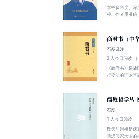
本书多角度、深
程。作者用准确
领中国航天技术
本书作者采访了
久的档案和弥足
商君书（中华
趣的研究人员、
石磊译注
2
人今日阅读
《商君书》是战
行变法的理论基
一致的人相互监
发人深省。
儒教哲学丛
石磊
1
人今日阅读
敬天与崇祖是儒
两汉儒家天论的