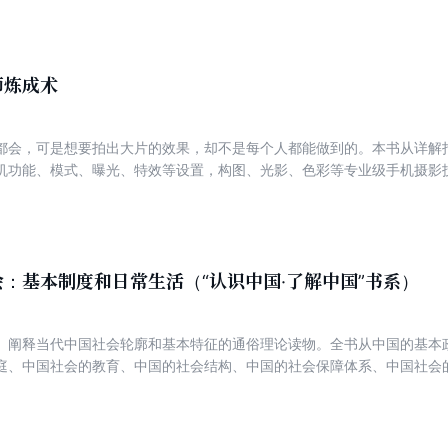
术义理层面的宗教性本质。
师炼成术
都会，可是想要拍出大片的效果，却不是每个人都能做到的。本书从详解
机功能、模式、曝光、特效等设置，构图、光影、色彩等专业级手机摄影
等实用摄影App的颠覆性玩法。让读者一本在手，就能轻松搞定手机摄影的2
介绍了人像、自拍、风光、生态、静物、微距题材的实战拍摄技巧，教你
，实战性强。适合爱好摄影的手机用户，喜欢用手机拍照、分享照片的大
用户参考阅读。
：基本制度和日常生活（“认识中国·了解中国”书系）
、阐释当代中国社会轮廓和基本特征的通俗理论读物。全书从中国的基本
庭、中国社会的教育、中国的社会结构、中国的社会保障体系、中国社会
格九个方面，描绘出中国社会最基本、最重要、最具特色的特征。本书尤
，但又不甚了解的外国读者；二是那些生活在中国社会中，对这个社会很
征的读者。