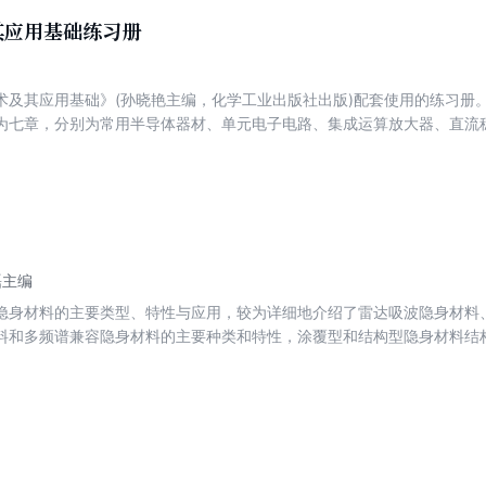
其应用基础练习册
术及其应用基础》(孙晓艳主编，化学工业出版社出版)配套使用的练习册
为七章，分别为常用半导体器材、单元电子电路、集成运算放大器、直流
混合器件与电子系统。本练习册主要包括概念填空、选择、判断题、问题
的电路、模拟电子技术、数字电子技术与非电类专业的电子技术基础等课
磊主编
隐身材料的主要类型、特性与应用，较为详细地介绍了雷达吸波隐身材料
料和多频谱兼容隐身材料的主要种类和特性，涂覆型和结构型隐身材料结
人员、武器装备与尖端设备设计人员、隐身制品的设计与制造人员、管理
学习隐身材料的首选读物，还可作为培训教材使用。