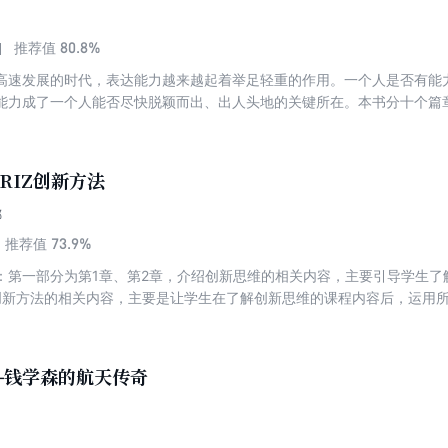
80.8%
推荐值
高速发展的时代，表达能力越来越起着举足轻重的作用。一个人是否有能
能力成了一个人能否尽快脱颖而出、出人头地的关键所在。本书分十个篇
RIZ创新方法
娜
73.9%
推荐值
：第一部分为第1章、第2章，介绍创新思维的相关内容，主要引导学生了
创新方法的相关内容，主要是让学生在了解创新思维的课程内容后，运用
，讲解运用创新思维与创新方法来分析整个创新案例的流程。本书适合高
械制造及自动化技术、数控技术、工业机器人技术、能源、风力发电、无
业的高职高专学生在学习创新类课程时使用。
—钱学森的航天传奇