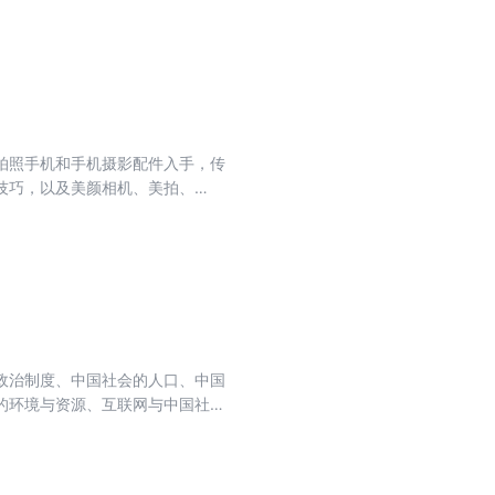
拍照手机和手机摄影配件入手，传
技巧，以及美颜相机、美拍、
0大难点痛点，从菜鸟蜕变为手机摄
玩透手机摄影。本书手机摄影作品
众，以及想更深入了解手机拍照及
政治制度、中国社会的人口、中国
的环境与资源、互联网与中国社
其适合两类读者阅读：一是那些希
熟悉，但又没有系统地从整体上思