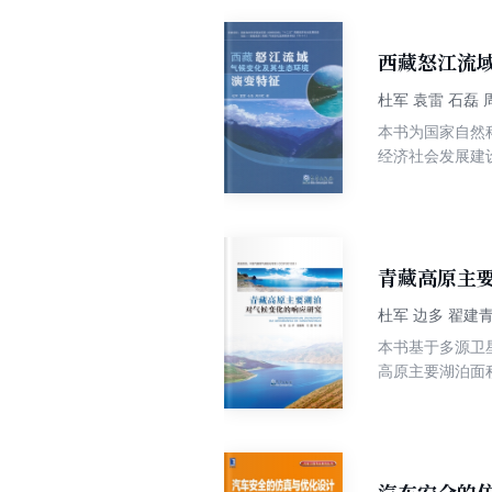
业的教材或教学
西藏怒江流
杜军 袁雷 石磊 
本书为国家自然科
经济社会发展建
析方法，结合GI
年）怒江流域气
指标体系，分析
青藏高原主
杜军 边多 翟建青
本书基于多源卫
高原主要湖泊面
冰变化的主要驱
准确、及时的湖
研究内容。