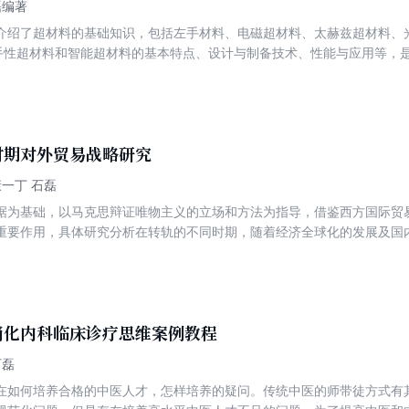
磊编著
介绍了超材料的基础知识，包括左手材料、电磁超材料、太赫兹超材料、
、手性超材料和智能超材料的基本特点、设计与制备技术、性能与应用等，
参考书，也可作为培训教材使用。
时期对外贸易战略研究
康一丁 石磊
据为基础，以马克思辩证唯物主义的立场和方法为指导，借鉴西方国际贸
重要作用，具体研究分析在转轨的不同时期，随着经济全球化的发展及国
的过程。本书对于了解和解读俄罗斯对外贸易战略调整的深层次意向、轨
战略调整的经验与教训有一定的帮助，对我国的未来发展也具有一定的借
消化内科临床诊疗思维案例教程
石磊
在如何培养合格的中医人才，怎样培养的疑问。传统中医的师带徒方式有