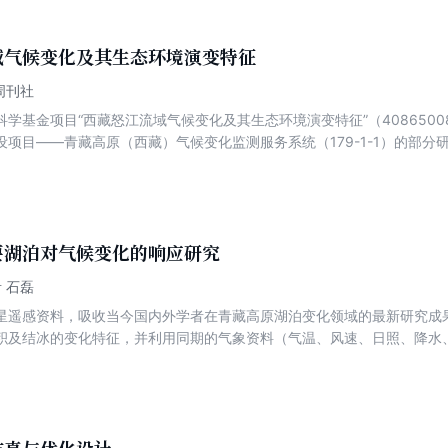
参考书，也可供各类培训机构、网页设计从业人员参考使用。
域气候变化及其生态环境演变特征
周刊社
学基金项目“西藏怒江流域气候变化及其生态环境演变特征”（4086500
设项目——青藏高原（西藏）气候变化监测服务系统（179-1-1）的部
S技术，首次绘制了高分辨率的西藏怒江流域光、温、水等气候资源分布图，揭
候资源和农业气象灾害的时空分布规律、年际和年代际气候变化特征，建
了流域生态系统稳定性的空间分布及其生态系统的演变特征。
要湖泊对气候变化的响应研究
 石磊
星遥感资料，吸收当今国内外学者在青藏高原湖泊变化领域的最新研究成果
积及结冰的变化特征，并利用同期的气象资料（气温、风速、日照、降水
动因子。其主要成果已编入2013年和2014年度《西藏自治区气候变化
泊变化数据，为生态环境保护决策提供重要数据支撑，进而为青藏高原气