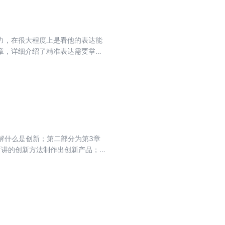
力，在很大程度上是看他的表达能
章，详细介绍了精准表达需要掌握
解什么是创新；第二部分为第3章
所讲的创新方法制作出创新产品；第
职高专院校机电一体化技术、电气
人机技术应用、飞机机电设备维修