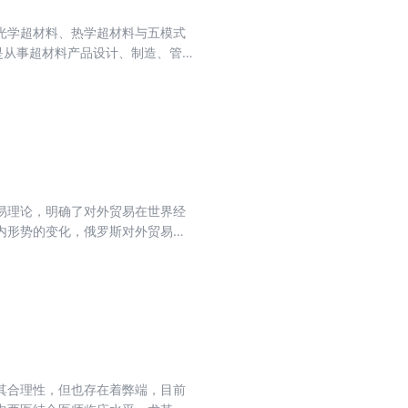
光学超材料、热学超材料与五模式
是从事超材料产品设计、制造、管
易理论，明确了对外贸易在世界经
内形势的变化，俄罗斯对外贸易战
迹及内涵等，进一步总结和吸取其
鉴意义。
其合理性，但也存在着弊端，目前