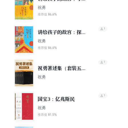
宝藏
祝勇
86.6%
推荐值
1
讲给孩子的故宫：探秘
建筑
祝勇
86.6%
推荐值
1
祝勇著述集（套装五
册）
祝勇
1
国宝3：亿兆斯民
祝勇
81.5%
推荐值