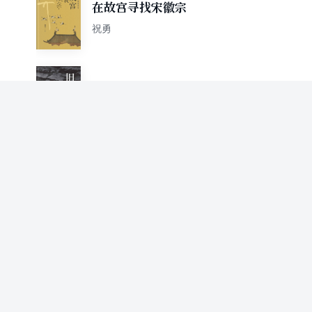
在故宫寻找宋徽宗
祝勇
旧宫殿
祝勇
抱一把胡琴
聂华苓 余光中 洛夫 祝勇
纸上繁花（故宫六百年作者祝
勇散文集，冯骥才推荐，红色
祝勇
布面精装）