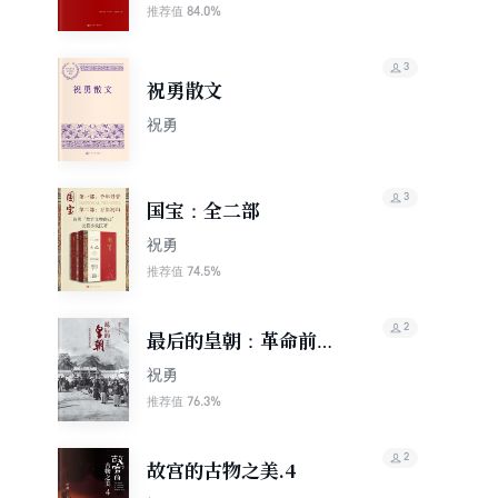
84.0%
推荐值
3
祝勇散文
祝勇
3
国宝：全二部
祝勇
74.5%
推荐值
2
最后的皇朝：革命前夜
的大清王朝
祝勇
76.3%
推荐值
2
故宫的古物之美.4