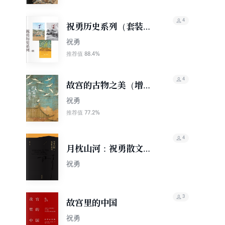
4
祝勇历史系列（套装共3
册）
祝勇
88.4%
推荐值
4
故宫的古物之美（增订
本）
祝勇
77.2%
推荐值
4
月枕山河：祝勇散文精
选
祝勇
3
故宫里的中国
祝勇