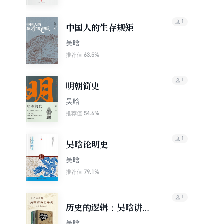
1
中国人的生存规矩
吴晗
63.5%
推荐值
1
明朝简史
吴晗
54.6%
推荐值
1
吴晗论明史
吴晗
79.1%
推荐值
1
历史的逻辑：吴晗讲历
史系列（套装共4册）
吴晗