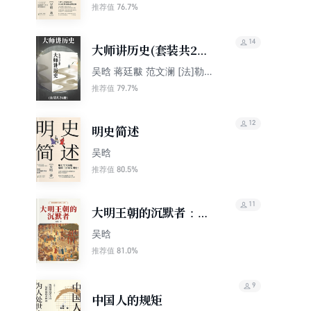
76.7%
推荐值
14
大师讲历史(套装共26
册)
吴晗 蒋廷黻 范文澜 [法]勒
内·格鲁塞 [德]约西姆·巴克
79.7%
推荐值
汉森
12
明史简述
吴晗
80.5%
推荐值
11
大明王朝的沉默者：吴
晗讲明史中的小人物
吴晗
81.0%
推荐值
9
中国人的规矩