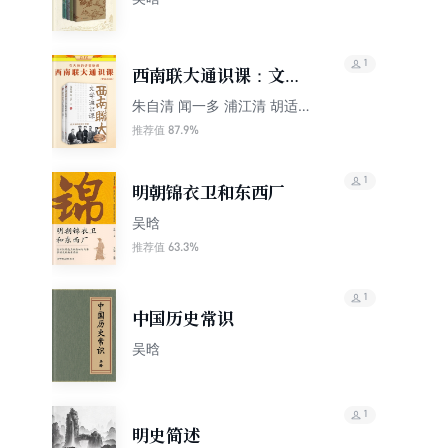
1
西南联大通识课：文学
+历史（全2册）
朱自清 闻一多 浦江清 胡适
陈寅恪 吴晗 雷海宗 张荫麟
87.9%
推荐值
傅斯年
1
明朝锦衣卫和东西厂
吴晗
63.3%
推荐值
1
中国历史常识
吴晗
1
明史简述