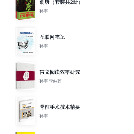
剩唐（套装共2册）
孙宇
互联网笔记
孙宇
盲文阅读效率研究
孙宇 李纯莲
脊柱手术技术精要
孙宇