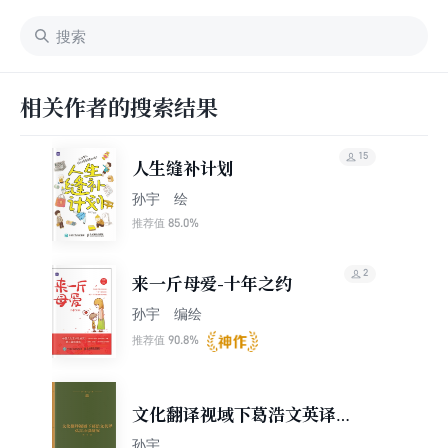
相关作者的搜索结果
15
人生缝补计划
孙宇 绘
85.0%
推荐值
2
来一斤母爱-十年之约
孙宇 编绘
90.8%
推荐值
文化翻译视域下葛浩文英译莫
言小说研究
孙宇