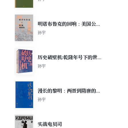
明诺布鲁克的回响：美国公共
行政思潮的一个历史截面及其
孙宇
批判
历史破壁机:乾隆年号下的世界
（全二册）
孙宇
漫长的黎明：两晋到隋唐的毁
灭与新生
孙宇
实战电贝司