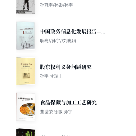
孙冠宇/孙逊/孙宇
中国政务信息化发展报告--智
慧政府政府数据治理与数据开
耿骞//孙宇//刘晓娟
放
股东权利义务问题研究
孙宇 甘瑞丰
食品保藏与加工工艺研究
董世荣 徐微 孙宇