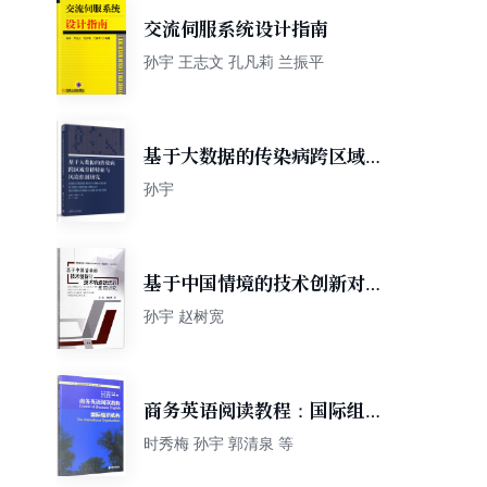
交流伺服系统设计指南
孙宇 王志文 孔凡莉 兰振平
基于大数据的传染病跨区域传
播特征与风险控制研究
孙宇
基于中国情境的技术创新对技
术轨道跃迁的影响研究
孙宇 赵树宽
商务英语阅读教程：国际组织
机构
时秀梅 孙宇 郭清泉 等