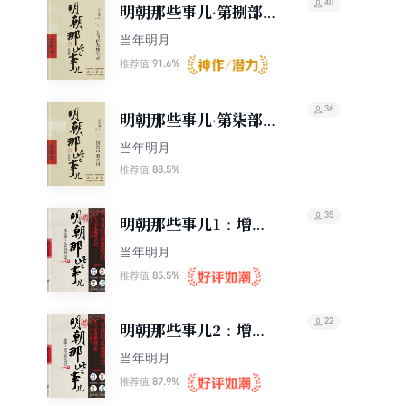
40
明朝那些事儿·第捌部
（2021年 增补版）
当年明月
91.6%
推荐值
36
明朝那些事儿·第柒部
（2021年 增补版）
当年明月
88.5%
推荐值
35
明朝那些事儿1：增补
版
当年明月
85.5%
推荐值
22
明朝那些事儿2：增补
版
当年明月
87.9%
推荐值