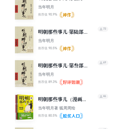
（2021年 增补版）
当年明月
90.9%
推荐值
73
明朝那些事儿·第陆部
（2021年 增补版）
当年明月
90.5%
推荐值
69
明朝那些事儿·第叁部
（2021年 增补版）
当年明月
89.3%
推荐值
46
明朝那些事儿（漫画
版）(合集)
当年明月著 狐周周绘
80.5%
推荐值