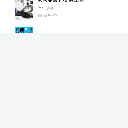
妖孽宫廷（2020版）
当年明月
87.6%
推荐值
明朝那些事儿 : 漫画版. 3（升
级版）
当年明月 狐周周
明朝那些事儿 : 漫画版. 4
当年明月 狐周周
明朝那些事儿·第陆部：日暮西
山（2020版）
当年明月