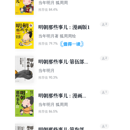
1（升级版）
当年明月 狐周周
84.4%
推荐值
3
明朝那些事儿 : 漫画版1
当年明月著 狐周周绘
79.7%
推荐值
2
明朝那些事儿·第伍部：
帝国飘摇（2020版）
当年明月
90.3%
推荐值
1
明朝那些事儿 : 漫画版.
2（升级版）
当年明月 狐周周
86.5%
推荐值
1
明朝那些事儿·第叁部：