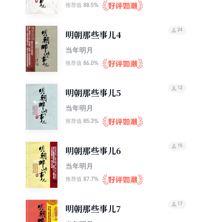
88.5%
推荐值
24
明朝那些事儿4
当年明月
86.0%
推荐值
12
明朝那些事儿5
当年明月
85.3%
推荐值
15
明朝那些事儿6
当年明月
87.7%
推荐值
17
明朝那些事儿7