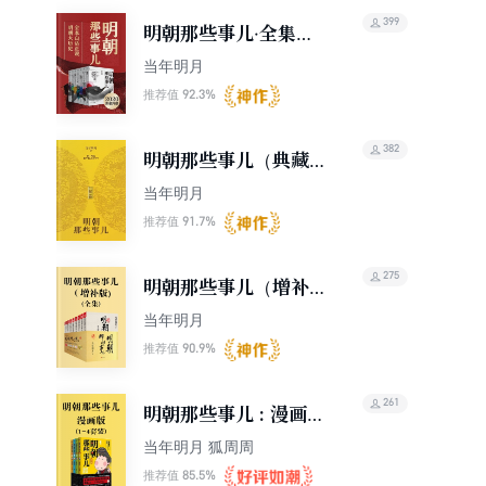
399
明朝那些事儿·全集
（2020版）
当年明月
92.3%
推荐值
382
明朝那些事儿（典藏全
集）
当年明月
91.7%
推荐值
275
明朝那些事儿（增补
版)（套装全九册)
当年明月
90.9%
推荐值
261
明朝那些事儿 : 漫画版
（1-4套装）
当年明月 狐周周
85.5%
推荐值