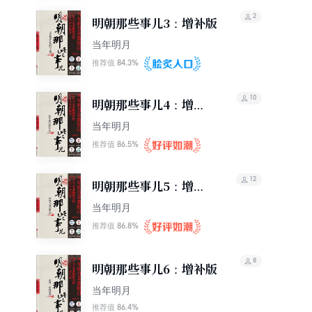
2
明朝那些事儿3：增补版
当年明月
84.3%
推荐值
10
明朝那些事儿4：增补
版
当年明月
86.5%
推荐值
12
明朝那些事儿5：增补
版
当年明月
86.8%
推荐值
8
明朝那些事儿6：增补版
当年明月
86.4%
推荐值