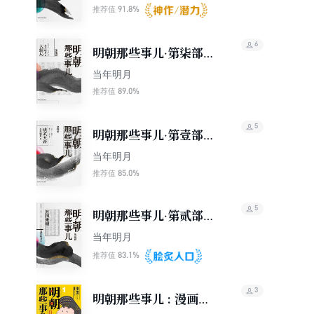
91.8%
推荐值
6
明朝那些事儿·第柒部：
大结局（2020版）
当年明月
89.0%
推荐值
5
明朝那些事儿·第壹部：
洪武大帝（2020版）
当年明月
85.0%
推荐值
5
明朝那些事儿·第贰部：
万国来朝（2020版）
当年明月
83.1%
推荐值
3
明朝那些事儿 : 漫画版.