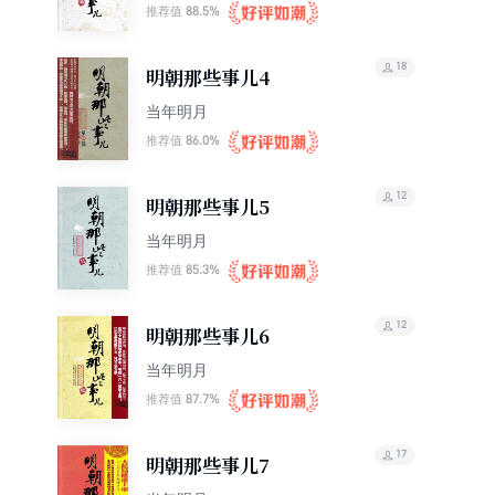
88.5%
推荐值
18
明朝那些事儿4
当年明月
86.0%
推荐值
12
明朝那些事儿5
当年明月
85.3%
推荐值
12
明朝那些事儿6
当年明月
87.7%
推荐值
17
明朝那些事儿7