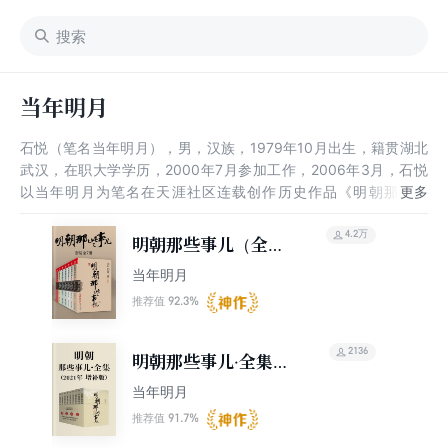
当年明月
石悦（笔名当年明月），男，汉族，1979年10月出生，籍贯湖北
武汉，在职大学学历，2000年7月参加工作，2006年3月，石悦
以当年明月为笔名在天涯社区连载创作历史作品《明朝那些事
儿》，同年9月，由中国友谊出版社正式出版。 现任上海市人民政
府研究室副主任。
4.2万
明朝那些事儿（全
集）
当年明月
92.3%
推荐值
2136
明朝那些事儿·全集
（2021年 增补版）
当年明月
91.7%
推荐值