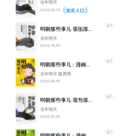
万国来朝（2020版）
当年明月
83.1%
推荐值
3
明朝那些事儿·第伍部：
帝国飘摇（2020版）
当年明月
90.3%
推荐值
2
明朝那些事儿 : 漫画版.
1（升级版）
当年明月 狐周周
84.4%
推荐值
2
明朝那些事儿·第叁部：
妖孽宫廷（2020版）
当年明月
87.6%
推荐值
1
明朝那些事儿 : 漫画版.