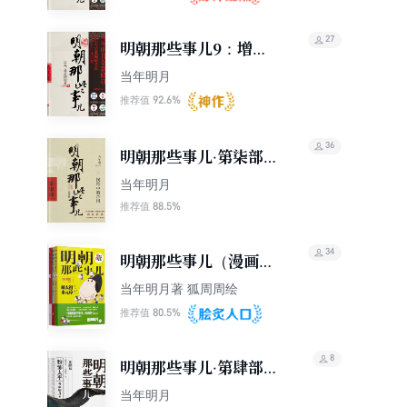
27
明朝那些事儿9：增补
版
当年明月
92.6%
推荐值
36
明朝那些事儿·第柒部
（2021年 增补版）
当年明月
88.5%
推荐值
34
明朝那些事儿（漫画
版）(合集)
当年明月著 狐周周绘
80.5%
推荐值
8
明朝那些事儿·第肆部：
粉饰太平（2020版）
当年明月