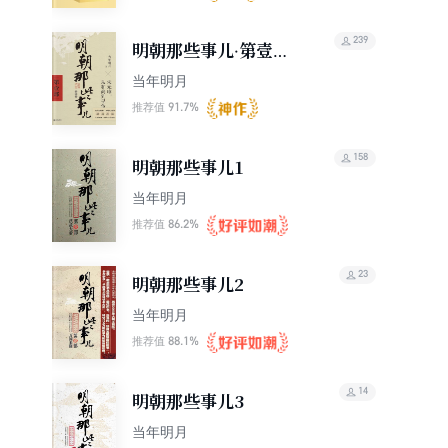
239
明朝那些事儿·第壹部
（2021年 增补版）
当年明月
91.7%
推荐值
158
明朝那些事儿1
当年明月
86.2%
推荐值
23
明朝那些事儿2
当年明月
88.1%
推荐值
14
明朝那些事儿3
当年明月