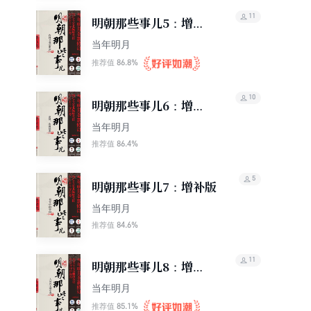
11
明朝那些事儿5：增补
版
当年明月
86.8%
推荐值
10
明朝那些事儿6：增补
版
当年明月
86.4%
推荐值
5
明朝那些事儿7：增补版
当年明月
84.6%
推荐值
11
明朝那些事儿8：增补
版
当年明月
85.1%
推荐值