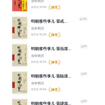
当年明月
92.0%
推荐值
136
明朝那些事儿·第贰部
（朱棣：天子守国门）
当年明月
92.2%
推荐值
84
明朝那些事儿·第伍部
（2021年 增补版）
当年明月
90.9%
推荐值
84
明朝那些事儿·第陆部
（2021年 增补版）
当年明月
90.5%
推荐值
83
明朝那些事儿·第肆部