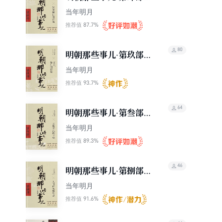
（2021年 增补版）
当年明月
87.7%
推荐值
80
明朝那些事儿·第玖部
（2021年 增补版）
当年明月
93.7%
推荐值
64
明朝那些事儿·第叁部
（2021年 增补版）
当年明月
89.3%
推荐值
46
明朝那些事儿·第捌部
（2021年 增补版）
当年明月
91.6%
推荐值