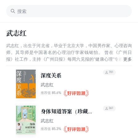
武志红
武志红，出生于河北省，毕业于北京大学，中国男作家、心理咨询
师。其导师是中国著名的心理治疗学家钱铭怡。 曾在《广州日
报》社工作，主持《广州日报》每周六见报的“健康心理“专栏，创
作了大量作品如《为何家会伤人》《解读“疯狂”》《梦知道答案》
等。其是知识经济大潮中最先受益的人之一，曾凭借17万粉丝登上
701
深度关系
知识付费排行榜。
武志红
85.6%
推荐值
361
身体知道答案（珍藏
版）
武志红
85.3%
推荐值