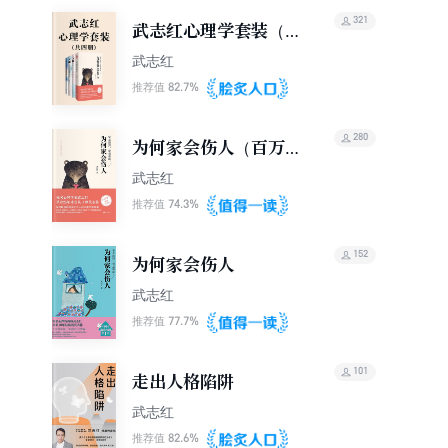
321
武志红心理学套装（共
四册）
武志红
82.7%
推荐值
280
为何家会伤人（百万畅
销纪念版）
武志红
74.3%
推荐值
152
为何家会伤人
武志红
77.7%
推荐值
101
走出人格陷阱
武志红
82.6%
推荐值