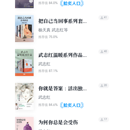
84.0%
推荐值
41
把自己当回事系列套装
（套装共6册）
杨天真 武志红等
75.0%
推荐值
40
武志红温暖系列作品
（套装共8册）
武志红
87.1%
推荐值
20
你就是答案：活出独一
无二的自己
武志红
84.6%
推荐值
17
为何你总是会受伤