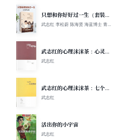
只想和你好好过一生（套装共
2册）
武志红 李松蔚 陈海贤 海蓝博士 青音
等口述 刘萍 韩湘景主编
武志红的心理沫沫茶：心灵的
七种兵器
武志红
武志红的心理沫沫茶：七个心
理寓言
武志红
活出你的小宇宙
武志红