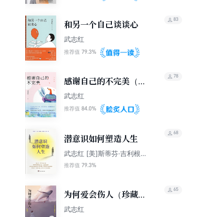
83
和另一个自己谈谈心
武志红
79.3%
推荐值
78
感谢自己的不完美（白
金版）
武志红
84.0%
推荐值
68
潜意识如何塑造人生
武志红 [美]斯蒂芬·吉利根
乐悠
79.3%
推荐值
65
为何爱会伤人（珍藏
版）
武志红