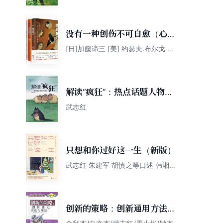
没有一种创伤不可自愈（心理
专家给你的亲近关系成长指
[日]加藤谛三 [美] 约瑟夫.布尔戈 武
志红 朱建军 李子勋 胡慎之 等
南，从此不再隐藏悲伤）
解读“疯狂”：热点话题人物的
心理分析
武志红
只想和你过好这一生（新版）
武志红 朱建军 胡慎之等口述 韩湘景
主编
创新的策略：创新通用方法指
南