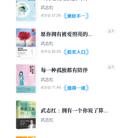
版）
武志红
67.2%
推荐值
4
愿你拥有被爱照亮的生
命
武志红
82.2%
推荐值
3
每一种孤独都有陪伴
武志红
71.4%
推荐值
武志红：拥有一个你说了算的
人生·活出自我篇
武志红