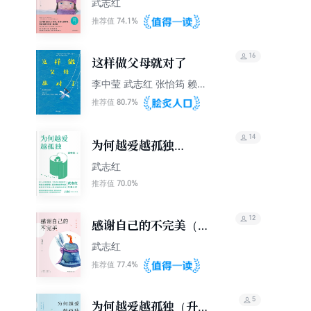
武志红
74.1%
推荐值
16
这样做父母就对了
李中莹 武志红 张怡筠 赖佩
霞等口述
80.7%
推荐值
14
为何越爱越孤独
（2023版）
武志红
70.0%
推荐值
12
感谢自己的不完美（升
级版）
武志红
77.4%
推荐值
5
为何越爱越孤独（升级