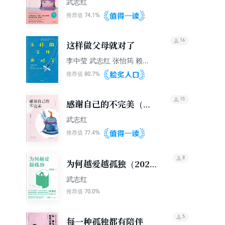
武志红
74.1%
推荐值
16
这样做父母就对了
李中莹 武志红 张怡筠 赖佩
霞等口述
80.7%
推荐值
15
感谢自己的不完美（升
级版）
武志红
77.4%
推荐值
8
为何越爱越孤独（2023
版）
武志红
70.0%
推荐值
5
每一种孤独都有陪伴