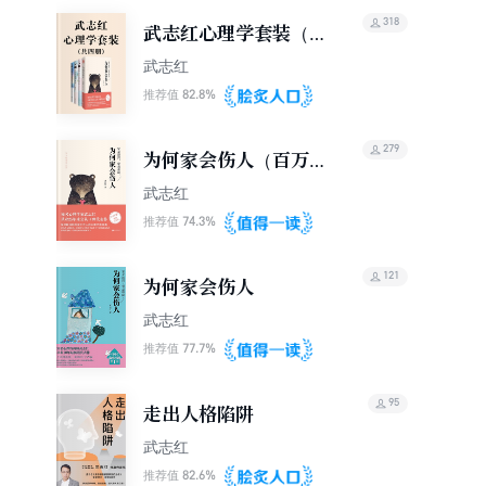
318
武志红心理学套装（共
四册）
武志红
82.8%
推荐值
279
为何家会伤人（百万畅
销纪念版）
武志红
74.3%
推荐值
121
为何家会伤人
武志红
77.7%
推荐值
95
走出人格陷阱
武志红
82.6%
推荐值