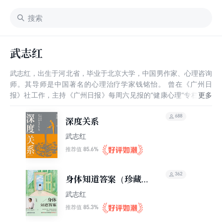
武志红
武志红，出生于河北省，毕业于北京大学，中国男作家、心理咨询
师。其导师是中国著名的心理治疗学家钱铭怡。 曾在《广州日
报》社工作，主持《广州日报》每周六见报的“健康心理“专栏，创
作了大量作品如《为何家会伤人》《解读“疯狂”》《梦知道答案》
等。其是知识经济大潮中最先受益的人之一，曾凭借17万粉丝登上
688
深度关系
知识付费排行榜。
武志红
85.6%
推荐值
362
身体知道答案（珍藏
版）
武志红
85.3%
推荐值