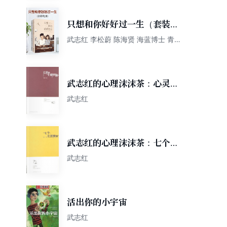
只想和你好好过一生（套装共
2册）
武志红 李松蔚 陈海贤 海蓝博士 青音
等口述 刘萍 韩湘景主编
武志红的心理沫沫茶：心灵的
七种兵器
武志红
武志红的心理沫沫茶：七个心
理寓言
武志红
活出你的小宇宙
武志红