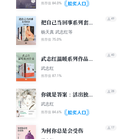
84.0%
推荐值
49
把自己当回事系列套装
（套装共6册）
杨天真 武志红等
75.0%
推荐值
40
武志红温暖系列作品
（套装共8册）
武志红
87.1%
推荐值
28
你就是答案：活出独一
无二的自己
武志红
84.6%
推荐值
17
为何你总是会受伤