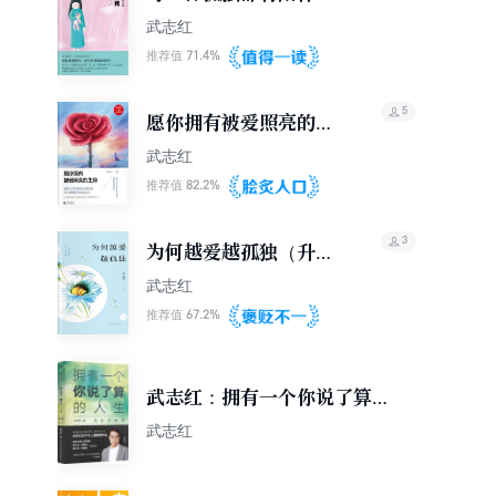
武志红
71.4%
推荐值
5
愿你拥有被爱照亮的生
命
武志红
82.2%
推荐值
3
为何越爱越孤独（升级
版）
武志红
67.2%
推荐值
武志红：拥有一个你说了算的
人生·活出自我篇
武志红