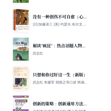
没有一种创伤不可自愈（心理
专家给你的亲近关系成长指
[日]加藤谛三 [美] 约瑟夫.布尔戈 武
志红 朱建军 李子勋 胡慎之 等
南，从此不再隐藏悲伤）
解读“疯狂”：热点话题人物的
心理分析
武志红
只想和你过好这一生（新版）
武志红 朱建军 胡慎之等口述 韩湘景
主编
创新的策略：创新通用方法指
南