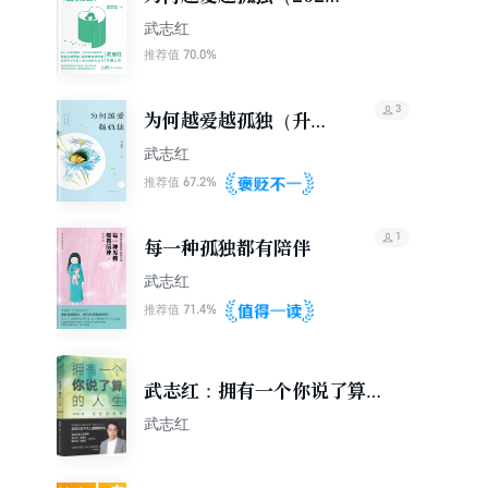
版）
武志红
70.0%
推荐值
3
为何越爱越孤独（升级
版）
武志红
67.2%
推荐值
1
每一种孤独都有陪伴
武志红
71.4%
推荐值
武志红：拥有一个你说了算的
人生·活出自我篇
武志红