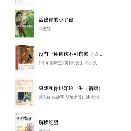
活出你的小宇宙
武志红
没有一种创伤不可自愈（心理
专家给你的亲近关系成长指
[日]加藤谛三 [美] 约瑟夫.布尔戈 武
志红 朱建军 李子勋 胡慎之 等
南，从此不再隐藏悲伤）
只想和你过好这一生（新版）
武志红 朱建军 胡慎之等口述 韩湘景
主编
解读绝望