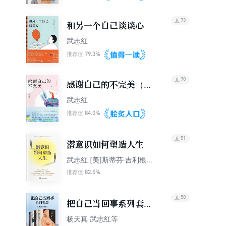
73
和另一个自己谈谈心
武志红
79.3%
推荐值
70
感谢自己的不完美（白
金版）
武志红
84.0%
推荐值
51
潜意识如何塑造人生
武志红 [美]斯蒂芬·吉利根
乐悠
82.5%
推荐值
50
把自己当回事系列套装
（套装共6册）
杨天真 武志红等