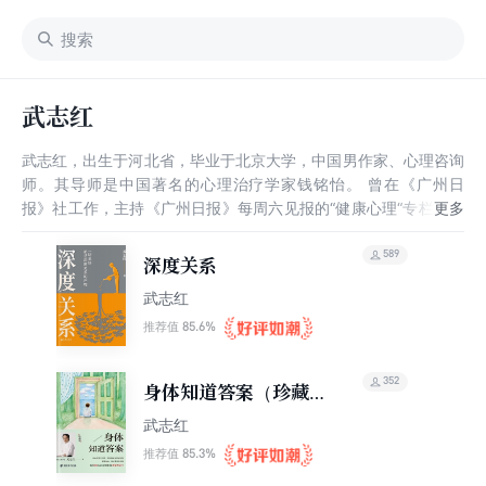
武志红
武志红，出生于河北省，毕业于北京大学，中国男作家、心理咨询
师。其导师是中国著名的心理治疗学家钱铭怡。 曾在《广州日
报》社工作，主持《广州日报》每周六见报的“健康心理“专栏，创
作了大量作品如《为何家会伤人》《解读“疯狂”》《梦知道答案》
等。其是知识经济大潮中最先受益的人之一，曾凭借17万粉丝登上
589
深度关系
知识付费排行榜。
武志红
85.6%
推荐值
352
身体知道答案（珍藏
版）
武志红
85.3%
推荐值