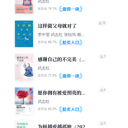
武志红
74.1%
推荐值
12
这样做父母就对了
李中莹 武志红 张怡筠 赖佩
霞等口述
80.7%
推荐值
7
感谢自己的不完美（升
级版）
武志红
77.4%
推荐值
6
愿你拥有被爱照亮的生
命
武志红
82.2%
推荐值
3
为何越爱越孤独（2023