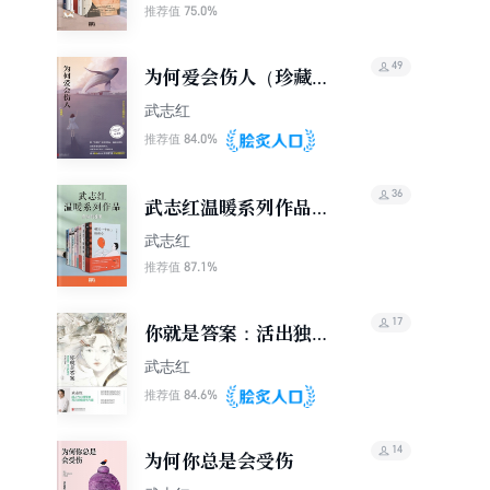
75.0%
推荐值
49
为何爱会伤人（珍藏
版）
武志红
84.0%
推荐值
36
武志红温暖系列作品
（套装共8册）
武志红
87.1%
推荐值
17
你就是答案：活出独一
无二的自己
武志红
84.6%
推荐值
14
为何你总是会受伤