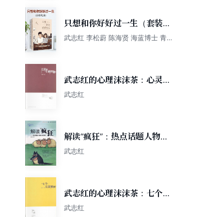
只想和你好好过一生（套装共
2册）
武志红 李松蔚 陈海贤 海蓝博士 青音
等口述 刘萍 韩湘景主编
武志红的心理沫沫茶：心灵的
七种兵器
武志红
解读“疯狂”：热点话题人物的
心理分析
武志红
武志红的心理沫沫茶：七个心
理寓言
武志红