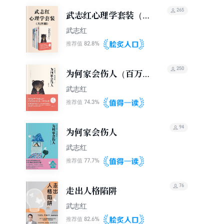
265
武志红心理学套装（共
四册）
武志红
82.8%
推荐值
250
为何家会伤人（百万畅
销纪念版）
武志红
74.3%
推荐值
94
为何家会伤人
武志红
77.7%
推荐值
76
走出人格陷阱
武志红
82.6%
推荐值