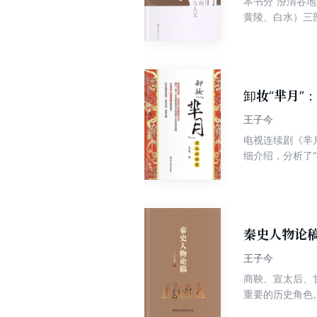
本书分“汾渭谷
黄陵、白水）三
性和唯一性。2
通过盘点渭河流
与大一统王朝定
卸妆“芈月”
王子今
电视连续剧《芈
细介绍，分析了
面纱。同时，本
秦史人物论
王子今
商鞅、宣太后、
重要的历史角色
分析，深化对秦