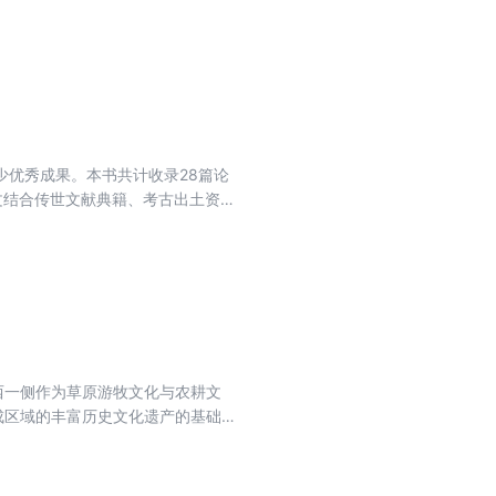
汉政体的成立，交通与秦汉经济的
的交通心理与交通习尚”也作为历史
优秀成果。本书共计收录28篇论
文结合传世文献典籍、考古出土资
质生活与精神信仰世界做了微观考
经济生活与生产方式进行个案式探
行政体制、官僚机构和基层管理的
作者从不同角度展开讨论，澄清了
西一侧作为草原游牧文化与农耕文
成区域的丰富历史文化遗产的基础
黄河历史人文认识重要价值和意义
供基本支撑，促进该区域保护利用
高质量发展。