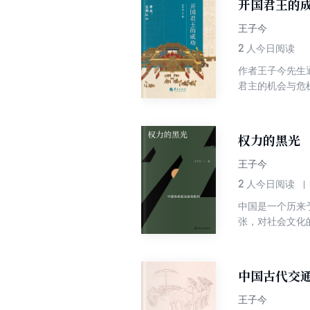
开国君王的
王子今
2
人今日阅读
作者王子今先生
君主的机会与危
一代和第二代执
单地总结成败经
似循环的表面开
权力的黑光
王子今
2
人今日阅读
中国是一个历来
张，对社会文化
迷信、谶纬迷信
治意识何以成为
中国古代交
王子今