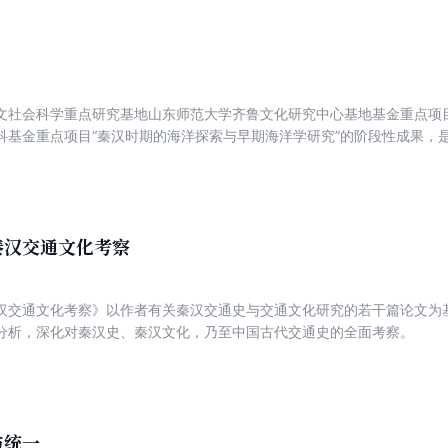
文社会科学重点研究基地山东师范大学齐鲁文化研究中心基地基金重点项目
科基金重点项目“秦汉时期的海洋探索与早期海洋学研究”的阶段性成果，
学术专著。作者注重文献资料与考古资料的结合，比较全面、比较详尽地
就，分别从经济史、文化史和社会生活史等层面进行了历史分析。有些论
秦汉交通文化考察
汉交通文化考察》以作者有关秦汉交通史与交通文化研究的若干篇论文为
分析，深化对秦汉史、秦汉文化，乃至中国古代交通史的全面考察。
与统一