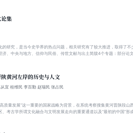
业、人口迁徙与人口流动、通信形式、域外交通等也有所论述。交通与秦
汉文化的发育，在“秦汉文明的交通史背景”这一主题下有所说明。“秦汉人
有所讨论。
化论集
化的研究，是当今史学界的热点问题，相关研究有了较大推进，取得了不少
经济、中央与地方、信仰与民俗、传世文献与出土简牍4个专题：部分论
分析秦史各阶段的特点，总结秦文化体现出来的积极意义，并对秦人的物
政治、军事、文化、制度等几个方面来分析秦实现统一的原因，并对秦的
突破性见解；部分论文利用出土简牍材料及传世文献，对秦的政治结构、
晋陕黄河左岸的历史与人文
对秦的社会结构、阶级关系以及秦政对后世的彩响等问题加以论述。诸位
题，提出了不少富有建设性的新见解。
高从宜 桂维民 李百勤 赵瑞民 张占民
域高质量发展”这一重要的国家战略为背景，在系统考察搜集黄河晋陕段山
区、考古学所谓文化融合与文明发展走向的重要通道以及“最初的中国”形
农耕不同的文化形态，探讨融合发展与文明赓续演进的内在动力；加深对
解读中华人文精神，培育新时代的中华人文精神；为黄河文化走廊建设提
源以促进第三产业发展，促进以文化产业为增长极的黄河流域生态保护与