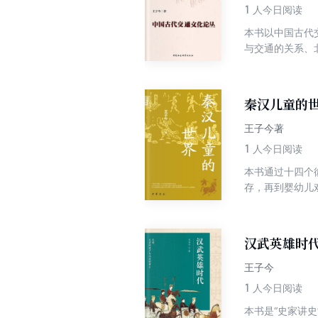
1
人今日阅读
本书以中国古代
与交通的关系、
运动、路权形式
微观研究。
秦汉儿童的
王子今著
1
人今日阅读
本书通过十四个
存，再到婴幼儿
分，一是儿童与
讨论。 作者在
童生活的记录，
汉武英雄时
王子今
1
人今日阅读
本书是“史家讲