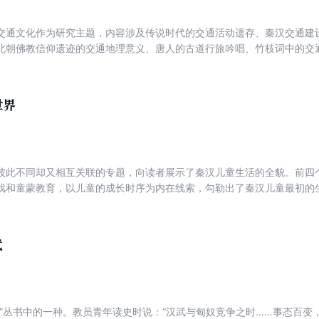
交通文化作为研究主题，内容涉及传说时代的交通活动遗存、秦汉交通建
北朝佛教信仰遗迹的交通地理意义、唐人的古道行旅吟唱、竹枝词中的交
、驿壁文学、竹马游戏等与交通有关的历史文化现象。对于“木镫”和“铁鞋
世界
彼此不同却又相互关联的专题，向读者展示了秦汉儿童生活的全貌。前四
戏和童蒙教育，以儿童的成长时序为内在线索，勾勒出了秦汉儿童最初的
秦汉政治、经济、文化信仰和社会的关系；二是对于特殊类别的儿童，如 “神
儿童研究领域深耕二十余年，凭借对传世文献、出土文献以及文物考古资
对秦汉儿童生活的各方面做了多角度、立体化的研究，是一部集大成之作
代
史”丛书中的一种。教员青年读史时说：“汉武与匈奴竞争之时……事态百变