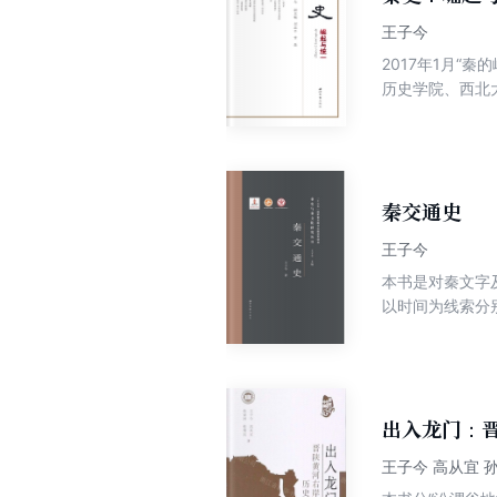
王子今
2017年1月
历史学院、西北
主办的这次秦史
的学术研讨。学
其历史意义再研究
秦交通史
王子今
本书是对秦文字
以时间为线索分
并附（笔画检字
出入龙门：
王子今 高从宜 