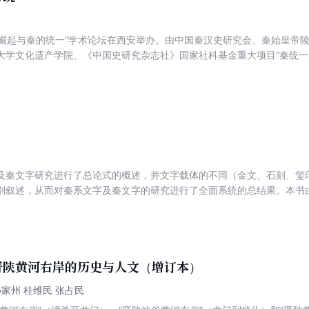
“秦的崛起与秦的统一”学术论坛在西安举办。由中国秦汉史研究会、秦始皇
大学文化遗产学院、《中国史研究杂志社》国家社科基金重大项目“秦统一
研究学术盛会取得了超出预想的成功。来自中国大陆、香港、台湾以及韩
术论坛发表的学术论文结集《秦史：崛起与统一》作为2014 年立项的国
”项目编号（14ZDB028）的阶段性成果。
及秦文字研究进行了总论式的概述，并文字载体的不同（金文、石刻、玺
别叙述，从而对秦系文字及秦文字的研究进行了全面系统的总结果。本书
表）和（释字辑要）。
晋陕黄河右岸的历史与人文（增订本）
孙家州 桂维民 张占民