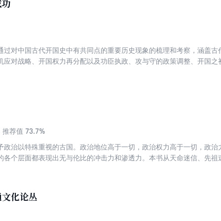
成功
通过对中国古代开国史中有共同点的重要历史现象的梳理和考察，涵盖古
机应对战略、开国权力再分配以及功臣执政、攻与守的政策调整、开国之
政权力的交接、开国史舞台上的旦角、 “让步政策”还是“反攻倒算”的政
验教训的政治史学的常规思路，以社会史和文化史深层发掘的动机来研究“
出新枝，并总结出具有某种规律性意义的认识。
73.7%
推荐值
予政治以特殊重视的古国。政治地位高于一切，政治权力高于一切，政治
的各个层面都表现出无与伦比的冲击力和渗透力。本书从天命迷信、先祖
等角度，全方位反思了中国几千年的传统政治文化，探讨了政治迷信何以
中国民族精神的主体。
通文化论丛