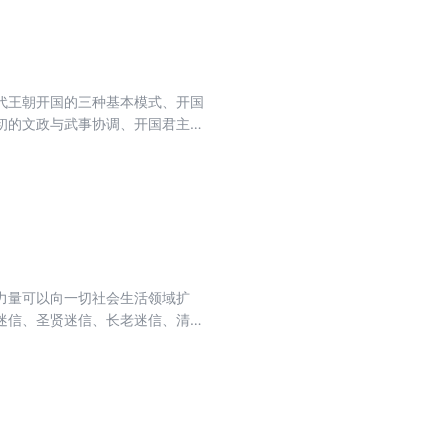
代王朝开国的三种基本模式、开国
初的文政与武事协调、开国君主第
策理论探索等重大历史问题，跳出简
兴亡事”，从中国古代王朝更替类
力量可以向一切社会生活领域扩
迷信、圣贤迷信、长老迷信、清官
成为中国传统文化灰黯的色调，政