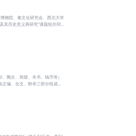
帝陵博物院、秦文化研究会、西北大学
及其历史意义再研究”课题组共同
国的50余位学者与会，进行了深入
家社会科学基金重大项目“秦统一及
印、陶文、简牍、帛书、钱币等）
由正编、合文、附录三部分组成，