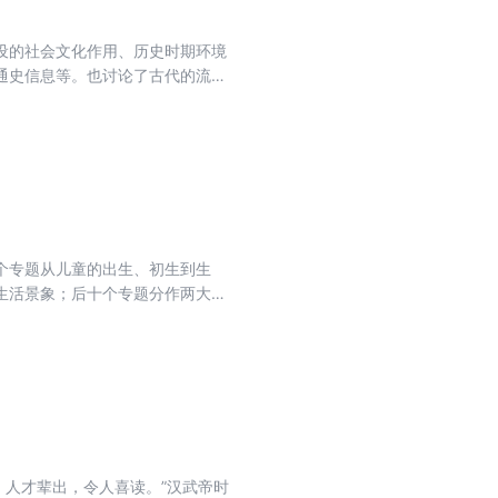
设的社会文化作用、历史时期环境
通史信息等。也讨论了古代的流民
”的考论，可以看作古代交通文化的
个专题从儿童的出生、初生到生
生活景象；后十个专题分作两大部
童”和 “上层儿童”等问题的相关
料的综合运用，深入挖掘其中有关儿
。
，人才辈出，令人喜读。”汉武帝时