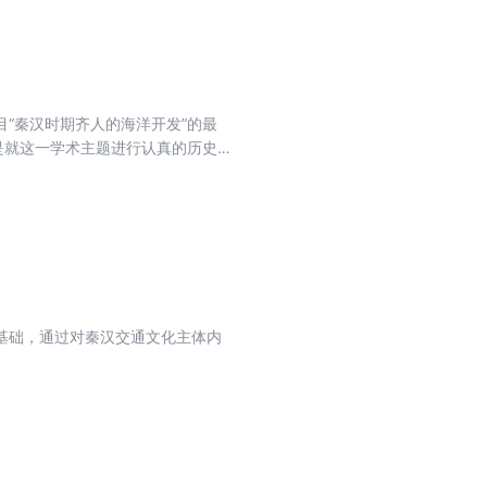
“秦汉时期齐人的海洋开发”的最
是就这一学术主题进行认真的历史
说明了秦汉时期齐人进行海洋探索
述，对世界海洋学史的学术总结也
基础，通过对秦汉交通文化主体内