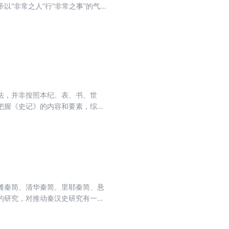
“非常之人”行“非常之事”的气魄
等壮举。这一时期，地方分裂势力被肃
的汉文化。丝绸之路上发现的汉锦
时期社会各领域杰出人物的故事，
，作者不避讳用“汉武帝的女人们”
法，并非按照本纪、表、书、世
上把握《史记》的内容和要素，综合
现实启发意义的点进行切入，再结
的历史情况。无论对专业研究者还
滩秦简、清华秦简、里耶秦简、悬
的研究，对推动秦汉史研究有一定