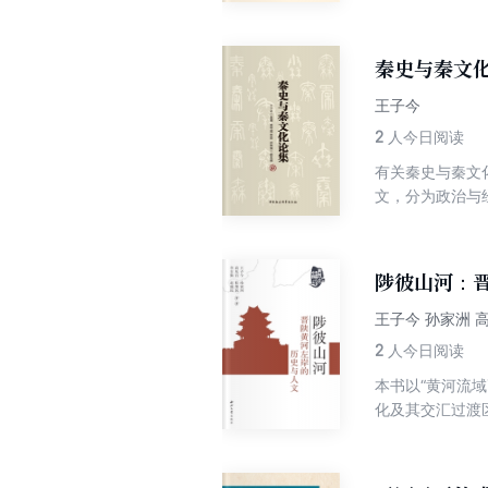
运销区划、运输
运行，交通与秦
文化考察的对象
秦史与秦文
王子今
2
人今日阅读
有关秦史与秦文
文，分为政治与
料及图像资料，
察；部分论文从
讨，取得了一些
陟彼山河：
问题展开探讨，
一些学术疑难问
王子今 孙家洲 
2
人今日阅读
本书以“黄河流
化及其交汇过渡
上，梳理草原与
的体认，进一步
各种历史人文资