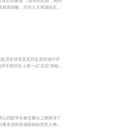
黄河右岸腹地”（墙头到石峁，再到
线地质地貌、历史人文资源的至高
在中国历史上独特作用，新增章节，
存，揭示作为物质基础的渭河平原
所处历史背景及其历史原型进行详
开中国历史上第一位“太后”神秘的
和尊重艺术创作中变通的观点。
商山四皓等在秦史舞台上都扮演了
对秦史进程形成影响的历史人物的
于多视角地考察秦史，可以提供有