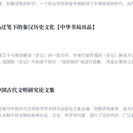
发、积极进取的时代，一个民众劳作和奋争都取得了丰厚收获的时代。武帝以
用兵匈奴”“打通西域道路”“南越归服”“夜郎入朝”“朝鲜置郡”“天马西来”
文化、齐鲁文化完成了合流的历史进程，形成了我们民族的基本文化形态
四海”反映了这一时期汉文化面对世界的雄阔的胸襟和积极进取的精神。同
马迁笔下的秦汉历史文化【中华书局出品】
个群星闪耀、文化强势崛起、社会朝气蓬勃的古代中国的历史画卷。 此外
了汉武帝的多重面向。
家王子今教授解读《史记》的一部力作。作者打破常规的《史记》解读方
，或抽取《史记》中的某个部分，“按部就班”地进行讲解。 而是从整体
古学、社会学、传播学、心理学等学科的研究手法，选取其中有趣且具有
分析和讲解，以点带面，使读者了解了整部《史记》的特色以及秦汉时期
都是一部不可多得的好书！
中国古代文明研究论文集
文献与中国古代文明研究学术研讨会的论文集合编，对睡虎地秦简、放马
土文献中所反映的各种社会、文化、经济等问题，进行了综合性的、广泛