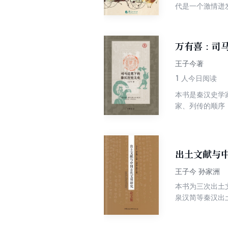
代是一个激情迸
与果敢，开展了“
清，楚文化、秦
织文“登高明望
万有喜：司
向我们展示了一
“栽培酷吏”呈现
王子今著
1
人今日阅读
本书是秦汉史学
家、列传的顺序
运用历史学、考
合其他史料加以
是历史爱好者，
出土文献与
王子今 孙家洲
本书为三次出土
泉汉简等秦汉出
的促进意义。