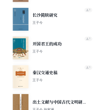
1
长沙简牍研究
王子今
1
开国君王的成功
王子今
1
秦汉交通史稿
王子今
出土文献与中国古代文明研究
论文集
王子今 孙家洲