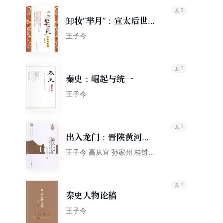
2
卸妆“芈月”：宣太后世
家
王子今
1
秦史：崛起与统一
王子今
1
出入龙门：晋陕黄河右
岸的历史与人文（增订
王子今 高从宜 孙家州 桂维民
张占民
本）
1
秦史人物论稿
王子今