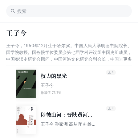
王子今
王子今，1950年12月生于哈尔滨。中国人民大学明德书院院长、
国学院教授。国务院学位委员会第七届学科评议组中国史组成员，
中国秦汉史研究会顾问，中国河洛文化研究会副会长，中国岩画学
会副会长，北京大学历史学系兼职教授。曾任中共中央党校教授、
北京师范大学历史学院教授、博士生导师。主要研究方向：秦汉
5
权力的黑光
史。著有：《秦汉区域文化研究》《秦汉交通史稿》《权力的黑
王子今
光：中国封建政治迷信批判》等。 现为西北大学教授。
73.7%
推荐值
3
陟彼山河：晋陕黄河左
岸的历史与人文
王子今 孙家洲 高从宜 桂维民
李百勤 赵瑞民 张占民