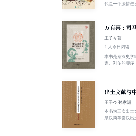
代是一个激情迸
与果敢，开展了“
清，楚文化、秦
织文“登高明望
万有喜：司
向我们展示了一
“栽培酷吏”呈现
王子今著
1
人今日阅读
本书是秦汉史学
家、列传的顺序
运用历史学、考
合其他史料加以
是历史爱好者，
出土文献与
王子今 孙家洲
本书为三次出土
泉汉简等秦汉出
的促进意义。