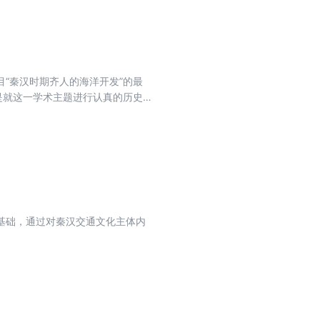
“秦汉时期齐人的海洋开发”的最
是就这一学术主题进行认真的历史
说明了秦汉时期齐人进行海洋探索
述，对世界海洋学史的学术总结也
基础，通过对秦汉交通文化主体内