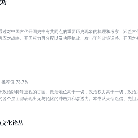
成功
通过对中国古代开国史中有共同点的重要历史现象的梳理和考察，涵盖古
机应对战略、开国权力再分配以及功臣执政、攻与守的政策调整、开国之
政权力的交接、开国史舞台上的旦角、 “让步政策”还是“反攻倒算”的政
验教训的政治史学的常规思路，以社会史和文化史深层发掘的动机来研究“
出新枝，并总结出具有某种规律性意义的认识。
73.7%
推荐值
予政治以特殊重视的古国。政治地位高于一切，政治权力高于一切，政治
的各个层面都表现出无与伦比的冲击力和渗透力。本书从天命迷信、先祖
等角度，全方位反思了中国几千年的传统政治文化，探讨了政治迷信何以
中国民族精神的主体。
通文化论丛