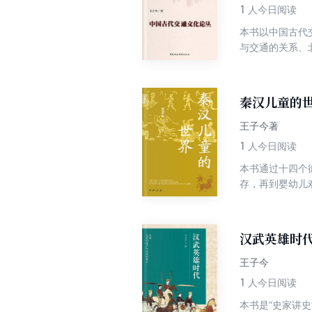
1
人今日阅读
本书以中国古代
与交通的关系、
运动、路权形式
微观研究。
秦汉儿童的
王子今著
1
人今日阅读
本书通过十四个
存，再到婴幼儿
分，一是儿童与
讨论。 作者在
童生活的记录，
汉武英雄时
王子今
1
人今日阅读
本书是“史家讲