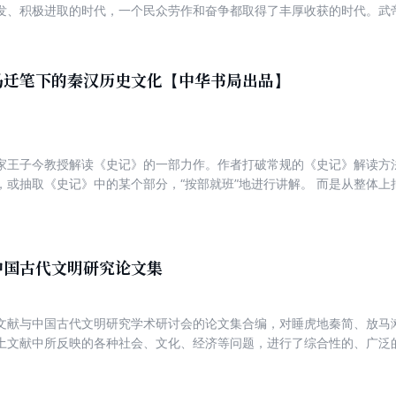
发、积极进取的时代，一个民众劳作和奋争都取得了丰厚收获的时代。武帝以
用兵匈奴”“打通西域道路”“南越归服”“夜郎入朝”“朝鲜置郡”“天马西来”
文化、齐鲁文化完成了合流的历史进程，形成了我们民族的基本文化形态
四海”反映了这一时期汉文化面对世界的雄阔的胸襟和积极进取的精神。同
马迁笔下的秦汉历史文化【中华书局出品】
个群星闪耀、文化强势崛起、社会朝气蓬勃的古代中国的历史画卷。 此外
了汉武帝的多重面向。
家王子今教授解读《史记》的一部力作。作者打破常规的《史记》解读方
，或抽取《史记》中的某个部分，“按部就班”地进行讲解。 而是从整体
古学、社会学、传播学、心理学等学科的研究手法，选取其中有趣且具有
分析和讲解，以点带面，使读者了解了整部《史记》的特色以及秦汉时期
都是一部不可多得的好书！
中国古代文明研究论文集
文献与中国古代文明研究学术研讨会的论文集合编，对睡虎地秦简、放马
土文献中所反映的各种社会、文化、经济等问题，进行了综合性的、广泛