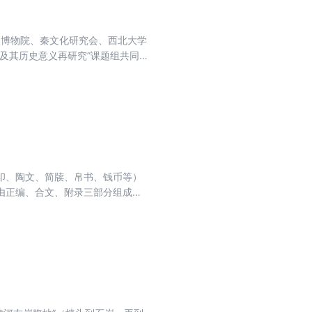
帝陵博物院、秦文化研究会、西北大学
及其历史意义再研究”课题组共同
国的50余位学者与会，进行了深入
家社会科学基金重大项目“秦统一及
印、陶文、简牍、帛书、钱币等）
由正编、合文、附录三部分组成，