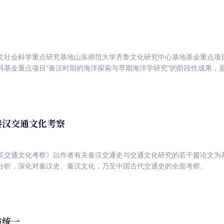
文社会科学重点研究基地山东师范大学齐鲁文化研究中心基地基金重点项目
科基金重点项目“秦汉时期的海洋探索与早期海洋学研究”的阶段性成果，
学术专著。作者注重文献资料与考古资料的结合，比较全面、比较详尽地
就，分别从经济史、文化史和社会生活史等层面进行了历史分析。有些论
秦汉交通文化考察
汉交通文化考察》以作者有关秦汉交通史与交通文化研究的若干篇论文为
分析，深化对秦汉史、秦汉文化，乃至中国古代交通史的全面考察。
与统一