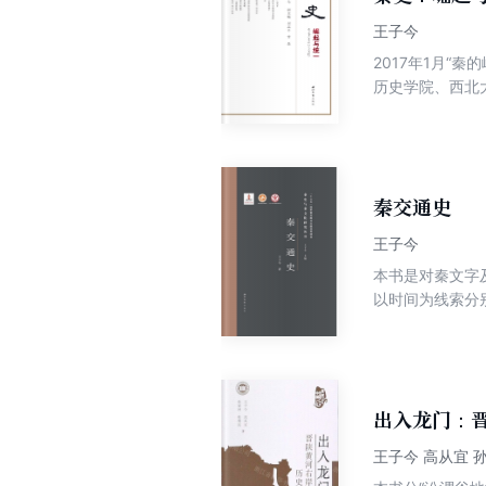
王子今
2017年1月
历史学院、西北
主办的这次秦史
的学术研讨。学
其历史意义再研究
秦交通史
王子今
本书是对秦文字
以时间为线索分
并附（笔画检字
出入龙门：
王子今 高从宜 