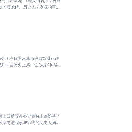
黄河右岸腹地”（墙头到石峁，再到
线地质地貌、历史人文资源的至高
在中国历史上独特作用，新增章节，
存，揭示作为物质基础的渭河平原
所处历史背景及其历史原型进行详
开中国历史上第一位“太后”神秘的
和尊重艺术创作中变通的观点。
商山四皓等在秦史舞台上都扮演了
对秦史进程形成影响的历史人物的
于多视角地考察秦史，可以提供有