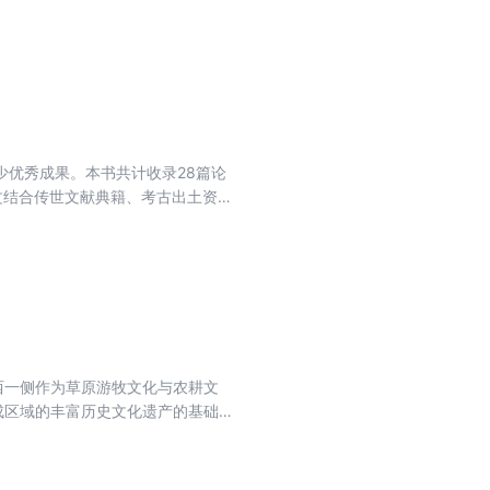
汉政体的成立，交通与秦汉经济的
的交通心理与交通习尚”也作为历史
优秀成果。本书共计收录28篇论
文结合传世文献典籍、考古出土资
质生活与精神信仰世界做了微观考
经济生活与生产方式进行个案式探
行政体制、官僚机构和基层管理的
作者从不同角度展开讨论，澄清了
西一侧作为草原游牧文化与农耕文
成区域的丰富历史文化遗产的基础
黄河历史人文认识重要价值和意义
供基本支撑，促进该区域保护利用
高质量发展。