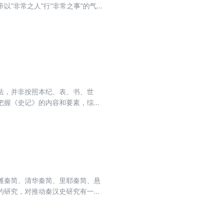
“非常之人”行“非常之事”的气魄
等壮举。这一时期，地方分裂势力被肃
的汉文化。丝绸之路上发现的汉锦
时期社会各领域杰出人物的故事，
，作者不避讳用“汉武帝的女人们”
法，并非按照本纪、表、书、世
上把握《史记》的内容和要素，综合
现实启发意义的点进行切入，再结
的历史情况。无论对专业研究者还
滩秦简、清华秦简、里耶秦简、悬
的研究，对推动秦汉史研究有一定