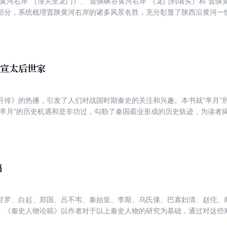
地黄河右岸”（潼关至龙门）、“晋陕峡谷黄河右岸”（龙门到墙头）和“晋陕
部分，系统梳理晋陕黄河右岸的诸多风景名胜，充分彰显了陕西沿黄河一
020年10月出版以来取得较好社会反响。鉴于黄河一级支流渭河及其流域
域作为周、秦、汉、唐等多个王朝的发祥之地和京畿重地所遗留的文化遗
都关中并彪炳史册的内在逻辑，同时促进该区域高质量发展。
：宣太后世家
月传》的热播，引发了人们对战国时期秦史的关注和兴趣。本书就“芈月”
“芈月”的历史机遇和是非功过，勾勒了秦国霸业形成的历史轨迹，为读者揭
书也就观众对电视剧的“找茬”“捉虫”进行了正面回答，进一步表达了理解
稿
甘罗、白起、郑国、吕不韦、秦始皇、李斯、乌氏倮、巴寡妇清、赵佗、
。《秦史人物论稿》以作者对于以上秦史人物的研究为基础，通过对这些
史与秦文化的认识。理解这些人物的立场、思想、表现及其历史影响，对