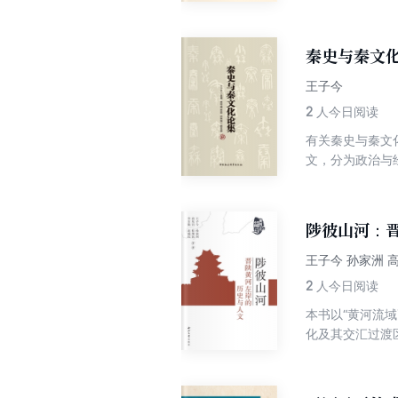
运销区划、运输
运行，交通与秦
文化考察的对象
秦史与秦文
王子今
2
人今日阅读
有关秦史与秦文
文，分为政治与
料及图像资料，
察；部分论文从
讨，取得了一些
陟彼山河：
问题展开探讨，
一些学术疑难问
王子今 孙家洲 
2
人今日阅读
本书以“黄河流
化及其交汇过渡
上，梳理草原与
的体认，进一步
各种历史人文资