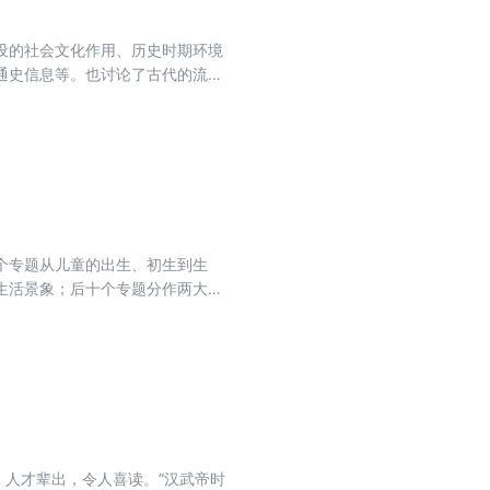
设的社会文化作用、历史时期环境
通史信息等。也讨论了古代的流民
”的考论，可以看作古代交通文化的
个专题从儿童的出生、初生到生
生活景象；后十个专题分作两大部
童”和 “上层儿童”等问题的相关
料的综合运用，深入挖掘其中有关儿
。
，人才辈出，令人喜读。”汉武帝时