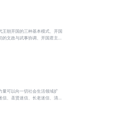
代王朝开国的三种基本模式、开国
初的文政与武事协调、开国君主第
策理论探索等重大历史问题，跳出简
兴亡事”，从中国古代王朝更替类
力量可以向一切社会生活领域扩
迷信、圣贤迷信、长老迷信、清官
成为中国传统文化灰黯的色调，政