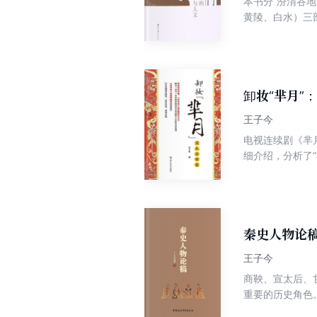
本书分“汾渭谷
黄陵、白水）三
性和唯一性。2
通过盘点渭河流
与大一统王朝定
卸妆“芈月”
王子今
电视连续剧《芈
细介绍，分析了
面纱。同时，本
秦史人物论
王子今
商鞅、宣太后、
重要的历史角色
分析，深化对秦