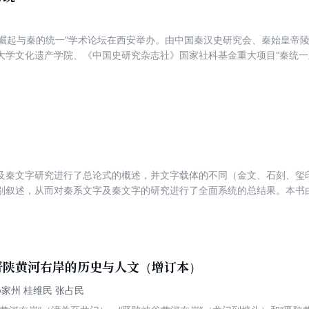
“秦的崛起与秦的统一”学术论坛在西安举办。由中国秦汉史研究会、秦始皇
大学文化遗产学院、《中国史研究杂志社》国家社科基金重大项目“秦统一
研究学术盛会取得了超出预想的成功。来自中国大陆、香港、台湾以及韩
术论坛发表的学术论文结集《秦史：崛起与统一》作为2014 年立项的国
”项目编号（14ZDB028）的阶段性成果。
及秦文字研究进行了总论式的概述，并文字载体的不同（金文、石刻、玺
别叙述，从而对秦系文字及秦文字的研究进行了全面系统的总结果。本书
表）和（释字辑要）。
晋陕黄河右岸的历史与人文（增订本）
孙家州 桂维民 张占民