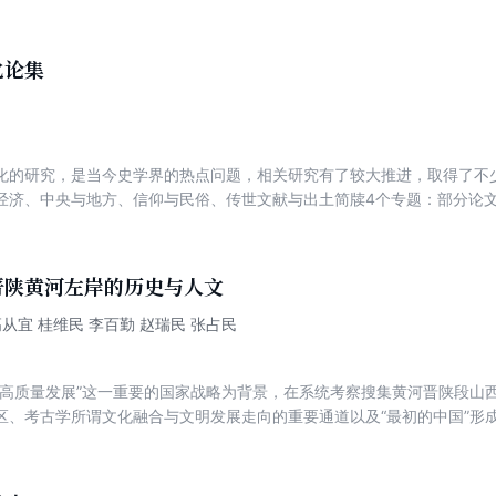
业、人口迁徙与人口流动、通信形式、域外交通等也有所论述。交通与秦
汉文化的发育，在“秦汉文明的交通史背景”这一主题下有所说明。“秦汉人
有所讨论。
化论集
化的研究，是当今史学界的热点问题，相关研究有了较大推进，取得了不少
经济、中央与地方、信仰与民俗、传世文献与出土简牍4个专题：部分论
分析秦史各阶段的特点，总结秦文化体现出来的积极意义，并对秦人的物
政治、军事、文化、制度等几个方面来分析秦实现统一的原因，并对秦的
突破性见解；部分论文利用出土简牍材料及传世文献，对秦的政治结构、
晋陕黄河左岸的历史与人文
对秦的社会结构、阶级关系以及秦政对后世的彩响等问题加以论述。诸位
题，提出了不少富有建设性的新见解。
高从宜 桂维民 李百勤 赵瑞民 张占民
域高质量发展”这一重要的国家战略为背景，在系统考察搜集黄河晋陕段山
区、考古学所谓文化融合与文明发展走向的重要通道以及“最初的中国”形
农耕不同的文化形态，探讨融合发展与文明赓续演进的内在动力；加深对
解读中华人文精神，培育新时代的中华人文精神；为黄河文化走廊建设提
源以促进第三产业发展，促进以文化产业为增长极的黄河流域生态保护与