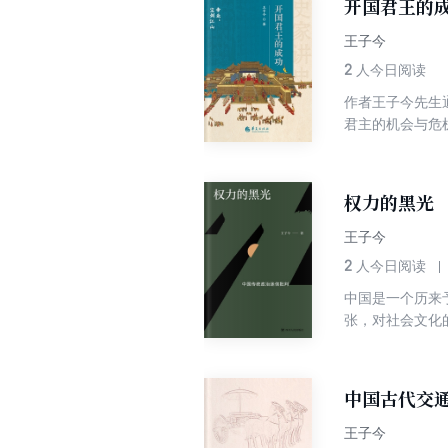
开国君王的
王子今
2
人今日阅读
作者王子今先生
君主的机会与危
一代和第二代执
单地总结成败经
似循环的表面开
权力的黑光
王子今
2
人今日阅读
中国是一个历来
张，对社会文化
迷信、谶纬迷信
治意识何以成为
中国古代交
王子今