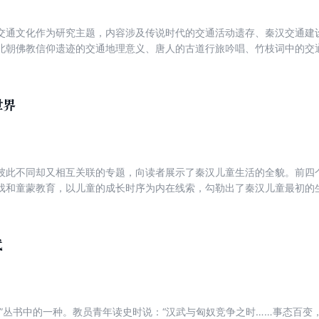
交通文化作为研究主题，内容涉及传说时代的交通活动遗存、秦汉交通建
北朝佛教信仰遗迹的交通地理意义、唐人的古道行旅吟唱、竹枝词中的交
、驿壁文学、竹马游戏等与交通有关的历史文化现象。对于“木镫”和“铁鞋
世界
彼此不同却又相互关联的专题，向读者展示了秦汉儿童生活的全貌。前四
戏和童蒙教育，以儿童的成长时序为内在线索，勾勒出了秦汉儿童最初的
秦汉政治、经济、文化信仰和社会的关系；二是对于特殊类别的儿童，如 “神
儿童研究领域深耕二十余年，凭借对传世文献、出土文献以及文物考古资
对秦汉儿童生活的各方面做了多角度、立体化的研究，是一部集大成之作
代
史”丛书中的一种。教员青年读史时说：“汉武与匈奴竞争之时……事态百变