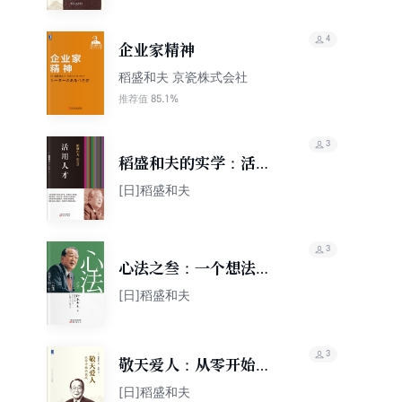
4
企业家精神
稻盛和夫 京瓷株式会社
85.1%
推荐值
3
稻盛和夫的实学：活用
人才
[日]稻盛和夫
3
心法之叁：一个想法改
变人的一生
[日]稻盛和夫
3
敬天爱人：从零开始的
挑战
[日]稻盛和夫