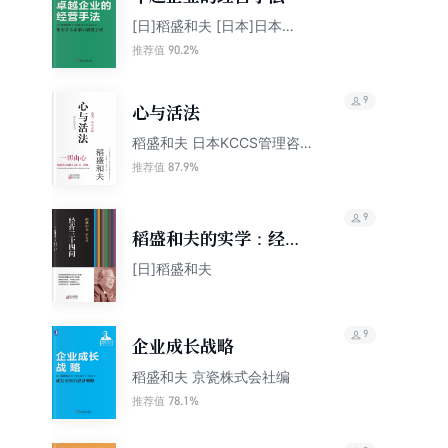
[日]稻盛和夫 [日本]日本京
瓷株式会社
90.2%
推荐值
9
心与活法
稻盛和夫 日本KCCS管理咨
询株式会社
87.9%
推荐值
9
稻盛和夫的实学：经营
三十四问
[日]稻盛和夫
9
企业成长战略
稻盛和夫 京瓷株式会社编
78.1%
推荐值