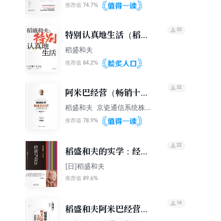
理
74.7%
推荐值
33
特别认真地生活（稻盛
和夫作品）
稻盛和夫
84.2%
推荐值
32
阿米巴经营（畅销十周
年纪念版）
稻盛和夫 京瓷通信系统株
式会社
78.9%
推荐值
22
稻盛和夫的实学：经营
与会计
[日]稻盛和夫
89.6%
推荐值
14
稻盛和夫阿米巴经营实