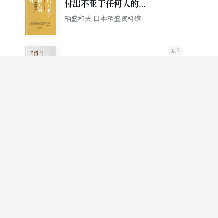
付出不亚于任何人的努
力：助力事业的“心”领
稻盛和夫 日本稻盛资料馆
导
1
稻盛和夫：什么是经营
者
[日]稻盛和夫
1
稻盛和夫的实学：阿米
巴模式
[日]稻盛和夫
80.7%
推荐值
1
心灵管理（精装版）
稻盛和夫
77.9%
推荐值