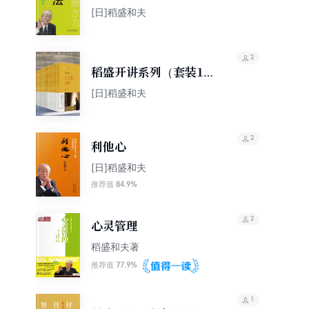
[日]稻盛和夫
2
稻盛开讲系列（套装12
册）
[日]稻盛和夫
2
利他心
[日]稻盛和夫
84.9%
推荐值
2
心灵管理
稻盛和夫著
77.9%
推荐值
1