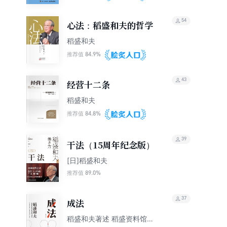
54
心法：稻盛和夫的哲学
稻盛和夫
84.9%
推荐值
43
经营十二条
稻盛和夫
84.8%
推荐值
39
干法（15周年纪念版）
[日]稻盛和夫
89.0%
推荐值
37
成法
稻盛和夫著述 稻盛资料馆整