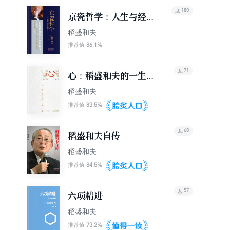
180
京瓷哲学：人生与经营
的原点
稻盛和夫
86.1%
推荐值
71
心：稻盛和夫的一生嘱
托（独家首发）
稻盛和夫
83.5%
推荐值
60
稻盛和夫自传
稻盛和夫
84.5%
推荐值
57
六项精进
稻盛和夫
73.2%
推荐值