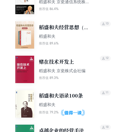
践：全员参与经营 主动
稻盛和夫 京瓷通信系统株式
会社
创造收益
86.4%
推荐值
13
稻盛和夫经营思想（套
装全5册）
稻盛和夫
89.6%
推荐值
12
赌在技术开发上
稻盛和夫 京瓷株式会社编
89.3%
推荐值
11
稻盛和夫语录100条
稻盛和夫
79.2%
推荐值
10
卓越企业的经营手法