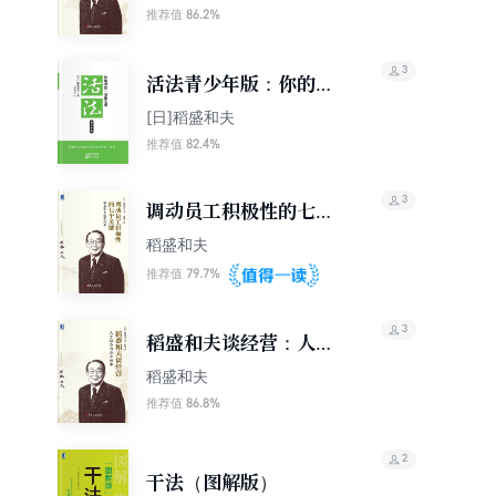
86.2%
推荐值
3
活法青少年版：你的梦
想一定能实现
[日]稻盛和夫
82.4%
推荐值
3
调动员工积极性的七个
关键：稻盛和夫经营问
稻盛和夫
答
79.7%
推荐值
3
稻盛和夫谈经营：人才
培养与企业传承
稻盛和夫
86.8%
推荐值
2
干法（图解版）