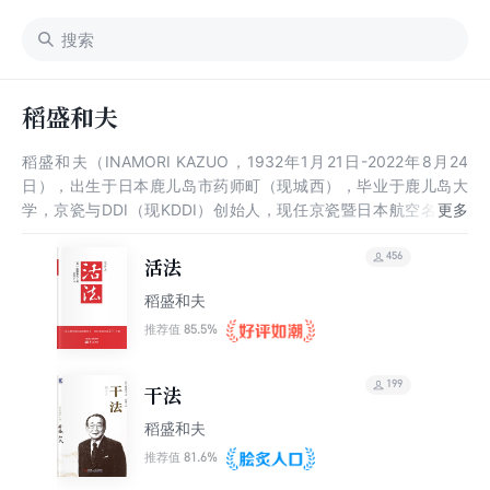
稻盛和夫
稻盛和夫（INAMORI KAZUO，1932年1月21日-2022年8月24
日），出生于日本鹿儿岛市药师町（现城西），毕业于鹿儿岛大
学，京瓷与DDI（现KDDI）创始人，现任京瓷暨日本航空名誉会
长、公益财团法人稻盛财团理事长。 1959年，创办京都陶瓷株式
会社并担任社长。1984年，成立了第二电电企划株式会社并担任
456
活法
会长，同年设立稻盛财团和创设“京都奖”。2000年，随着DDI（第
稻盛和夫
二电电）、KDD、IDO的合并，成立KDDI株式会社并担任名誉会
长。2010年，就任日本航空（JAL，现日本航空株式会社）会长。
85.5%
推荐值
2019年，获英国KBE名誉大英帝国勋章。 2022年8月24日，稻盛
和夫去世，享年90岁。
199
干法
稻盛和夫
81.6%
推荐值