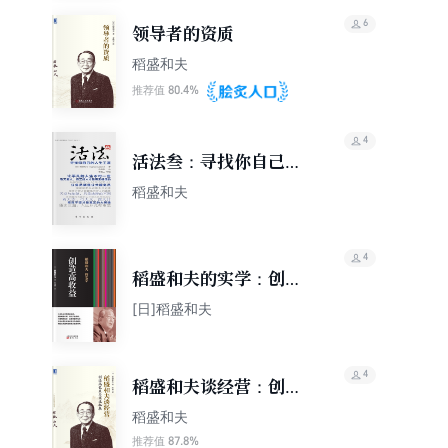
6
领导者的资质
稻盛和夫
80.4%
推荐值
4
活法叁：寻找你自己的
人生王道
稻盛和夫
4
稻盛和夫的实学：创造
高收益
[日]稻盛和夫
4
稻盛和夫谈经营：创造
高收益与商业拓展
稻盛和夫
87.8%
推荐值