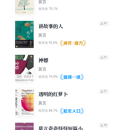
莫言
75.1%
推荐值
47
讲故事的人
莫言
92.0%
推荐值
41
神嫖
莫言
79.4%
推荐值
31
透明的红萝卜
莫言
84.7%
推荐值
30
莫言奇奇怪怪短篇小说