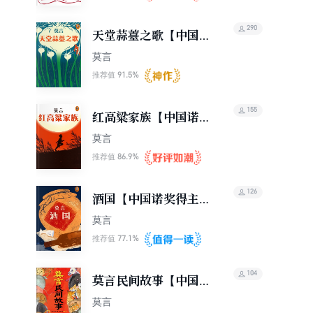
290
天堂蒜薹之歌【中国诺
奖得主代表作】
莫言
91.5%
推荐值
155
红高粱家族【中国诺奖
得主代表作】
莫言
86.9%
推荐值
126
酒国【中国诺奖得主代
表作】
莫言
77.1%
推荐值
104
莫言民间故事【中国诺
奖得主代表作】
莫言