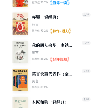
75.7%
推荐值
94
弃婴（轻经典）
莫言
90.2%
推荐值
69
我的朋友余华、史铁生
（轻经典）
莫言
88.2%
推荐值
58
莫言长篇代表作（全7
册）【中国诺奖得主代
莫言
表作】
89.2%
推荐值
53
木匠和狗（轻经典）