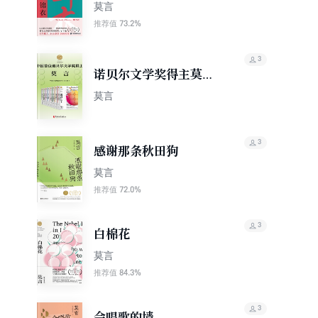
莫言
73.2%
推荐值
3
诺贝尔文学奖得主莫言
中篇小说精品系列（套
莫言
装全8册）
3
感谢那条秋田狗
莫言
72.0%
推荐值
3
白棉花
莫言
84.3%
推荐值
3
会唱歌的墙