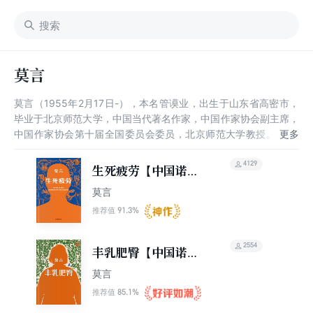
莫言
莫言（1955年2月17日-），本名管谟业，出生于山东省高密市，
毕业于北京师范大学，中国当代著名作家，中国作家协会副主席，
中国作家协会第十届全国委员会委员，北京师范大学教授。 其写
作风格以“大胆新奇”著称，擅以幻觉现实主义将民间故事、历史与
当代社会融合在一起。1978年开始进行文学创作。1981年发表首
4129
生死疲劳【中国诺奖
作短篇小说《春夜雨霏霏》，展露文学天赋。1986年发表中篇小
得主代表作】
莫言
说《红高粱》，在文坛引起轰动，并凭借该小说获西柏林国际电影
节金熊奖。2012年莫言摘得诺贝尔文学奖，成为了首位获得该奖
91.3%
推荐值
的中国籍作家。2016年，当选中国作协第九届全委会副主席。
2554
丰乳肥臀【中国诺奖
得主代表作】
莫言
85.1%
推荐值