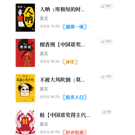
1907
人呐（用极短的时间
读懂极深的人心）
莫言
76.4%
推荐值
1344
檀香刑【中国诺奖得
主代表作】
莫言
90.3%
推荐值
1109
不被大风吹倒（莫言
陪女儿高考也这样！
莫言
）
84.2%
推荐值
900
蛙【中国诺奖得主代表
作】
莫言
87.9%
推荐值