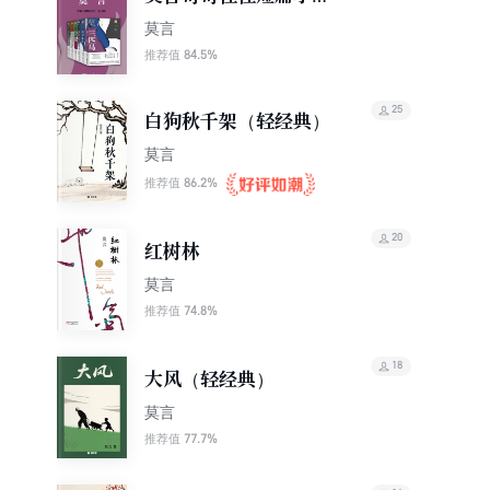
全集（套装全6册）
莫言
84.5%
推荐值
25
白狗秋千架（轻经典）
莫言
86.2%
推荐值
20
红树林
莫言
74.8%
推荐值
18
大风（轻经典）
莫言
77.7%
推荐值