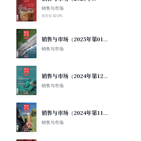
02期）
销售与市场
82.0%
推荐值
销售与市场（2025年第01
期）
销售与市场
销售与市场（2024年第12
期）
销售与市场
销售与市场（2024年第11
期）
销售与市场