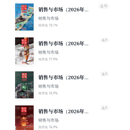
12
销售与市场（2026年
第06期）
销售与市场
73.1%
推荐值
6
销售与市场（2026年第
05期）
销售与市场
77.9%
推荐值
3
销售与市场（2026年第
04期）
销售与市场
76.9%
推荐值
2
销售与市场（2026年第
3期上）
销售与市场
76.9%
推荐值