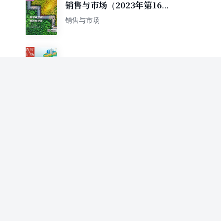
销售与市场（2023年第16
期）
销售与市场
销售与市场：老家新河南——
2023年河南高考学子特刊
销售与市场
1
销售与市场（2023年第
15期）
销售与市场
76.9%
推荐值
1
销售与市场（2023年第
14期）
销售与市场
74.2%
推荐值