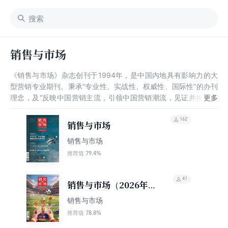
销售与市场
《销售与市场》杂志创刊于1994年，是中国内地具有影响力的大
型营销专业期刊。秉承“专业性、实战性、权威性、国际性”的办刊
理念，及“反映中国营销主流，引领中国营销潮流，见证并推动中
国营销进步”的办刊宗旨，创刊以来，以全球化视野，关注中国市
场发展趋势，致力为中国企业指引方向，提供先进的营销理念与实
162
销售与市场
务方法工具，不断提炼实战案例，坚持执着专业研究，成为中国内
销售与市场
地财经领域营销媒体的一面旗帜。
79.4%
推荐值
41
销售与市场（2026年
第07期）
销售与市场
78.8%
推荐值