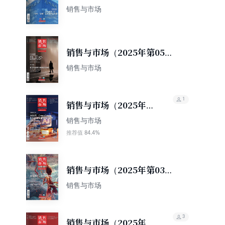
期）
销售与市场
销售与市场（2025年第05
期）
销售与市场
1
销售与市场（2025年第
04期）
销售与市场
84.4%
推荐值
销售与市场（2025年第03
期）
销售与市场
3
销售与市场（2025年第