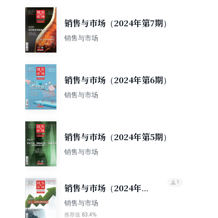
销售与市场（2024年第7期）
销售与市场
销售与市场（2024年第6期）
销售与市场
销售与市场（2024年第5期）
销售与市场
1
销售与市场（2024年第
4期）
销售与市场
83.4%
推荐值