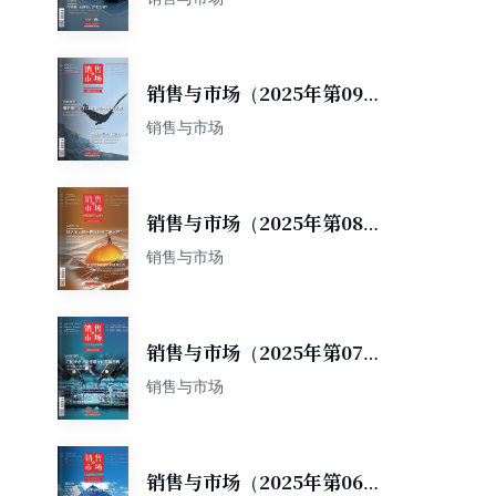
销售与市场（2025年第09
期）
销售与市场
销售与市场（2025年第08
期）
销售与市场
销售与市场（2025年第07
期）
销售与市场
销售与市场（2025年第06