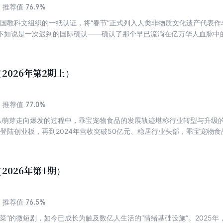
，进化为会做事的“数字员工”，是智能经济的必然趋势，但安装不等于应
76.9%
推荐值
雾，剖析OpenClaw火爆的底层逻辑，直面行业发展的真实痛点，探寻
联合国教科文组织的一纸认证，将“春节”正式列入人类非物质文化遗产代表
于“养龙虾”的思考，能为身处智能经济浪潮中的创业者、企业决策者和每
不如说是一次迟到的国际确认——确认了那个早已流淌在亿万华人血脉中
值观的世界意义。 春节的生命力源于一个强大的“情感—文化”双螺旋结构
，以至于创造出了“春运”这一现代人类规模最大的周期性迁徙奇观。另一
象的文化传承铺设了可触摸的路径。正是通过年复一年的围炉夜话、拜年
2026年第2期上）
每个家庭共享的鲜活记忆，实现了文化的活态延续。 今天，这套双螺旋
不同形式共庆农历新年，近20个国家将其定为法定假日。这一全球影响力的
乌为代表的、高效到极致的中国供应链网络，让红灯笼、春联等春节符号
77.0%
推荐值
后代表的、高达数十亿人次的情感流动与消费迁移，它本身已成为观测中国
”从萌芽走向爆发的过程中，乖宝宠物食品的发展轨迹堪称行业转型与升级的
探讨的“春节IP”，绝非一个简单的营销节点。它是一个在现代化与全球化浪
3年登陆创业板，再到2024年营收突破50亿元、稳居行业头部，乖宝宠物
首市聚，以通有无”的古老经济本能，顶层是被联合国认可的、促进家庭和
执行以及对品牌价值的持续深耕，完成了从海外代工巨头到自主创新龙头
土仪式演进为驱动全球商业与文化创新的“全域共生生态”，便是探寻中国
的崛起历程。
2026年第1期）
76.5%
推荐值
菜”的微短剧，如今已成长为触及数亿人生活的“情绪基础设施”。2025年