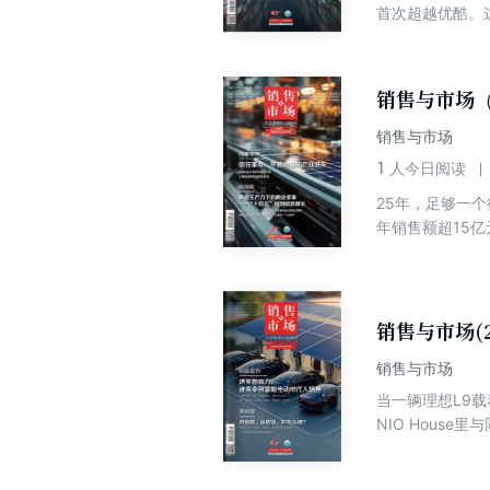
首次超越优酷。
“时间碎片化、
实现了某种意义
的产物：上游，
销售与市场（
化；下游，创新
销售与市场
1
人今日阅读
25年，足够一
年销售额超15
年，它做出了一
监督。 这并非一次简单的营销事件，而是一场生产者与消费者之间关于产品品质的信任盛典，更是一位行业巨擘的正式亮
剑。齐赞的故事
证”这把公信力
销售与市场(2
下，将“安心”二字，
销售与市场
一个行业从低价内
肠”，而是“守一
当一辆理想L9
NIO Hous
从未像今天这样
到丰田生产方式