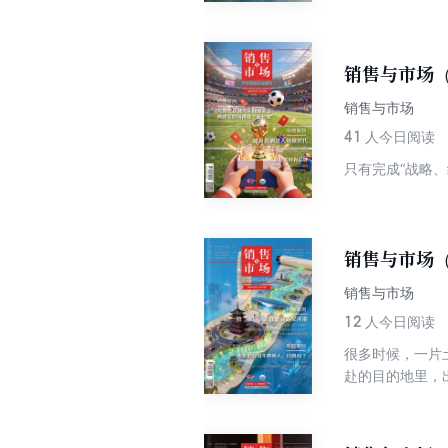
其纳入发展规划
新赛道全面开启。
叙事，而对于具
历史、经NASA
销售与市场（
有限公司（以下
销售与市场
机型+低成本起
型的回归，更是
41
人今日阅读
码。
只有完成“战略
销售与市场（
销售与市场
12
人今日阅读
很多时候，一片
赴的目的地里，
场景，其实早已
重新认识大众消
制造在全球市场