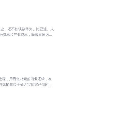
是因为这三家企业，恰是智能电动
动驾驶）和超级工厂定义技术标
——它们像三面镜子，照见了中国
代的入场券，早已不是生产资质或上
蔚来“服务与规模”的突围战；更是
业企业，远不如谈谈华为、比亚迪、人
何用生态构建用户黏性？回望百年
金融资本和产业资本，既曾在国内市
抓住了市场对柔性生产的渴望，特
务（新能源光伏及材料、半导体材
油车时代百花齐放的景象将成为过
确有必要且意义重大。 实际上，随
止步于其他阵营？“理小蔚”的10
成为年营收约3000亿元的世界
的是未来5—10年谁能定义智能
而不僵”，通过持续变革挺过一轮轮行
40多年的发展历程中，选择极具特
、建设企业新质生产力提供可借鉴
绝境，用看似朴素的商业逻辑，在
团队，会在10余年后跻身行业前
健康赛道的提前卡位，从引领行业
升至全新层级。在零食行业加速洗牌
索。这既是对产品力的坚守，也是