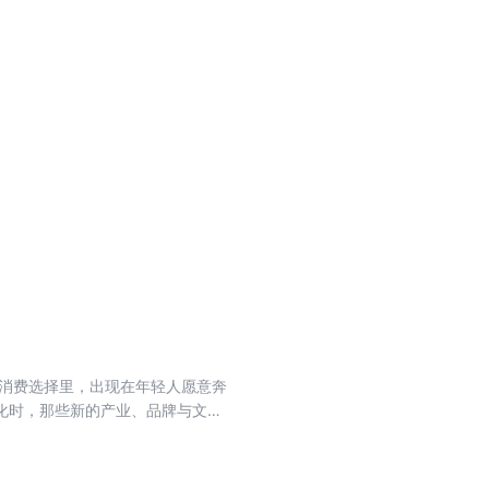
救援、物流、金融等领域的万亿级
化为“无人机+eVTOL”的二元
知盲区。 此刻，一款拥有近80年
（海蜂）系列机型，正由美国天空实业
因与中国制造优势的企业，以“成熟
的核心痛点。 这不仅是一款经典机
何重构通航产业新生态的核心密
的消费选择里，出现在年轻人愿意奔
化时，那些新的产业、品牌与文化
来重新理解中国零售，因为蜜雪冰城
、培育钻石和食品工业重新看到河南
指向了一种新的区域能力：既能深入