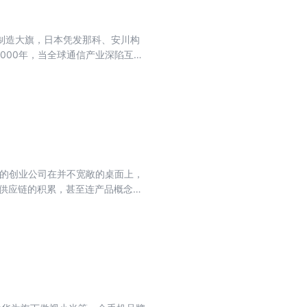
超，在位于江苏泗阳的厂区里沟通直
制造大旗，日本凭发那科、安川构
飞，这就
000年，当全球通信产业深陷互联
，遭遇创立以来最严峻的生存危
气。彼时，中国制造正从模仿制造向
成员组建了汇川技术，他们带着华为
胎于华为体系的变频器厂商，成长为
产品占据全球市场份额榜首，4款
0亿元，创始人、董事长兼总裁朱兴
动化产业的崛起轨迹，更印证了其战
意的创业公司在并不宽敞的桌面上，
有供应链的积累，甚至连产品概念都
备的试验品。然而，就是这瓶被视
局。 2018—2021年，元气
对行业“惯性”的一次挑衅。2021
一年，中国饮料行业整体增长在个
“后可口可乐时代”被写入中国品
觉规则，也让其创始人唐彬森变成
经不想再被糖水喂大，那么谁能给