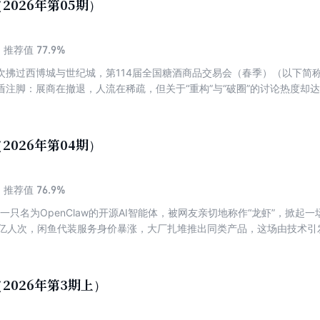
2026年第05期）
连接全球产业链；既有制造业的厚重底盘，也开始长出内容产业和情绪经
轻人的表达方式。 过去，人们提到河南，常常想到的是“人口大省”“农业
它们已经不足以概括今天的河南。 因为如今的河南，正在变得更加立体
77.9%
推荐值
化场景；不仅能承接产业转移，也正在形成自己的品牌与IP；不仅有传统
次拂过西博城与世纪城，第114届全国糖酒商品交易会（春季）（以下简
而这或许正是“群象”真正的意义。它既不是几家明星企业的偶然成功，也
盾注脚：展商在撤退，人流在稀疏，但关于“重构”与“破圈”的讨论热度却
成持续生长能力的信号。 那些奔跑中的“象”，有的来自零售，有的来自
中介化对传统大展物理空间的挤压，是旧有招商模式下人找货逻辑的失灵
奏不同，却共同构成了新的中原图景。 它们正在让越来越多的人重新发现
。在这片被认为“冷清”的土壤里，一种更具韧性与穿透力的热正在蔓延。
南。
结构性质变。从销售与市场杂志社发起“营销脱口秀”为行业重建信任链条
2026年第04期）
的“展城融合”系统战；从老糖酒人毫不避讳的直言反思，到酒企在创新产
正在经历一场残酷却必要的祛魅与重塑。 糖酒会会消失吗？答案显然是
大集市”。未来的它，或许应如业内人士疾呼的那样：用“精品门槛”筛选浮躁
76.9%
推荐值
入“人间烟火气”的血肉。 冷的是过时的交易模式，热的是思想交锋与品
，一只名为OpenClaw的开源AI智能体，被网友亲切地称作“龙虾”，掀起
的阵痛，更是为了在行业的十字路口，点一盏关于趋势的灯。当喧嚣归于
5亿人次，闲鱼代装服务身价暴涨，大厂扎堆推出同类产品，这场由技术引
成价值共鸣的玩家，才能在春糖的下一个轮回里，听见最澎湃的回响。
会提出“打造智能经济新形态”、规划“十五五”AI产业10万亿元规模的
狂欢之下，一组数据却格外刺眼：超62%的OpenClaw实例沦为“死龙虾
作。一边是大厂卡位算力赛道、卖“铲子”者赚得盆满钵满，一边是普通用户
2026年第3期上）
层面对智能体产业的高度期许，一边是技术落地中需求脱节、安全隐患、心
的不仅是一款AI工具的爆红与遇冷，更是中国人工智能产业从技术探索走向