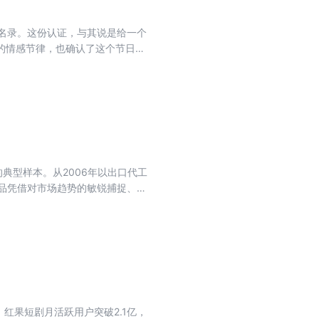
用，工具不等于生产力。本文试图
AI与实体经济深度融合的落地之
作名录。这份认证，与其说是给一个
一个普通人，提供一份理性的参
的情感节律，也确认了这个节日所
。一边是以家庭为单位的“团圆”内
边是从祭灶到元宵的一系列仪式感
祝福，春节将古老的门神画像、吉
结构的能量早已跨越国界。全球约
形成，伴随着两种现代力量的助
得以抵达世界最偏远的角落；另一
社会与经济韧性的一个独特透镜。
典型样本。从2006年以出口代工
潮中不断自我更新的“活态遗产”。
食品凭借对市场趋势的敏锐捕捉、对
睦与社会和谐的当代普适性价值。
的跨越，更见证了中国宠物食品品
经济与社会深层脉动的关键钥匙。
，红果短剧月活跃用户突破2.1亿，