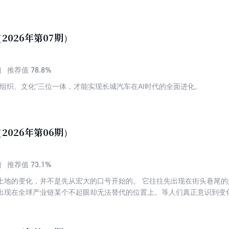
，空域开放持续深化，适航体系逐步完善，一个辐射制造、运营、文旅、
 然而，在市场喧嚣与资本泡沫交织的背景下，内容多元的低空经济一度被简
备成熟技术、刚性场景、全球验证的水陆两栖轻型通航飞机，则长期处于认
（美国航空航天局）权威验证、覆盖全球30多个国家和地区的Seabee
2026年第07期）
简称“天空实业”）引入中国市场。这家由企业家陈妍掌舵、兼具全球化基
降+全场景适配”的核心优势，直击中国通航产业机场少、投入大、周期长
一场关于产业本质的深度纠偏。本文通过深度专访，为您揭示天空实业如
78.8%
推荐值
、组织、文化”三位一体，才能实现长城汽车在AI时代的全面进化。
2026年第06期）
73.1%
推荐值
土地的变化，并不是先从宏大的口号开始的。 它往往先出现在街头巷尾
出现在全球产业链某个不起眼却无法替代的位置上。等人们真正意识到变
生长多年。 今天的河南，正在经历这样一种变化。 人们开始既因为胖东
费，因为只有河南·戏剧幻城与洛邑古城重新感受中原文化，也因为假发
中的位置。 更重要的是，这些案例之间，并不是彼此割裂的。它们共同