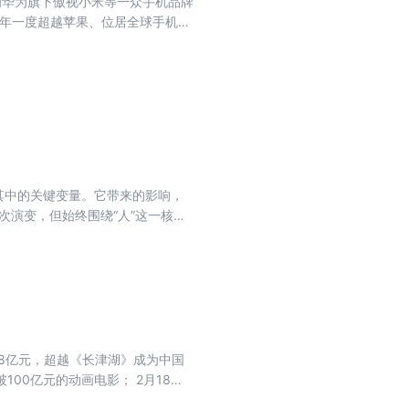
成为华为旗下傲视小米等一众手机品牌
气森林无疑是最具戏剧性的那一个。
9年一度超越苹果、位居全球手机销
增长的主旋律过渡到韧性的主命题
增长的业务板块。 2020年荣耀
来，它还能继续代表中国消费品牌
员到技术的全方面支持下，荣耀不断
是第一次荣耀走进风雨却涅槃重
“影子”，市场占有率有所下滑。
EO（首席执行官）的赵明，并发布了
先的AI终端生态公司”，还面临诸多
发展的十字路口：新帅、新战略、上
，探寻荣耀成功的关键因素、“做
是其中的关键变量。它带来的影响，
发展方向，以期找到对荣耀乃至对
次演变，但始终围绕“人”这一核
AI从工具向智能助理转变，人机交
影响下发生着前所未有的改变。这些
方向，成为制胜关键。是故步自封，
？ AI时代，企业当积极拥抱变化，
58亿元，超越《长津湖》成为中国
00亿元的动画电影； 2月18
1亿元，超过《蜘蛛侠：英雄无