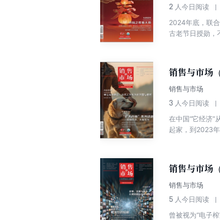
话的聊天机器人
2
人今日阅读
拨开技术狂欢的迷
2024年底，
道。希望这场关
古老节日授勋，
考。
承载的“和合”价
核，它如此坚固
行为，它们为抽
销售与市场（
祥纹样，转化为
1/5的人口以
销售与市场
推：一端是以义
3
人今日阅读
端是“春运”背
在中国“它经济
因此，我们今天
起家，到202
它的底层是“岁
战略转型的坚定
解码它如何从乡
牌从跟跑到领跑
销售与市场（
销售与市场
5
人今日阅读
曾被视为“电子榨