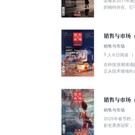
荣耀从2011
他们下一杯水？
的独特存在。它
任何一个品牌的
量第一。华为终端
时，我们开始有
面临供应链断链
的希望吗？
突破自我，实现
生。 2024年
销售与市场（
2020年就传出
销售与市场
新的AI（人工
问题和挑战。 
1
人今日阅读
市后的新压力，
在科技浪潮汹涌的
自己”的得与失
正从技术领域向
中国科技型企业
心。如今，硅基智
互与协同成为现
改变既充满挑战
等待被变革的浪潮
销售与市场（
找到新的发展方
销售与市场
2025年春节档
影史票房冠军； 
日，票房超过《