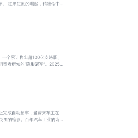
革。 红果短剧的崛起，精准命中了
过观看广告免费获取的普惠产品，
App，而是字节跳动生态协同作战
策激励制作方从野蛮生长转向精品
，一个累计售出超100亿支烤肠、
者所知的“隐形冠军”。2025
到产品出库的全流程、全方位公证
应链掌控力、规模底气，通过“公
品质坚守，置于公证的法律监督之
而是“透明可信”；不是“卖一支
速上完成自动超车，当蔚来车主在
0年突围的缩影。百年汽车工业的齿轮
福特流水线让汽车走进大众生活，再
变革的主舞台，正落在中国新能源