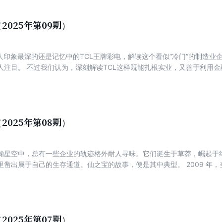
们为什么要聚焦“理小蔚”？不是因为它们是销量榜单上最耀眼的名字，而
鲜活样本。当比亚迪以全产业链整合成为卷王，当特斯拉用FSD（完全自
米带着生态基因闯入赛道，理想、小鹏、蔚来却走出了三条截然不同的路
2025年第09期）
上半场”向“智能化下半场”转型中的困惑与坚定、取舍与博弈。智能电动时
——它是理想“盈利与稳健”的护城河，是小鹏“技术与商业化”的平衡术，是
多人印象最深的还是记忆中的TCL王牌彩电，解读这个看似“冷门”的制造
答的三个问题：如何用效率守住生存根基？如何用技术驱动持续进化？如
人注目。 不过我们认为，深刻解读TCL这样既能扎根实业，又善于利用
赢家都抓住了时代的主要矛盾：福特抓住了大众对平价汽车的需求，丰田
者业务（电话、手机、彩电等）行业领军，又能在海外市场做到2B企业业
化与智能化的融合。如今，中国造车新势力正站在同样的十字路口——燃
）和2C业务（智能终端业务等）蓬勃发展，且均达到千亿元量级的企业，
业头部赢家通吃的逻辑正在上演。谁能成为智能电动时代的“苹果”？谁又会
严峻复杂，中国制造业、实业的核心“压舱石”作用越发凸显。现在的TCL已
家汽车产业向全球领导者跃迁的缩影——毕竟，这场入场券之争，最终决定
中国制造业高科技转型、全球化发展的样本。 TCL如何能“大而不弱”“老
，并且逐渐活出基业长青企业的韵味？本文从TCL不断“敢为”“变革”的
2025年第08期）
升级，来洞悉TCL发展变革之路和成功之道，以期对中国制造业转型升级
务经验。
瀚星空中，总有一些企业的轨迹格外耐人寻味。它们诞生于草莽，崛起于
自己的生存通道。仙之宝的故事，便是其中典型。 2009 年，当魏艳超接手仙之宝这家已倒闭的
能想到，这个靠着樱桃小丸子IP（知识产权）捡漏、在亏损中死磕品控的
滴漏”到重金投入商超专柜，从与经销商共赴终端的实战教学到IP战略与大
“无人区”……这家企业通过一系列突破性举措，将果冻行业的竞争维度提
，或许能为更多潜行中的中国企业提供镜鉴。 仙之宝的成长之路，不仅是一家企业的崛起史，更
产业韧性变革的生动缩影，是传统制造业在互联网浪潮中寻找新坐标的探
2025年第07期）