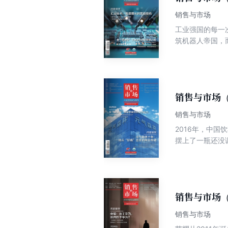
对渠道变革的敏锐响应，更是
销售与市场
“见证·新增长
工业强国的每一
播事宜。其间，被落
筑机器人帝国，
是魏艳超给人的
网泡沫余波时，
机。为了在困境
自主制造跃升，
基因所赋予的技
国内工控自动化
销售与市场（
产品位列国内细
销售与市场
明连续4年荣登
2016年，中
略远见、营销模
摆上了一瓶还没
显得突兀：0糖
为寡淡的饮料，
森林的年销售额连
年，其年销售额
位数徘徊，而它
销售与市场（
牌名字的开场白
销售与市场
了坐上牌桌的头