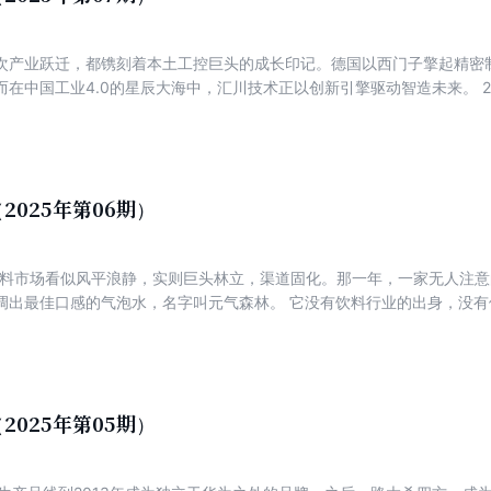
一个创业者用目标与责任书写的商业范本。 “他走得太快了！说着说着就走到最前边了。” 就在
”系列直播活动开始的前一天，《销售与市场》团队跟着仙之宝董事长魏艳
次产业跃迁，都镌刻着本土工控巨头的成长印记。德国以西门子擎起精密
在后面的同事忍不住开口道：“在正式直播的时候一定要提醒他控制速度。” 谈笑风生，健步如
而在中国工业4.0的星辰大海中，汇川技术正以创新引擎驱动智造未来。 2
第一印象，而这也是仙之宝的生动写照。
华为在CDMA（码分多址）项目招标落选与错失小灵通市场的双重夹击下
中求生存，华为将旗下电气业务以7.5亿美元的价格出售给美国艾默生电
本土零部件厂商有着广阔的市场前景。2003年，原华为电气事业部核心
术执念与市场嗅觉，在深圳悄然启航。 历经22年的发展，汇川技术从脱
领域的绝对龙头。如今，汇川技术稳居国内工业自动化行业第一，旗下2款
2025年第06期）
分领域第一，多款产品跻身行业前列。2025年4月，汇川技术市值达162
福布斯中国最佳 CEO榜单。 汇川技术的成长历程不仅勾勒出中国工业自
国饮料市场看似风平浪静，实则巨头林立，渠道固化。那一年，一家无人注
式创新与技术深耕的厚重商业价值。
调出最佳口感的气泡水，名字叫元气森林。 它没有饮料行业的出身，没
0脂0卡。在一个以甜味讨好消费者的时代，这听起来像是给“自律星人”准
在接下来的几年里像一道从边缘杀入主流的闪电，劈开了传统饮料世界的固有格
跳三阶，年增长率分别为300%、200%、309%，每一个增长数字都像是
飙升至73亿元。2024年，其年销售额更是一鼓作气突破百亿元大关。同
依然交出4倍于行业平均值的年报数据。 这不是一瓶饮料的胜利，而是一个
2025年第05期）
。不到10年，元气森林用几组几乎没有秘密的配方打破了数十年未变的味
部玩家。他不是时代的幸运儿，而是时代本身的一次反问：如果消费者已