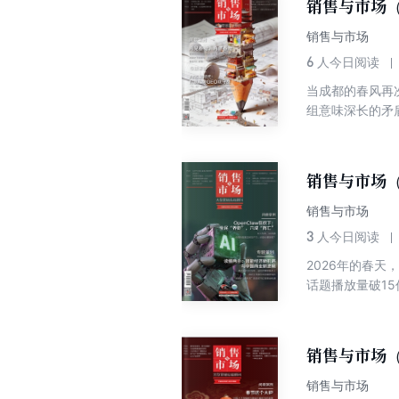
销售与市场（
大众市场，又能
色，又越来越懂年
销售与市场
然仍然真实，但
6
人今日阅读
情绪、内容与文
当成都的春风再
的消费生态。 
组意味深长的矛
一片土地开始形
冷，这是渠道去
们方向不同、节
新芽破土的声音
也许一直都是河
酒会深处涌动的
销售与市场（
城市变为体验场
们发现，糖酒会
销售与市场
租就能赚钱的“
3
人今日阅读
展陈的骨骼里注
2026年的春天
是记录一个展会
话题播放量破1
壁垒、把交易变
议话题，更恰逢两
的鲜活样本。 在
部署后无有效操
销售与市场（
境；一边是政策
虾”狂欢，折射
销售与市场