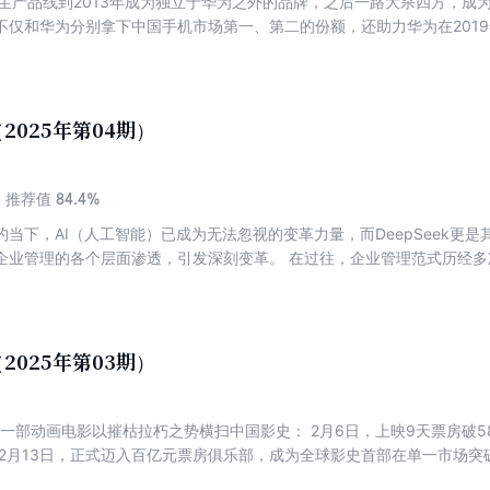
年诞生产品线到2013年成为独立于华为之外的品牌，之后一路大杀四方，
 在所有曾让资本亢奋、让年轻人疯狂、让对手警惕的新消费品牌中，元
不仅和华为分别拿下中国手机市场第一、第二的份额，还助力华为在201
成长从来都不是一味地向前奔跑，它也曾遭遇瓶颈、误判与迟疑。当它从
（消费者）业务在2019年收入近5000亿元，而荣耀则成为华为营收急速
兴趣去问：元气森林到底做对了什么？它的成功只是靠运气与流量吗？未
危机，被迫从华为主体中分离成立“新荣耀”。经过3年发展，在华为从人
了在中国手机市场从低谷时市场占有率3％到市场占有率第一的蝶变。这
随着华为的回归，一直强调“做自己”的“新荣耀”却被市场证明并未摆脱华为的
2025年第04期）
上市的荣耀在2024年底完成了股改，2025年突然更换了担任荣耀10年C
智能）战略。这可谓荣耀第二次走入风雨，能否再次涅槃重生、成为“全球领
荣耀自2013年成为独立品牌至今走过了12年，如今又重新走到一个转型
84.4%
推荐值
荣耀何去何从？ 本文通过复盘荣耀成立至今的关键时间、事件和关键转变
当下，AI（人工智能）已成为无法忽视的变革力量，而DeepSeek更
，以及在2024年重入风雨，进入新战略发展阶段后要解决的问题和未来的
企业管理的各个层面渗透，引发深刻变革。 在过往，企业管理范式历经多
全球化、创新转型与发展的可鉴之道。
能体的加入，彻底打破了原有的格局。DeepSeek的出现，进一步推动
实。企业的组织架构、决策模式、成本结构等方面，都在DeepSeek的
，也蕴含着无限机遇。 对于企业而言，如何在这场管理范式革命中找准
吞没？还是主动出击，利用DeepSeek 提升竞争力，进行人机协同管理
2025年第03期）
向和管理逻辑。
，一部动画电影以摧枯拉朽之势横扫中国影史： 2月6日，上映9天票房破
2月13日，正式迈入百亿元票房俱乐部，成为全球影史首部在单一市场突破1
头脑特工队2》，登顶全球动画电影票房榜； 3月1日，全球票房突破14