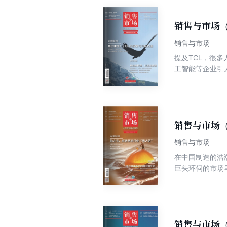
车企的身上。我
时代路线之争的
杆，当华为、小
销售与市场（
车企在“电动化
销售与市场
市融资那么简单
提及TCL，很
所有车企必须回
工智能等企业引
汽车史，每一个
场做到2C消费
斯拉抓住了电动
料、商业显示等
去，智能手机行
着国际形势更趋
年，恰是一个国
500强企业，是
汽车的新规则。
业和商业发展周期
销售与市场（
色的制造业转型
销售与市场
的深刻洞见与实
在中国制造的浩
巨头环伺的市场里凿出属于
果冻厂时，没人
三。从抓“跑冒
品类创新到勇闯
的今天，仙之宝的破局之道
是中国休闲食品
销售与市场（