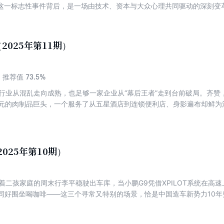
这一标志性事件背后，是一场由技术、资本与大众心理共同驱动的深刻变
情绪即时化”的时代脉搏。它将曾经需要高昂成本的情绪体验，转化为可通
上的情绪平权。 更本质的，这是一次产业链的重构。红果短剧并非孤立的
番茄小说以超150万部IP及实时数据提供爆款蓝本；中游，分账与扶持政
2025年第11期）
的IAA（应用内广告）模式与多方分账机制，构建起可持续的商业闭环。
73.5%
推荐值
个行业从混乱走向成熟，也足够一家企业从“幕后王者”走到台前破局。齐赞
亿元的肉制品巨头，一个服务了从五星酒店到连锁便利店、身影遍布却鲜为消费
个惊动行业的决定：邀请公证处对其核心产品“诚实烤肠”进行从生猪屠宰
，是一场关于信任的长期主义实践：用B端（企业端）积累的品控肌肉、供
钥匙，打开C端（消费者端）的信任心门。它意味着，齐赞将其25年来的
025年第10期）
从一个动人的营销口号，淬炼成一份份可查阅、可核验的法律文书。 这既是一个企业的战略跃迁，更是
卷走向品质觉醒的缩影——定义“安心烤肠”的新标准：不是“合规即可”，
个家的餐桌安全”。
载着二孩家庭的周末行李平稳驶出车库，当小鹏G9凭借XPILOT系统在高
e里与同好围坐喝咖啡——这三个寻常又特别的场景，恰是中国造车新势力1
急促：从“汽车之父”卡尔·弗里特立奇·本茨的三轮汽车叩开时代大门，到
重构效率逻辑，每一次产业跃迁，都始于对旧规则的打破。而此刻，这场