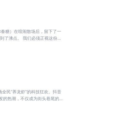
济；既保留着中原文化的朴实底
大省”“劳务输出大省”。这些标签当
。这里不仅能生产商品，也开始生产
工业体系，也正在长出属于新时代
称春糖）在喧闹散场后，留下了一
不是某个风口带来的短暂热闹，而是
达到了沸点。 我们必须正视这份
制造，有的来自文旅与内容产业。它
。但若只看见秋叶飘零，便会错过
： 中国最容易被低估的地方之一，
 剥离表象的流量焦虑，方能捕捉糖
，到名仁苏打水跳出展馆、将整座
品与情绪价值上的集体突围——我
否定的。但它不会再是那个靠展位转
，用“黑白名单”守卫秩序，在行业
牌共情。我们呈现这一组观察，不仅
一场全民“养龙虾”的科技狂欢。抖音
沉寂时，唯有那些把展会做成系统
发的热潮，不仅成为街头巷尾的热
关键节点，成为观察中国智能经济发展
”，日均调用不足5次，近40%的实例
跟风部署、陷入“用起来很废”的困
理焦虑的多重现实。 这场“养龙
商业化落地的必经阶段。AI从会说