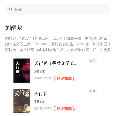
刘醒龙
刘醒龙（1956年1月10日-），出生于湖北黄州，中国现代作家，
湖北省文联主席。 1984年，开始发表作品。1993年，加入中国作
家协会。曾历任英山县水利局施工员、文化馆创作室主任、黄田地
区群艺馆文学部主任、《赤壁》季刊副主编、武汉市文联文学院专
业作家、湖北省作协副主席。代表作有《生命是劳动与仁慈》《痛
42
天行者（茅盾文学奖获
失》《弥天》《天行者》《一滴水有多深》等。三卷本长篇小说
奖作品）
刘醒龙
《圣天门口》获第二届中国小说学会长篇大奖和首届世界华文长篇
小说红楼梦奖决审团奖。曾获首届鲁迅文学奖中篇小说奖，首届青
89.6%
推荐值
年文学创作成就奖，并连续获得由全国读者投票评选的第五、第
六、第七届《小说月报》百花奖中篇小说奖。他的多部中短篇小说
16
天行者
集由外国出版机构翻译出版。
刘醒龙
85.8%
推荐值