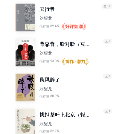
11
天行者
刘醒龙
89.4%
推荐值
6
背靠背，脸对脸（豆瓣
高分神作影视原著）
刘醒龙
（轻经典）
93.0%
推荐值
5
秋风醉了
刘醒龙
88.9%
推荐值
4
挑担茶叶上北京（轻经
典）
刘醒龙
82.7%
推荐值