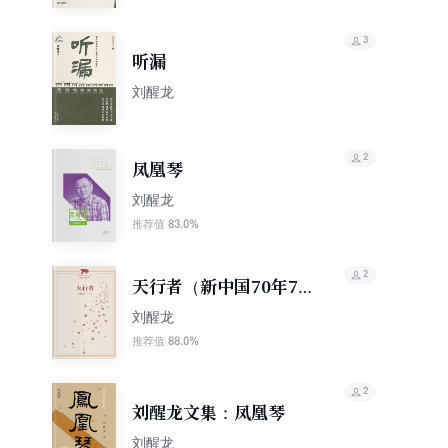
3
听漏
刘醒龙
2
凤凰琴
刘醒龙
83.0%
推荐值
2
天行者（新中国70年70
部长篇小说典藏）
刘醒龙
88.0%
推荐值
2
刘醒龙文集：凤凰琴
刘醒龙