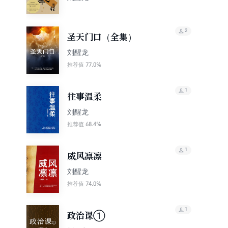
2
圣天门口（全集）
刘醒龙
77.0%
推荐值
1
往事温柔
刘醒龙
68.4%
推荐值
1
威风凛凛
刘醒龙
74.0%
推荐值
1
政治课①