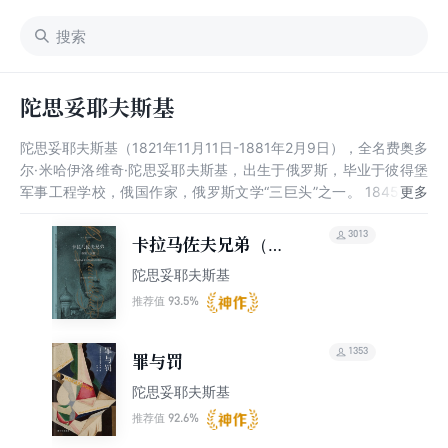
陀思妥耶夫斯基
陀思妥耶夫斯基（1821年11月11日-1881年2月9日），全名费奥多
尔·米哈伊洛维奇·陀思妥耶夫斯基，出生于俄罗斯，毕业于彼得堡
军事工程学校，俄国作家，俄罗斯文学“三巨头”之一。 1845年，
写出首作—书信体小说《穷人》。1846年1月，《穷人》连载于期
刊《彼得堡文集》上。1849年，因牵涉反对沙皇的革命活动而被
3013
卡拉马佐夫兄弟（套
捕，后被改判流放西伯利亚。1854年，得到释放。1860年，返回
装上下册）（陀思妥
陀思妥耶夫斯基
圣彼得堡。1861年，发表长篇小说《被侮辱与被损害的人》。
耶夫斯基文集2015）
1866年，代表作《罪与罚》出版，赢得世界性声誉。1868年，完
93.5%
推荐值
成小说《白痴》。1872年，完成《群魔》，1880年，发表了《卡
拉马佐夫兄弟》。1881年，准备写作《卡拉马佐夫兄弟》第二
1353
罪与罚
部；2月9日，去世，葬于圣彼得堡。
陀思妥耶夫斯基
92.6%
推荐值