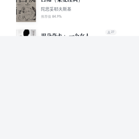
陀思妥耶夫斯基
84.9%
推荐值
27
涅朵奇卡： 一个女人的
遭遇
[俄]陀思妥耶夫斯基 刘白
88.3%
推荐值
27
少年
陀思妥耶夫斯基
85.1%
推荐值
25
白痴
[俄]陀思妥耶夫斯基
96.4%
推荐值