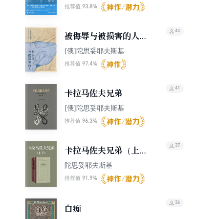
93.8%
推荐值
44
被侮辱与被损害的人
（果麦经典）
[俄]陀思妥耶夫斯基
97.4%
推荐值
41
卡拉马佐夫兄弟
[俄]陀思妥耶夫斯基
96.3%
推荐值
37
卡拉马佐夫兄弟（上
下）（人文社外国文学
陀思妥耶夫斯基
名著经典·网格本）
91.9%
推荐值
36
白痴