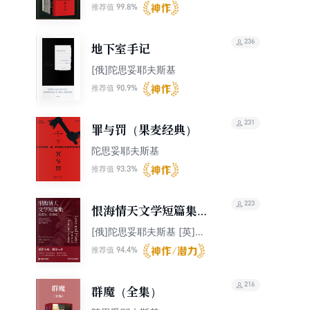
99.8%
推荐值
236
地下室手记
[俄]陀思妥耶夫斯基
90.9%
推荐值
231
罪与罚（果麦经典）
陀思妥耶夫斯基
93.3%
推荐值
223
恨海情天文学短篇集：
我爱你，你死吧
[俄]陀思妥耶夫斯基 [英]奥
斯卡·王尔德 等
94.4%
推荐值
216
群魔（全集）