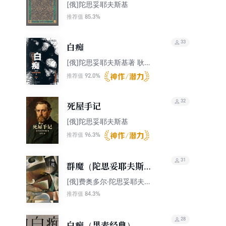
[俄]陀思妥耶夫斯基
85.3%
推荐值
33
白痴
[俄]陀思妥耶夫斯基著 耿济
之 译
92.0%
推荐值
32
死屋手记
[俄]陀思妥耶夫斯基
96.3%
推荐值
31
群魔（陀思妥耶夫斯基
精选集）
[俄]费奥多尔·陀思妥耶夫斯
基
84.3%
推荐值
28
白痴（果麦经典）