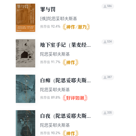
586
罪与罚
[俄]陀思妥耶夫斯基
92.4%
推荐值
534
地下室手记（果麦经
典）
陀思妥耶夫斯基
91.7%
推荐值
387
白痴（陀思妥耶夫斯基
文集2015）
陀思妥耶夫斯基
89.8%
推荐值
335
白夜（陀思妥耶夫斯基
文集2015）
陀思妥耶夫斯基
90.2%
推荐值