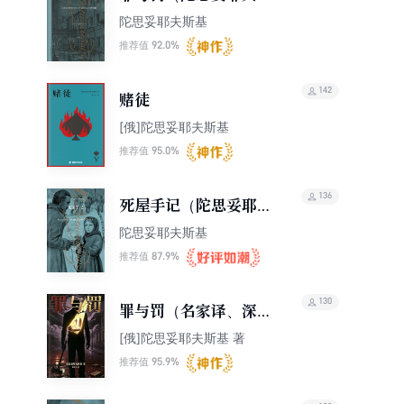
基文集2015）
陀思妥耶夫斯基
92.0%
推荐值
142
赌徒
[俄]陀思妥耶夫斯基
95.0%
推荐值
136
死屋手记（陀思妥耶夫
斯基文集2015）
陀思妥耶夫斯基
87.9%
推荐值
130
罪与罚（名家译、深度
注释、人物关系图）
[俄]陀思妥耶夫斯基 著
95.9%
推荐值