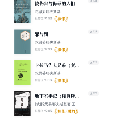
128
被伤害与侮辱的人们
（陀思妥耶夫斯基文集
陀思妥耶夫斯基
2015）
91.5%
推荐值
127
罪与罚
陀思妥耶夫斯基
92.3%
推荐值
126
卡拉马佐夫兄弟（套装
上下册）（译文名著精
陀思妥耶夫斯基
选）
93.1%
推荐值
122
地下室手记（经典译本
无删减）
[俄]陀思妥耶夫斯基著 王语
之 译
92.0%
推荐值