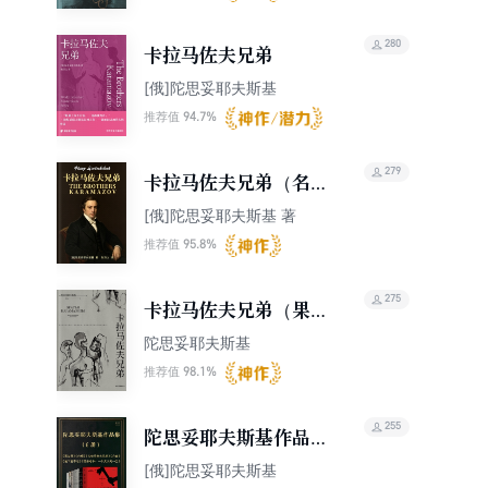
280
卡拉马佐夫兄弟
[俄]陀思妥耶夫斯基
94.7%
推荐值
279
卡拉马佐夫兄弟（名家
译、深度注释、人物关
[俄]陀思妥耶夫斯基 著
系图）
95.8%
推荐值
275
卡拉马佐夫兄弟（果麦
经典）
陀思妥耶夫斯基
98.1%
推荐值
255
陀思妥耶夫斯基作品集
（6册）
[俄]陀思妥耶夫斯基