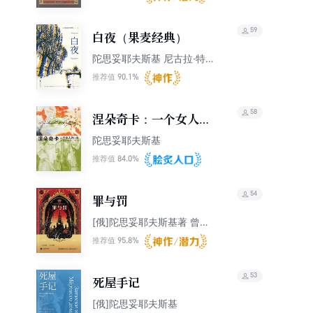
59
白夜（果麦经典）
陀思妥耶夫斯基 尼古拉·特
罗申斯基
90.1%
推荐值
58
涅朵奇卡：一个女人的
一生（果麦经典）
陀思妥耶夫斯基
84.0%
推荐值
54
罪与罚
[俄]陀思妥耶夫斯基著 曾思
艺译
95.8%
推荐值
53
死屋手记
[俄]陀思妥耶夫斯基