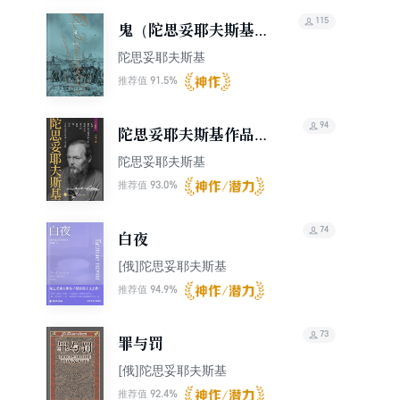
115
鬼（陀思妥耶夫斯基文
集2015）
陀思妥耶夫斯基
91.5%
推荐值
94
陀思妥耶夫斯基作品集
（套装共9册）（名家
陀思妥耶夫斯基
特辑）
93.0%
推荐值
74
白夜
[俄]陀思妥耶夫斯基
94.9%
推荐值
73
罪与罚
[俄]陀思妥耶夫斯基
92.4%
推荐值