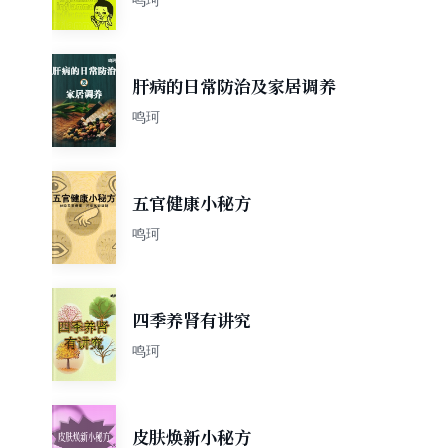
肝病的日常防治及家居调养
鸣珂
五官健康小秘方
鸣珂
四季养肾有讲究
鸣珂
皮肤焕新小秘方