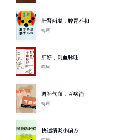
肝肾两虚，脾胃不和
鸣珂
肝好，则血脉旺
鸣珂
调补气血，百病消
鸣珂
快速消炎小偏方
鸣珂