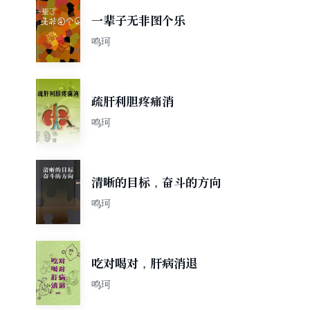
一辈子无非图个乐
鸣珂
疏肝利胆疼痛消
鸣珂
清晰的目标，奋斗的方向
鸣珂
吃对喝对，肝病消退
鸣珂