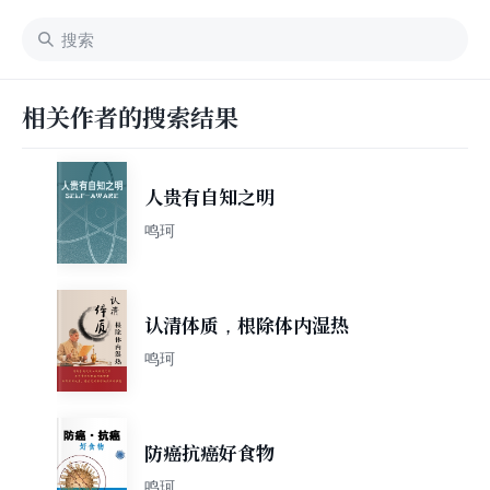
相关作者的搜索结果
人贵有自知之明
鸣珂
认清体质，根除体内湿热
鸣珂
防癌抗癌好食物
鸣珂