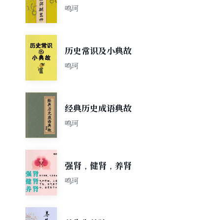
鸣珂
历史常识及小典故
鸣珂
经典历史成语典故
鸣珂
强肾，健肾，养肾
鸣珂