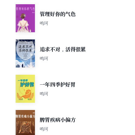
管理好你的气色
鸣珂
追求不对，活得很累
鸣珂
一年四季护好胃
鸣珂
脾胃疾病小偏方
鸣珂