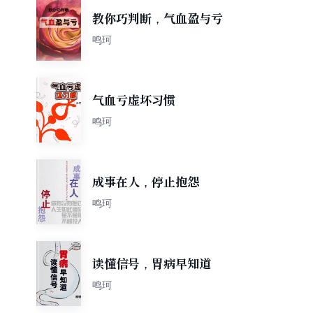
教你巧判断，气血盈与亏
鸣珂
气血亏虚坏习惯
鸣珂
成事在人，停止抱怨
鸣珂
读懂信号，胃病早知道
鸣珂