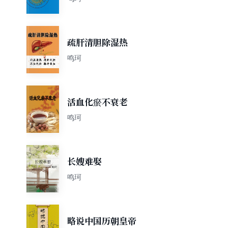
疏肝清胆除湿热
鸣珂
活血化瘀不衰老
鸣珂
长嫂难娶
鸣珂
略说中国历朝皇帝