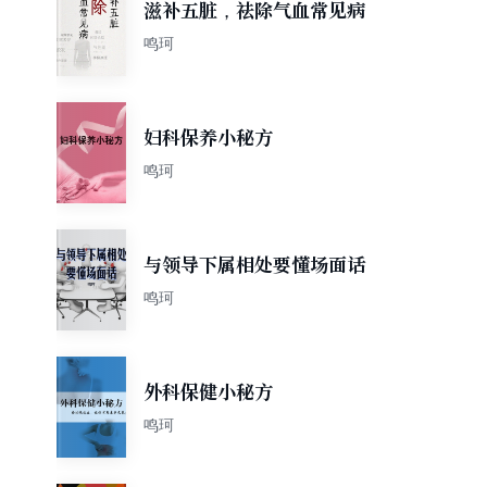
滋补五脏，祛除气血常见病
鸣珂
妇科保养小秘方
鸣珂
与领导下属相处要懂场面话
鸣珂
外科保健小秘方
鸣珂