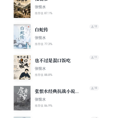
张恨水
87.1%
推荐值
12
白蛇传
张恨水
77.3%
推荐值
11
也不过是混口饭吃
张恨水
88.8%
推荐值
10
张恨水经典抗战小说系
列：虎贲万岁
张恨水
86.9%
推荐值