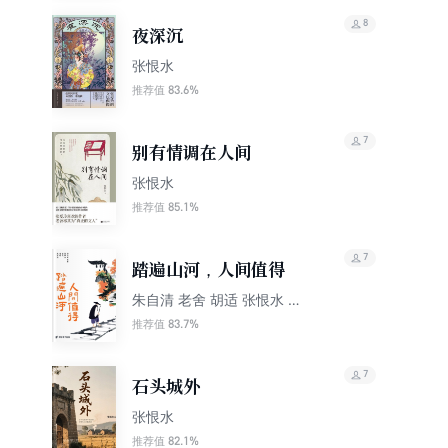
8
夜深沉
张恨水
83.6%
推荐值
7
别有情调在人间
张恨水
85.1%
推荐值
7
踏遍山河，人间值得
朱自清 老舍 胡适 张恨水 郁
达夫等
83.7%
推荐值
7
石头城外
张恨水
82.1%
推荐值