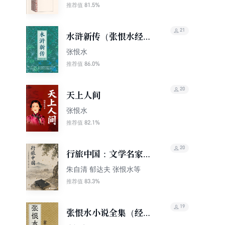
81.5%
推荐值
21
水浒新传（张恨水经典
小说）
张恨水
86.0%
推荐值
20
天上人间
张恨水
82.1%
推荐值
20
行旅中国：文学名家笔
下的大城小镇
朱自清 郁达夫 张恨水等
83.3%
推荐值
19
张恨水小说全集（经典