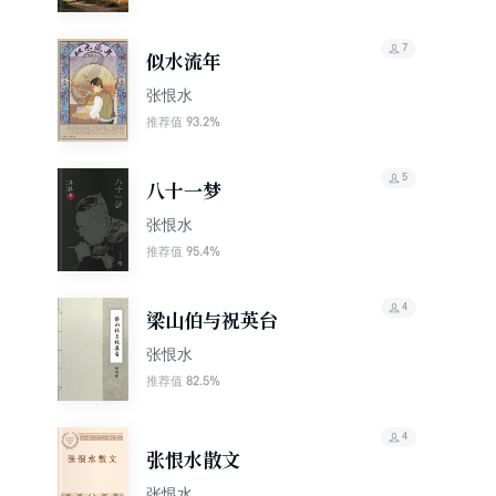
7
似水流年
张恨水
93.2%
推荐值
5
八十一梦
张恨水
95.4%
推荐值
4
梁山伯与祝英台
张恨水
82.5%
推荐值
4
张恨水散文
张恨水