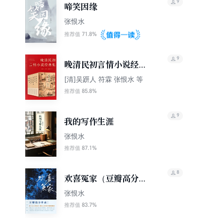
9
啼笑因缘
张恨水
71.8%
推荐值
9
晚清民初言情小说经典
集
[清]吴趼人 符霖 张恨水 等
85.8%
推荐值
9
我的写作生涯
张恨水
87.1%
推荐值
8
欢喜冤家（豆瓣高分作
品！比《三十而已》更
张恨水
扎心的市井婚姻图鉴）
83.7%
推荐值