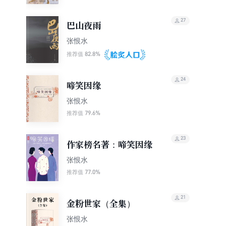
27
巴山夜雨
张恨水
82.8%
推荐值
24
啼笑因缘
张恨水
79.6%
推荐值
23
作家榜名著：啼笑因缘
张恨水
77.0%
推荐值
21
金粉世家（全集）
张恨水