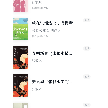
小说）
张恨水
88.9%
推荐值
3
坐在生活边上，慢慢看
张恨水 柔石 周作人
87.1%
推荐值
3
春明新史（张恨水最被
低估神作，写尽人性贪
张恨水
婪与幻灭）
3
美人恩（张恨水尘封经
典，被低估的民国醒世
张恨水
奇书）
2