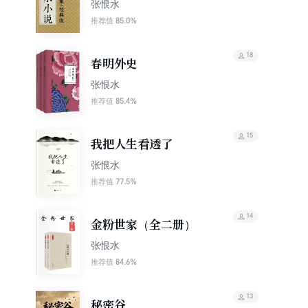
版）
张恨水
85.0%
推荐值
18
春明外史
张恨水
85.4%
推荐值
15
我把人生看透了
张恨水
77.5%
推荐值
14
金粉世家（全二册）
张恨水
84.6%
推荐值
13
秘密谷