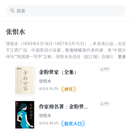
张恨水
张恨水（1895年5月18日-1967年2月15日），本名张心远，出生
于江西广信，中国章回小说家，鸳鸯蝴蝶派代表作家，有“中国大
仲马”“民国第一写手”之称。张恨水先后任《皖江报》总编辑，《世
界日报》编辑，北平《世界日报》编辑，上海《立报》主笔，南京
人报社社长，北平《新民报》主审兼经理。1911年，张恨水开始发
535
金粉世家（全集）
表作品。1914年，开始使用“恨水”这一笔名。1924年，张恨水凭
张恨水
借九十万言的章回小说《春明外史》一举成名。1949年，后任中
央文史馆馆员。长篇小说《金粉世家》《啼笑因缘》的问世让张恨
96.2%
推荐值
水的声望达到顶峰，有多部作品被改编为影视剧。张恨水作品上承
章回小说，下启通俗小说，雅俗共赏，对旧章回小说进行了革新，
296
作家榜名著：金粉世家
促进了新文学与通俗文学的交融。1967年，张恨水在北京逝世。
（全三册）
张恨水
84.6%
推荐值