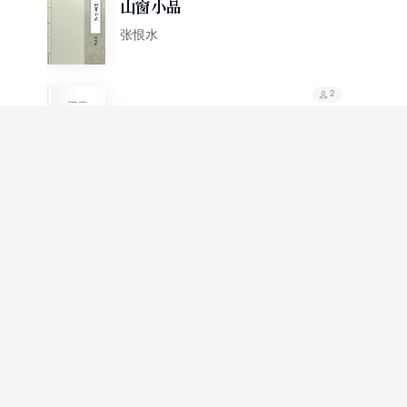
山窗小品
张恨水
2
一切云过太空：张恨水
自述
张恨水
2
金粉世家
张恨水
2
秦淮世家（张恨水经典
小说）
张恨水