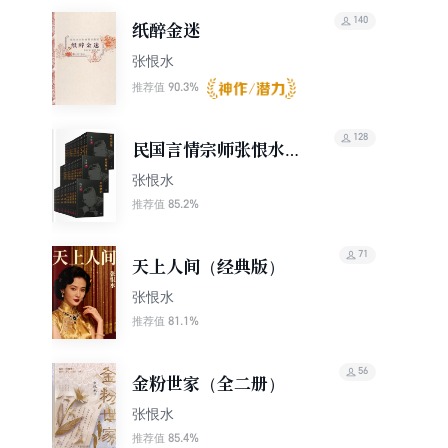
140
纸醉金迷
张恨水
90.3%
推荐值
128
民国言情宗师张恨水作
品合集（37部）
张恨水
85.2%
推荐值
71
天上人间（经典版）
张恨水
81.1%
推荐值
56
金粉世家（全二册）
张恨水
85.4%
推荐值