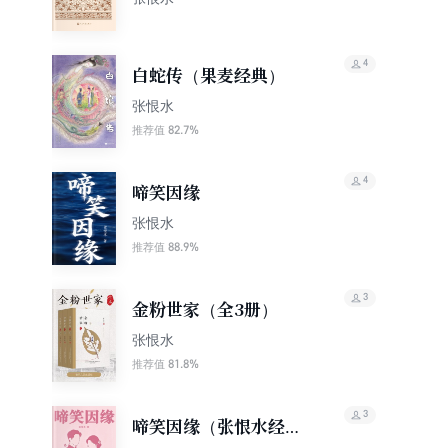
4
白蛇传（果麦经典）
张恨水
82.7%
推荐值
4
啼笑因缘
张恨水
88.9%
推荐值
3
金粉世家（全3册）
张恨水
81.8%
推荐值
3
啼笑因缘（张恨水经典