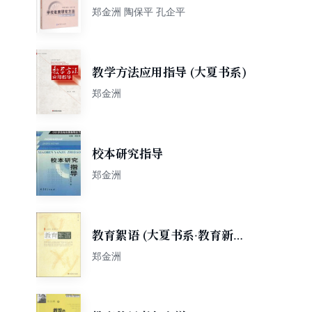
究丛书：学校教育研究方法
郑金洲 陶保平 孔企平
教学方法应用指导 (大夏书系)
郑金洲
校本研究指导
郑金洲
教育絮语 (大夏书系·教育新思
考)
郑金洲