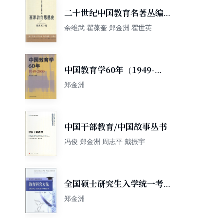
二十世纪中国教育名著丛编：
西洋教育思想史
余维武 瞿葆奎 郑金洲 瞿世英
中国教育学60年（1949-
2009）
郑金洲
中国干部教育/中国故事丛书
冯俊 郑金洲 周志平 戴振宇
全国硕士研究生入学统一考试
复习指导丛书·教育学专业基础
郑金洲
综合：教育研究方法