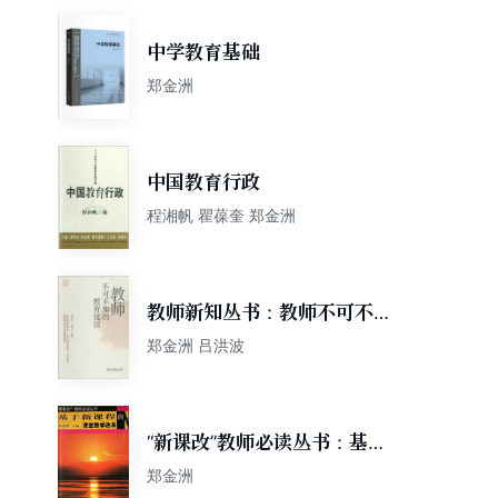
中学教育基础
郑金洲
中国教育行政
程湘帆 瞿葆奎 郑金洲
教师新知丛书：教师不可不知
的教育流派
郑金洲 吕洪波
“新课改”教师必读丛书：基于
新课程的课堂教学改革
郑金洲