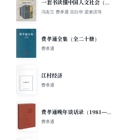
一套书读懂中国人文社会（套
装共8册）
冯友兰 费孝通 宗白华 梁漱溟等
费孝通全集（全二十册）
费孝通
江村经济
费孝通
费孝通晚年谈话录（1981—
2000）
费孝通