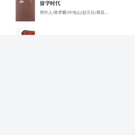
留学时代
周作人/蒋梦麟/许地山/赵元任/蒋廷
黻/徐志摩/朱光潜/浦薛凤/常书鸿/罗
念生/冯至/庞薰琹/周枏/费孝通/季羡
林/周一良/杨宪益/李赋宁/吴冠中
三联经典文库（第2辑 套装共
100册）
邹韬奋 潘汉年 费孝通 陶行知 等
文化与文化自觉(上下群言典
藏)(精)
费孝通
费孝通在2003
费孝通