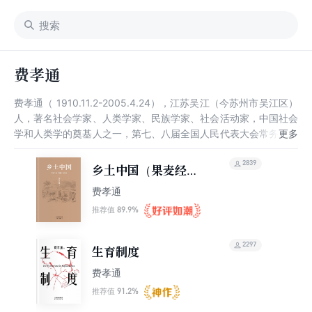
费孝通
费孝通（ 1910.11.2-2005.4.24），江苏吴江（今苏州市吴江区）
人，著名社会学家、人类学家、民族学家、社会活动家，中国社会
学和人类学的奠基人之一，第七、八届全国人民代表大会常务委员
会副委员长，中国人民政治协商会议第六届全国委员会副主席。
1928年考入东吴大学医预科，1938年获得伦敦大学经济政治学院
2839
乡土中国（果麦经
博士学位，1944年加入民盟，1982年被选为伦敦大学经济政治学
典）
费孝通
院院士，1988年获联合国大英百科全书奖 。 费孝通在其导师马林
诺夫斯基指导下完成了博士论文《江村经济》，该书被誉为“人类
89.9%
推荐值
学实地调查和理论工作发展中的一个里程碑”，成为国际人类学界
的经典之作。费孝通先后对中国黄河三角洲、长江三角洲、珠江三
2297
生育制度
角洲等进行实地调查，提出既符合当地实际，又具有全局意义的重
要发展思路与具体策略。同时，开始进行一生学术工作的总结，提
费孝通
出并阐述了“文化自觉”的重大命题，并出版有《行行重行行》、
91.2%
推荐值
《学术自述与反思》、《从实求知录》等著作，被誉为中国社会学