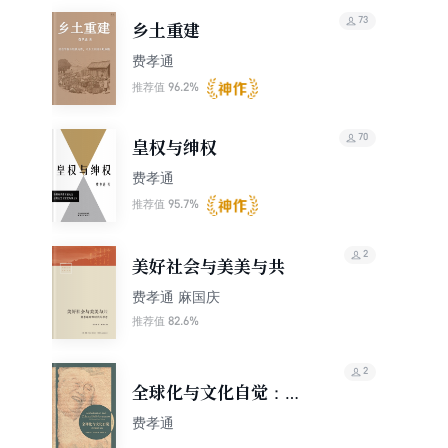
和人类学的奠基人之一。
73
乡土重建
费孝通
96.2%
推荐值
70
皇权与绅权
费孝通
95.7%
推荐值
2
美好社会与美美与共
费孝通 麻国庆
82.6%
推荐值
2
全球化与文化自觉：费
孝通晚年文选（博雅双
费孝通
语名家名作）