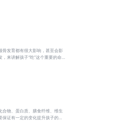
行术数如何成为中医诊疗的底层逻
让你发现：那些看似玄幻的道家方
颌骨发育都有很大影响，甚至会影
，来讲解孩子“吃”这个重要的命
吃，以帮助每一对新手父母轻松养
食添加的注意点，同时针对这个年
食谱，让新手爸妈轻松搞定孩子的
化合物、蛋白质、膳食纤维、维生
要保证有一定的变化提升孩子的食
验和早餐心得，巧妙搭配成适合小学
，符合小学生生长发育特点。同时
得，操作简单易上手，同时给出备选