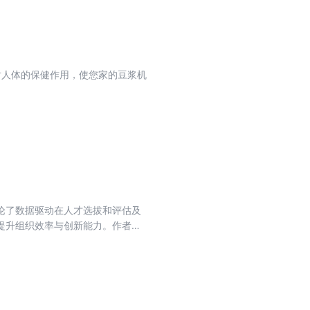
书，快速给孩子准备高质量早餐就很
对人体的保健作用，使您家的豆浆机
论了数据驱动在人才选拔和评估及
提升组织效率与创新能力。作者还
驱动的管理的阐述系统而全面，结
变化的商业环境中，打造智能化、