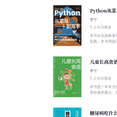
Python
李宁
1
人今日阅读
本书从实战角度系
实践。本书用超过
带领读者由浅入深
储解决方案、网
Python开发
儿童长高食
李宁
1
人今日阅读
本书是一本专为
养饮食的重点，
手把手教，让新
糖尿病吃什