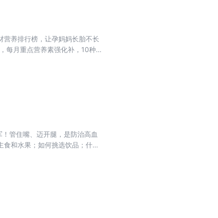
材营养排行榜，让孕妈妈长胎不长
，每月重点营养素强化补，10种明
后6周，妈妈宝宝有哪些新变化？
指导。孕吐、感冒、腿抽筋、妊娠
种不适轻松应对！吃遍百味，补全
军！管住嘴、迈开腿，是防治高血
主食和水果；如何挑选饮品；什么
监测、早诊断、早治疗是治疗糖尿
用药指导和日常监测方法。只要用
病的慢性并发症往往是悄悄到来，
么，我们如何做才能预防慢性并发
着本书做，不仅能让你的血糖降下