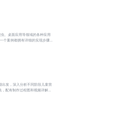
络爬虫、桌面应用等领域的各种应用
，每一个案例都拥有详细的实现步骤，
，共26章，介绍Python基础、存
作为高等院校教材，也适合想掌握
期出发，深入分析不同阶段儿童营
法，配有制作过程图和视频详解，