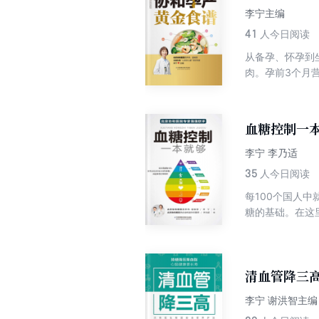
李宁主编
41
人今日阅读
从备孕、怀孕到
肉。孕前3个月
星食材随意挑，
顺产与剖宫产妈
纹、恶露不止…
血糖控制一
营养，跟着本书
李宁 李乃适
35
人今日阅读
每100个国人
糖的基础。在这
食物要少吃或不
病的有效手段。
心并且努力，糖
不会引起广大“
清血管降三
症的发生；如果
李宁 谢洪智主编
来，更能稳下来