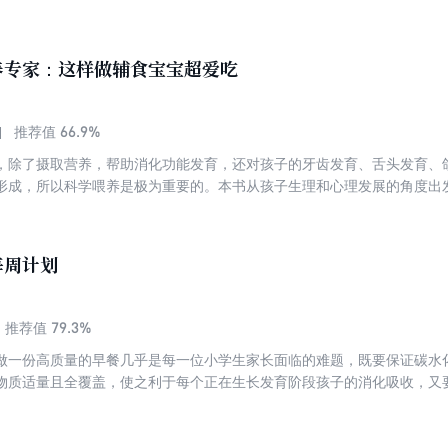
荒诞实验，也有符水抗疫、符咒治病的神秘记载，更揭秘了阴阳八卦、五
到宫廷养生，从民间偏方到跨国交流，用猎奇视角串联起中医发展脉络，
承千年的核心密钥。
养专家：这样做辅食宝宝超爱吃
66.9%
推荐值
，除了摄取营养，帮助消化功能发育，还对孩子的牙齿发育、舌头发育、
形成，所以科学喂养是极为重要的。本书从孩子生理和心理发展的角度出发
长在每一个阶段孩子该吃什么，更重要的是，它还教会家长要怎么给孩子
最棒的孩子。在每一个年龄段，本书都会用几个要素特别说明这个阶段辅
的营养素、所能接受的食物性状，给出适合添加的食材以及易操作的辅食
每周计划
79.3%
推荐值
做一份高质量的早餐几乎是每一位小学生家长面临的难题，既要保证碳水
物质适量且全覆盖，使之利于每个正在生长发育阶段孩子的消化吸收，又
书作者作为一位资深营养专家，又是一位非常有心的妈妈，将多年从业经
分享给读者。每套早餐包括主食、蔬菜、水果、肉类，营养搭配全面合理
激发孩子食欲，让孩子在轻松愉快的氛围下享用早餐。 食材也都方便易