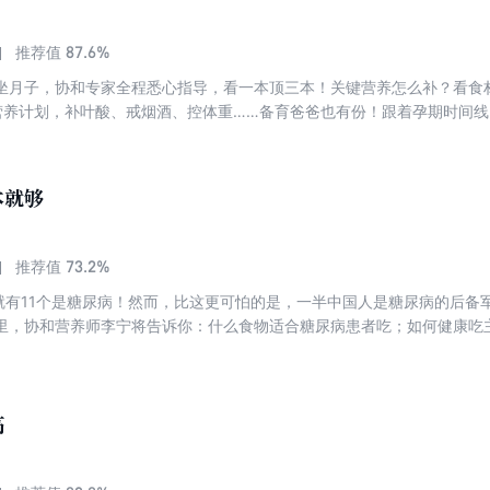
87.6%
推荐值
坐月子，协和专家全程悉心指导，看一本顶三本！关键营养怎么补？看食
营养计划，补叶酸、戒烟酒、控体重……备育爸爸也有份！跟着孕期时间线
一周科学食谱推荐，满足孕妈妈胃口与胎宝宝营养两不误。分娩当天到产
妈如何护理？哺乳与非哺乳妈妈饮食有什么区别？协和营养专家给你权威
…孕期、产后问题重重不用怕！照着书上吃，按照护理提示做，孕产期各
本就够
，做个快乐幸福的孕妈妈！
73.2%
推荐值
中就有11个是糖尿病！然而，比这更可怕的是，一半中国人是糖尿病的后备
里，协和营养师李宁将告诉你：什么食物适合糖尿病患者吃；如何健康吃
吃；怎样运动，才能让血糖稳定地降下来。让你吃得放心，动得安全！早
协和内分泌科专家李乃适教你轻松看懂化验单，给广大“糖友”提供专业的
尿病是完全可以预防和控制的。血糖稳定是阻止并发症发生的关键。糖尿
糖友”的重视，一旦表现出临床症状，病变已经不可逆或只有部分可逆。那
高
发生了，我们该如何控制，家人该如何护理，在这里都可以找到答案。照
。