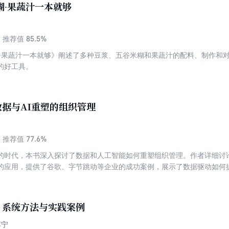
糊·果蔬汁一本就够
朋友们结合家庭情况进行灵活搭配。 孩子吃对早餐太重要了，跟着这本
85.5%
推荐值
糊·果蔬汁一本就够》阐述了多种豆浆、五谷米糊和果蔬汁的配料、制作和
的好工具。
据与AI重塑的组织管理
77.6%
推荐值
的时代，本书深入探讨了数据和人工智能如何重塑组织管理。作者详细讨
的应用，提供了谷歌、字节跳动等企业的成功案例，展示了数据驱动如何
赋能与人文关怀的必要性，从而更好地实现智能组织的构建。本书对数据
智能技术，旨在为决策者和管理者提供一种全新的管理思维方式，在快速
系。
：系统方法与实践案例
李宁