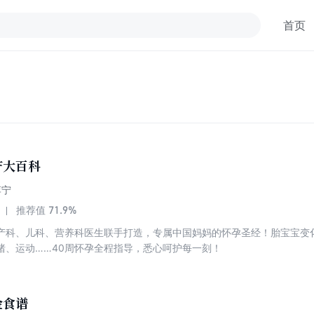
首页
产大百科
李宁
71.9%
推荐值
产科、儿科、营养科医生联手打造，专属中国妈妈的怀孕圣经！胎宝宝变
绪、运动……40周怀孕全程指导，悉心呵护每一刻！
金食谱