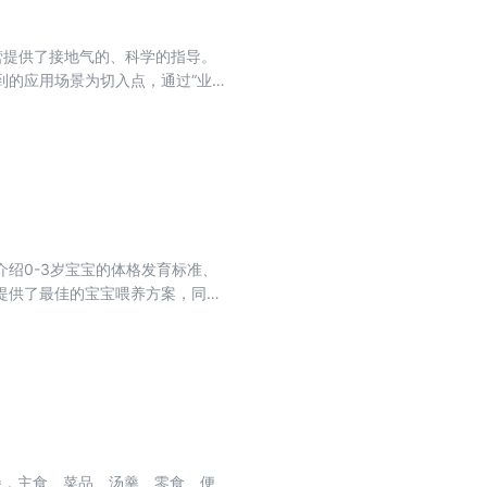
营提供了接地气的、科学的指导。
到的应用场景为切入点，通过“业务
监控指标体系、数据分析、数据挖
0章，分为三个部分： 基础篇（第
运营等常见运营常见的指标、模型和
讲解了数据分析的方法论，然后通过
在内容编排上先提出案例应用背景
10章） 讲解了当下热门的“用户画
立图书电商场景下的用户标签体系，
绍0-3岁宝宝的体格发育标准、
提供了最佳的宝宝喂养方案，同时
物、34道长高益智特效功能食谱和
童餐，主食、菜品、汤羹、零食、便