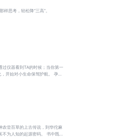
那样思考，轻松降“三高”。
过仪器看到TA的时候；当你第一
，开始对小生命保驾护航。 孕期
胎教知识、孕期保健。同时，每一周
幸福顺利地度过40周的孕程，还有
神农尝百草的上古传说，到华佗麻
医不为人知的起源密码。 书中既有