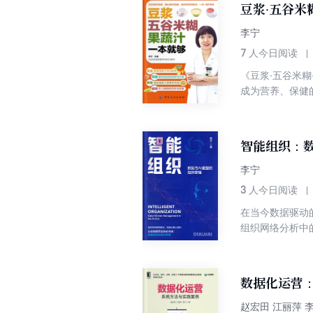
豆浆·五谷米
方案，方便家长
简单！
李宁
7
人今日阅读
《豆浆·五谷米
成为营养、保健
智能组织：数
李宁
3
人今日阅读
在当今数据驱动
组织网络分析中
提出了平衡技术
合了前沿的人工
前瞻性的管理体
数据化运营
赵宏田 江丽萍 