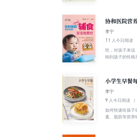
道士炼丹喂狗的
辑。从神仙传说
术，竟是中医传
协和医院营
李宁
11
人今日阅读
吃，对孩子来说
响到孩子的性格
题，除了告诉家
出生理和心理都
龄段孩子所需要
小学生早餐
每日饮食。
李宁
9
人今日阅读
如何快速给孩子
素、脂肪等营养
欲。 为此，本
生的早餐周计划
创意十足，能够