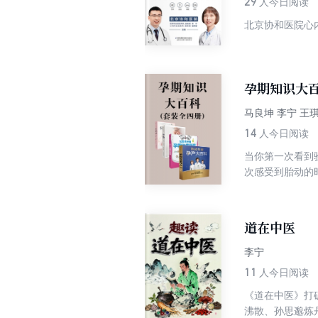
29
人今日阅读
北京协和医院心
孕期知识大
马良坤 李宁 王
14
人今日阅读
当你第一次看到
次感受到胎动的
40周，为你3
都设计检索功能
分娩和新生儿护
道在中医
李宁
11
人今日阅读
《道在中医》打
沸散、孙思邈炼