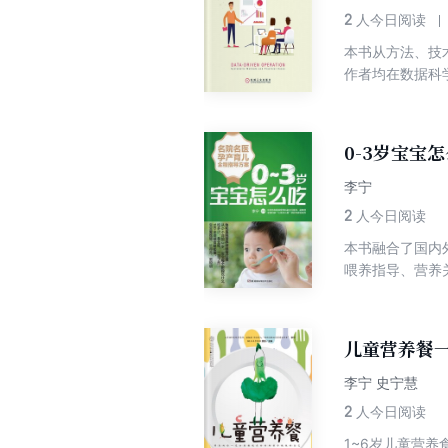
2
人今日阅读
本书从方法、技
作者均在数据科
分析+代码实现
掘、ABtest
1~3章） 首
0-3岁宝宝
分析方法，*后
5个综合性的案
李宁
和目标，再阐述
2
人今日阅读
像建模”，从建
本书融合了国内
帮助读者更深入
喂养指导、营养
也解答了常见的
24种宝宝不适
儿童营养餐
李宁 史宁慧
2
人今日阅读
1~6岁儿童营