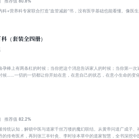
80.8%
推荐值
内科+营养科专家联合打造“血管减龄”书，没有医学基础也能看懂。像医生
百科（套装全四册）
琪
验孕棒上有两条杠的时候；当你把这个消息告诉家人的时候；当你第一次通
时候……一切的一切都让你开始在意，在意自己的状态，在意小生命的变化
60度超详细解读妈妈宝宝变化、营养与体重管理、瘦孕三餐、产检知识、
，准妈妈在妊娠的过程中，可以轻松地找到答案。 本书不仅仅指导准妈妈
理知识，希望新手爸妈不会再感到无所适从。
82.2%
推荐值
破传统认知，解锁中医与道家千丝万缕的魔幻联结。从黄帝问道广成子、
丹的传奇医术，再到张三丰针灸、李时珍本草中的道家智慧，全书深挖中