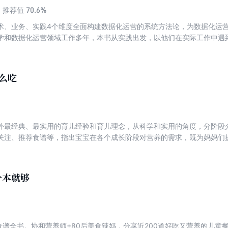
70.6%
推荐值
术、业务、实践4个维度全面构建数据化运营的系统方法论，为数据化运
学和数据化运营领域工作多年，本书从实践出发，以他们在实际工作中遇
”的方式接地气地讲解了如何才能做好数据化运营。其中，重点对搭建数据
、埋点策略、用户画像建模等常见数据运营方式做了详细的介绍。 全书一共1
先介绍了数据运营的岗位职责和能力要求，然后重点讲解了流量运营、用户
怎么吃
介绍了各类数据管理报表（模板）； 应用篇（第4~9章） 开篇首先系统
例讲解了进行数据分析、数据挖掘和数据化运营的完整流程和应用方式。
分析方法和建模流程，*后完成数据的处理和在业务上的应用。 提高篇（第
模流程、标签开发到画像应用，并辅以案例的方式讲解如何用HQL语言建
外最经典、最实用的育儿经验和育儿理念，从科学和实用的角度，分阶段介
理解用户画像是如何建模打标签。
关注、推荐食谱等，指出宝宝在各个成长阶段对营养的需求，既为妈妈们
喂养难题。此外，本书还以通俗易懂的语言介绍了23种宝宝成长的最优食
症状饮食调理，其方法简便易学，能够让新爸妈掌握养育宝宝的诀窍。
一本就够
养食谱全书。协和营养师+80后美食辣妈，分享近200道好吃又营养的儿