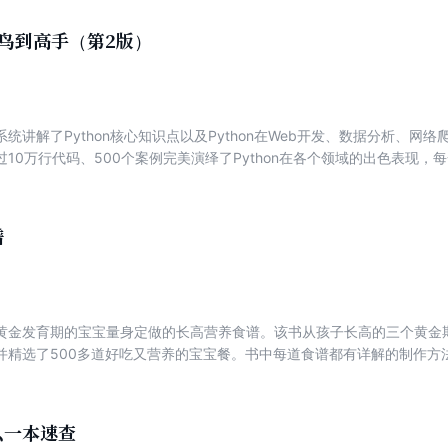
从菜鸟到高手（第2版）
统讲解了Python核心知识点以及Python在Web开发、数据分析、网
10万行代码、500个案例完美演绎了Python在各个领域的出色表现
系统掌握Python语言的核心以及Python全栈开发的技能。本书分为四篇
络与并发和Python高级技术等内容。本书适用于零基础的初学者，适合
的程序员以及所有对Python感兴趣的技术人员参考。
谱
黄金发育期的宝宝量身定做的长高营养食谱。该书从孩子长高的三个黄金
并精选了500多道好吃又营养的宝宝餐。书中每道食谱都有详解的制作方
手爸妈也能轻松做出宝宝喜欢的营养餐食。
么一本速查