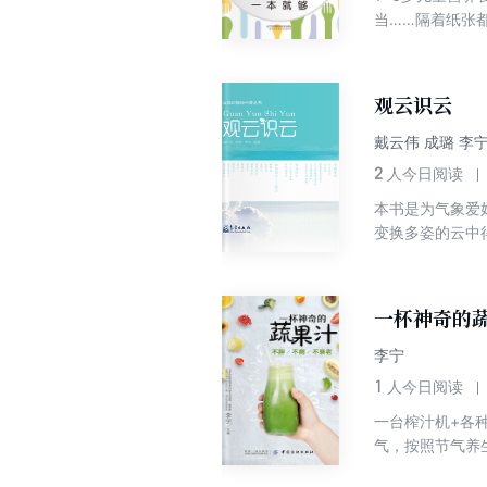
当……隔着纸张
观云识云
戴云伟 成璐 李
2
人今日阅读
本书是为气象爱
变换多姿的云中
一杯神奇的
李宁
1
人今日阅读
一台榨汁机+各
气，按照节气养