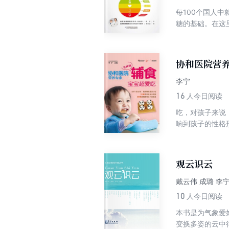
每100个国人
糖的基础。在这
食物要少吃或不
病的有效手段。
心并且努力，糖
协和医院营
不会引起广大“
症的发生；如果
李宁
来，更能稳下来
16
人今日阅读
吃，对孩子来说
响到孩子的性格
题，除了告诉家
出生理和心理都
龄段孩子所需要
观云识云
每日饮食。
戴云伟 成璐 李
10
人今日阅读
本书是为气象爱
变换多姿的云中