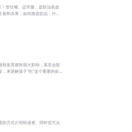
军！管住嘴、迈开腿，是防治高血
主食和水果；如何挑选饮品；什么
监测、早诊断、早治疗是治疗糖尿
用药指导和日常监测方法。只要用
病的慢性并发症往往是悄悄到来，
么，我们如何做才能预防慢性并发
着本书做，不仅能让你的血糖降下
颌骨发育都有很大影响，甚至会影
，来讲解孩子“吃”这个重要的命
吃，以帮助每一对新手父母轻松养
食添加的注意点，同时针对这个年
食谱，让新手爸妈轻松搞定孩子的
显的方式介绍给读者。同时也可从