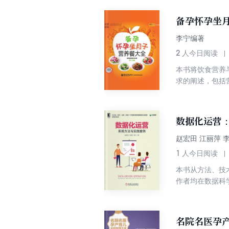
合了前沿的人工
前瞻性的管理体
备孕怀孕坐
李宁编著
2
人今日阅读
本书将饮食营养
求的阐述，包括
让准妈妈补充营
形式告诉准妈妈
数据化运营
赵宏田 江丽萍 
1
人今日阅读
本书从方法、技
作者均在数据科
分析+代码实现
掘、ABtest
1~3章） 首
名院名医孕
分析方法，*后