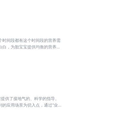
变化的商业环境中，打造智能化、
个时间段都有这个时间段的营养需
白白，为胎宝宝提供均衡的营养。
！同时，在每章最后还会以专题的
，吃出美味。
营提供了接地气的、科学的指导。
到的应用场景为切入点，通过“业务
监控指标体系、数据分析、数据挖
0章，分为三个部分： 基础篇（第
运营等常见运营常见的指标、模型和
讲解了数据分析的方法论，然后通过