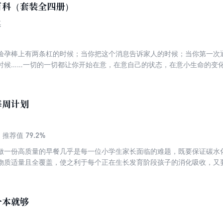
百科（套装全四册）
琪
验孕棒上有两条杠的时候；当你把这个消息告诉家人的时候；当你第一次通
时候……一切的一切都让你开始在意，在意自己的状态，在意小生命的变化
60度超详细解读妈妈宝宝变化、营养与体重管理、瘦孕三餐、产检知识、
，准妈妈在妊娠的过程中，可以轻松地找到答案。 本书不仅仅指导准妈妈
理知识，希望新手爸妈不会再感到无所适从。
每周计划
79.2%
推荐值
做一份高质量的早餐几乎是每一位小学生家长面临的难题，既要保证碳水
物质适量且全覆盖，使之利于每个正在生长发育阶段孩子的消化吸收，又
书作者作为一位资深营养专家，又是一位非常有心的妈妈，将多年从业经
分享给读者。每套早餐包括主食、蔬菜、水果、肉类，营养搭配全面合理
激发孩子食欲，让孩子在轻松愉快的氛围下享用早餐。 食材也都方便易
一本就够
朋友们结合家庭情况进行灵活搭配。 孩子吃对早餐太重要了，跟着这本