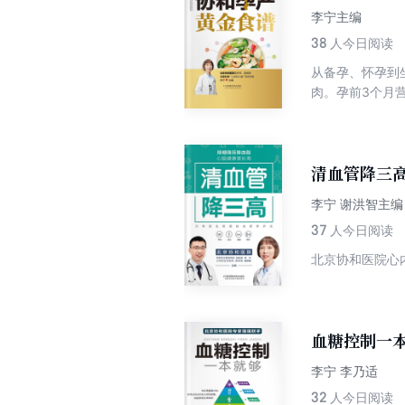
李宁主编
38
人今日阅读
从备孕、怀孕到
肉。孕前3个月
星食材随意挑，
顺产与剖宫产妈
纹、恶露不止…
营养，跟着本书
清血管降三
李宁 谢洪智主编
37
人今日阅读
北京协和医院心
血糖控制一
李宁 李乃适
32
人今日阅读