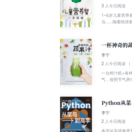
3
人今日阅读
1~6岁儿童营
当……隔着纸张
一杯神奇的
李宁
2
人今日阅读
一台榨汁机+各
气，按照节气养
Python
李宁
2
人今日阅读
本书从实战角度系