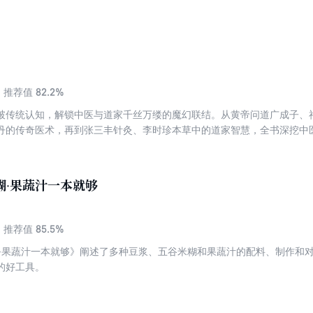
82.2%
推荐值
破传统认知，解锁中医与道家千丝万缕的魔幻联结。从黄帝问道广成子、
丹的传奇医术，再到张三丰针灸、李时珍本草中的道家智慧，全书深挖中
荒诞实验，也有符水抗疫、符咒治病的神秘记载，更揭秘了阴阳八卦、五
到宫廷养生，从民间偏方到跨国交流，用猎奇视角串联起中医发展脉络，
承千年的核心密钥。
糊·果蔬汁一本就够
85.5%
推荐值
糊·果蔬汁一本就够》阐述了多种豆浆、五谷米糊和果蔬汁的配料、制作和
的好工具。