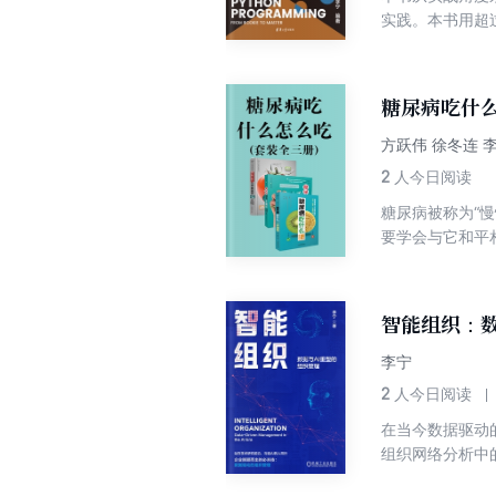
实践。本书用超过
带领读者由浅入深
储解决方案、网
Python开发
糖尿病吃什
方跃伟 徐冬连 
2
人今日阅读
糖尿病被称为“
要学会与它和平
智能组织：数
李宁
2
人今日阅读
在当今数据驱动
组织网络分析中
提出了平衡技术