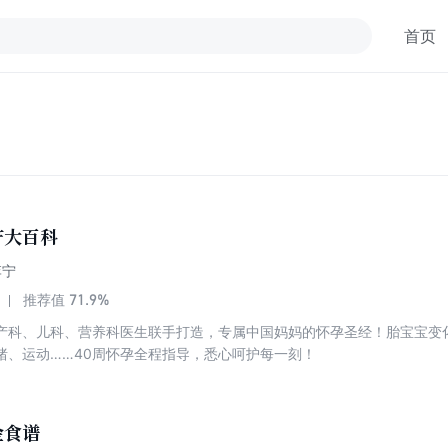
首页
产大百科
李宁
71.9%
推荐值
产科、儿科、营养科医生联手打造，专属中国妈妈的怀孕圣经！胎宝宝变
绪、运动……40周怀孕全程指导，悉心呵护每一刻！
金食谱