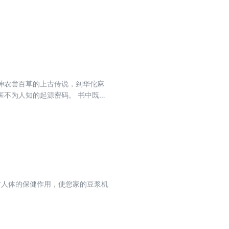
神农尝百草的上古传说，到华佗麻
医不为人知的起源密码。 书中既有
行术数如何成为中医诊疗的底层逻
让你发现：那些看似玄幻的道家方
对人体的保健作用，使您家的豆浆机