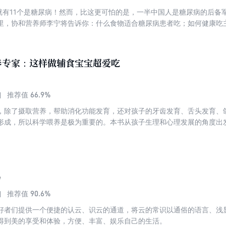
中就有11个是糖尿病！然而，比这更可怕的是，一半中国人是糖尿病的后备
里，协和营养师李宁将告诉你：什么食物适合糖尿病患者吃；如何健康吃
吃；怎样运动，才能让血糖稳定地降下来。让你吃得放心，动得安全！早
协和内分泌科专家李乃适教你轻松看懂化验单，给广大“糖友”提供专业的
尿病是完全可以预防和控制的。血糖稳定是阻止并发症发生的关键。糖尿
养专家：这样做辅食宝宝超爱吃
糖友”的重视，一旦表现出临床症状，病变已经不可逆或只有部分可逆。那
发生了，我们该如何控制，家人该如何护理，在这里都可以找到答案。照
。
66.9%
推荐值
，除了摄取营养，帮助消化功能发育，还对孩子的牙齿发育、舌头发育、
形成，所以科学喂养是极为重要的。本书从孩子生理和心理发展的角度出发
长在每一个阶段孩子该吃什么，更重要的是，它还教会家长要怎么给孩子
最棒的孩子。在每一个年龄段，本书都会用几个要素特别说明这个阶段辅
的营养素、所能接受的食物性状，给出适合添加的食材以及易操作的辅食
宁
90.6%
推荐值
好者们提供一个便捷的认云、识云的通道，将云的常识以通俗的语言、浅
得到美的享受和体验，方便、丰富、娱乐自己的生活。