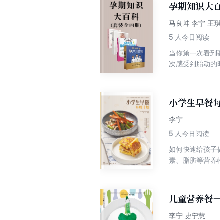
孕期知识大
马良坤 李宁 王
5
人今日阅读
当你第一次看到
次感受到胎动的
40周，为你3
都设计检索功能
分娩和新生儿护
小学生早餐
李宁
5
人今日阅读
如何快速给孩子
素、脂肪等营养
欲。 为此，本
生的早餐周计划
创意十足，能够
儿童营养餐
方案，方便家长
简单！
李宁 史宁慧