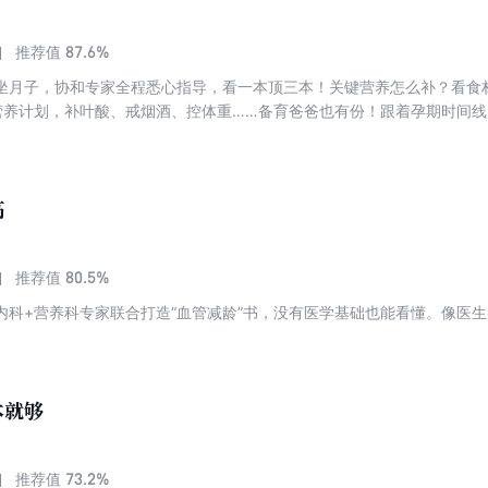
87.6%
推荐值
坐月子，协和专家全程悉心指导，看一本顶三本！关键营养怎么补？看食
营养计划，补叶酸、戒烟酒、控体重……备育爸爸也有份！跟着孕期时间线
一周科学食谱推荐，满足孕妈妈胃口与胎宝宝营养两不误。分娩当天到产
妈如何护理？哺乳与非哺乳妈妈饮食有什么区别？协和营养专家给你权威
…孕期、产后问题重重不用怕！照着书上吃，按照护理提示做，孕产期各
，做个快乐幸福的孕妈妈！
高
80.5%
推荐值
内科+营养科专家联合打造“血管减龄”书，没有医学基础也能看懂。像医生
本就够
73.2%
推荐值