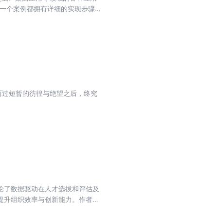
，每一个案例都拥有详细的实现步骤，
，共26章，介绍Python基础、存
作为高等院校教材，也适合想掌握
历过短暂的彷徨与绝望之后，终究
论了数据驱动在人才选拔和评估及
提升组织效率与创新能力。作者还
驱动的管理的阐述系统而全面，结