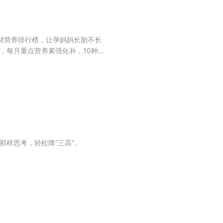
材营养排行榜，让孕妈妈长胎不长
，每月重点营养素强化补，10种明
后6周，妈妈宝宝有哪些新变化？
指导。孕吐、感冒、腿抽筋、妊娠
种不适轻松应对！吃遍百味，补全
那样思考，轻松降“三高”。