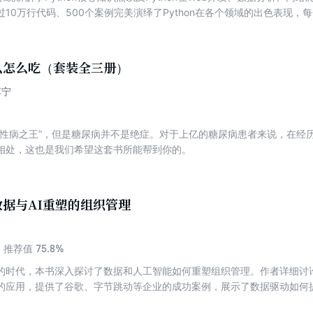
10万行代码、500个案例完美演绎了Python在各个领域的出色表现
系统掌握Python语言的核心以及Python全栈开发的技能。本书分为四篇
络与并发和Python高级技术等内容。本书适用于零基础的初学者，适合
的程序员以及所有对Python感兴趣的技术人员参考。
么怎么吃（套装全三册）
李宁
慢性病之王”，但是糖尿病并不是绝症。对于上亿的糖尿病患者来说，在经
相处，这也是我们希望这套书所能帮到你的。
据与AI重塑的组织管理
75.8%
推荐值
的时代，本书深入探讨了数据和人工智能如何重塑组织管理。作者详细讨
的应用，提供了谷歌、字节跳动等企业的成功案例，展示了数据驱动如何
赋能与人文关怀的必要性，从而更好地实现智能组织的构建。本书对数据