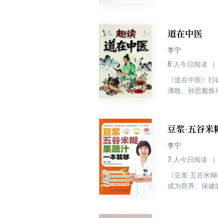
道在中医
李宁
8
人今日阅读
《道在中医》打
沸散、孙思邈炼
道士炼丹喂狗的
辑。从神仙传说
术，竟是中医传
豆浆·五谷米
李宁
7
人今日阅读
《豆浆·五谷米
成为营养、保健