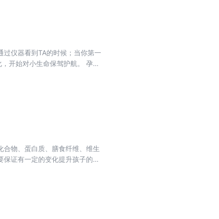
过仪器看到TA的时候；当你第一
，开始对小生命保驾护航。 孕期
胎教知识、孕期保健。同时，每一周
幸福顺利地度过40周的孕程，还有
化合物、蛋白质、膳食纤维、维生
要保证有一定的变化提升孩子的食
验和早餐心得，巧妙搭配成适合小学
，符合小学生生长发育特点。同时
得，操作简单易上手，同时给出备选
书，快速给孩子准备高质量早餐就很