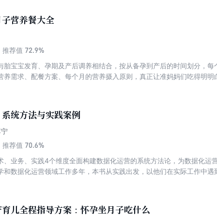
智能技术，旨在为决策者和管理者提供一种全新的管理思维方式，在快速
系。
月子营养餐大全
72.9%
推荐值
与胎宝宝发育、孕期及产后调养相结合，按从备孕到产后的时间划分，每
营养需求、配餐方案、每个月的营养摄入原则，真正让准妈妈们吃得明明
养的同时，既能知其然，也能知其所以然，快乐享受幸福妊娠时期的美味
孕期吃对不吃错的忠告，真正让孕妈妈在怀孕这个特别的时期里吃出健康
：系统方法与实践案例
李宁
70.6%
推荐值
术、业务、实践4个维度全面构建数据化运营的系统方法论，为数据化运
学和数据化运营领域工作多年，本书从实践出发，以他们在实际工作中遇
”的方式接地气地讲解了如何才能做好数据化运营。其中，重点对搭建数据
、埋点策略、用户画像建模等常见数据运营方式做了详细的介绍。 全书一共1
先介绍了数据运营的岗位职责和能力要求，然后重点讲解了流量运营、用户
产育儿全程指导方案：怀孕坐月子吃什么
介绍了各类数据管理报表（模板）； 应用篇（第4~9章） 开篇首先系统