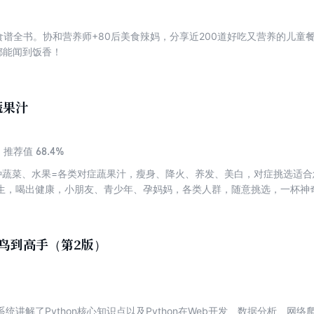
养食谱全书。协和营养师+80后美食辣妈，分享近200道好吃又营养的儿
都能闻到饭香！
蔬果汁
68.4%
推荐值
种蔬菜、水果=各类对症蔬果汁，瘦身、降火、养发、美白，对症挑选适
生，喝出健康，小朋友、青少年、孕妈妈，各类人群，随意挑选，一杯神
从菜鸟到高手（第2版）
统讲解了Python核心知识点以及Python在Web开发、数据分析、网