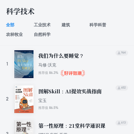
科学技术
全部
工业技术
建筑
科学科普
农林牧业
自然科学
964
我们为什么要睡觉？
1
马修·沃克
86.3%
推荐值
652
图解Skill：AI提效实战指南
2
宝玉
86.5%
推荐值
613
第一性原理：21堂科学通识课