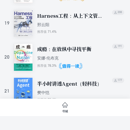
208
Harness工程：从上下文管理
到Agent系统构建
19
邢云阳
71.4%
推荐值
191
成瘾：在放纵中寻找平衡
20
安娜·伦布克
78.3%
推荐值
177
半小时讲透Agent（轻科技）
21
樊中恺
78.4%
推荐值
书城
153
是我把你蠢哭了吗
22
迪安·博内特