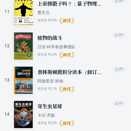
342
上帝掷骰子吗？：量子物理史
话（升级版）
11
曹天元
90.3%
推荐值
307
植物的战斗
12
汪诘 科学有故事团队
92.6%
推荐值
295
普林斯顿微积分读本（修订
版）
13
阿德里安·班纳
92.1%
推荐值
291
寄生虫星球
14
卡尔·齐默
92.4%
推荐值