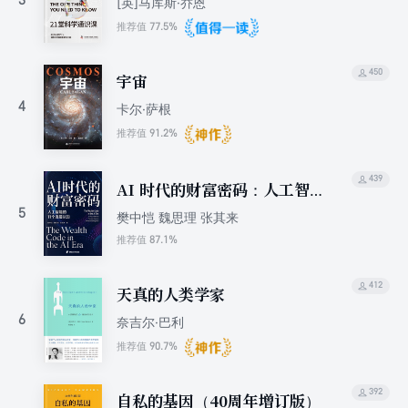
3
[英]马库斯·乔恩
77.5%
推荐值
450
宇宙
4
卡尔·萨根
91.2%
推荐值
439
AI 时代的财富密码：人工智
能的11个底层认知
5
樊中恺 魏思理 张其来
87.1%
推荐值
412
天真的人类学家
6
奈吉尔·巴利
90.7%
推荐值
392
自私的基因（40周年增订版）