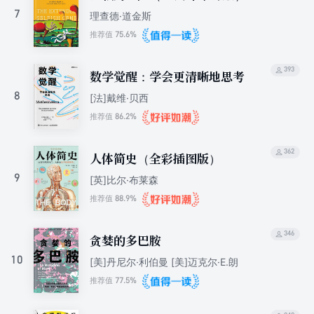
7
理查德·道金斯
75.6%
推荐值
393
数学觉醒：学会更清晰地思考
8
[法]戴维·贝西
86.2%
推荐值
362
人体简史（全彩插图版）
9
[英]比尔·布莱森
88.9%
推荐值
346
贪婪的多巴胺
10
[美]丹尼尔·利伯曼 [美]迈克尔·E.朗
77.5%
推荐值