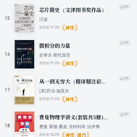
270
芯片简史（文津图书奖作品）
15
汪波
91.3%
推荐值
255
微积分的力量
16
史蒂夫·斯托加茨
91.2%
推荐值
242
从一到无穷大（精译精注彩插
版）
17
[美]乔治·伽莫夫
91.6%
推荐值
231
费曼物理学讲义(套装共5册)
(新千年版)
18
费曼 莱顿 桑兹 戈特利布 法伊弗
92.2%
推荐值